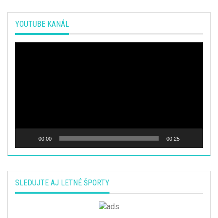
YOUTUBE KANÁL
Video
prehrávač
00:00
00:25
SLEDUJTE AJ LETNÉ ŠPORTY