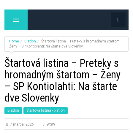
T
o
g
g
Home
Biatlon
Štartová listina – Preteky s hromadným štartom –
l
Ženy – SP Kontiolahti: Na štarte dve Slovenky
e
Štartová listina – Preteky s
n
a
hromadným štartom – Ženy
v
i
– SP Kontiolahti: Na štarte
g
a
dve Slovenky
t
i
Biatlon
Štartová listina - biatlon
o
n
7 marca, 2026
WSW