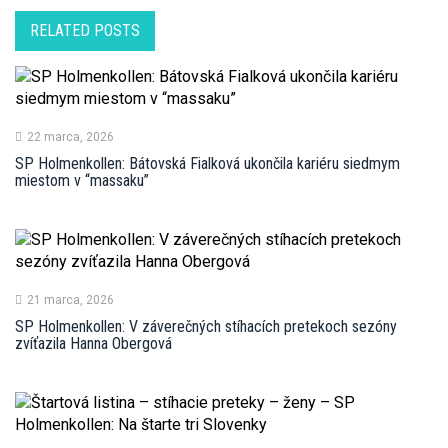
RELATED POSTS
22 marca, 2026
SP Holmenkollen: Bátovská Fialková ukončila kariéru siedmym
miestom v “massaku”
21 marca, 2026
SP Holmenkollen: V záverečných stíhacích pretekoch sezóny
zvíťazila Hanna Obergová