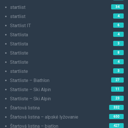
startlist
34
startlist
4
Startlist IT
6
Startlista
4
Startlista
3
Startliste
8
Startliste
4
startliste
3
Startliste – Biathlon
27
Startliste – Ski Alpin
11
Startliste – Ski Alpin
23
Štartová listina
332
Štartová listina – alpské lyžovanie
650
Štartová listina – biatlon
427