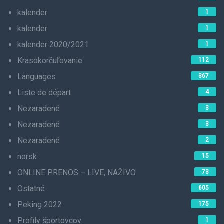
kalender
1
kalender
1
kalender 2020/2021
1
Krasokorčuľovanie
112
Languages
367
Liste de départ
4
Nezaradené
3
Nezaradené
3
Nezaradené
2
norsk
15
ONLINE PRENOS – LIVE, NAŽIVO
73
Ostatné
605
Peking 2022
175
Profily športovcov
1