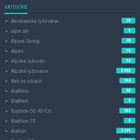
KATEGÓRIE
Akrobatické lyžovanie
25
alpin ski
9
Alpine Skiing
49
Alpint
10
Alpské lyžování
52
Alpské lyžovanie
2 905
Beh na lyžiach
394
Biathlon
50
Biathlon
5
Biathlon DE-AT-CH
363
Biathlon FR
6
Biatlon
2 299