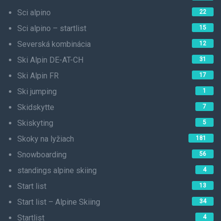
Sci alpino
22
Sci alpino – startlist
15
Severská kombinácia
12
Ski Alpin DE-AT-CH
31
Ski Alpin FR
17
Ski jumping
1
Skidskytte
7
Skiskyting
5
Skoky na lyžiach
181
Snowboarding
56
standings alpine skiing
4
Start list
13
Start list – Alpine Skiing
34
Startlist
4