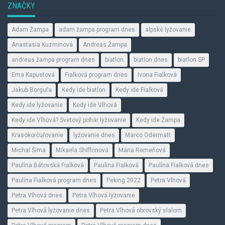
ZNAČKY
Adam Žampa
adam žampa program dnes
alpské lyžovanie
Anastasia Kuzminová
Andreas Žampa
andreas žampa program dnes
biatlon
biatlon dnes
biatlon SP
Ema Kapustová
Fialková program dnes
Ivona Fialková
Jakub Borguľa
Kedy ide biatlon
Kedy ide Fialková
Kedy ide lyžovanie
Kedy ide Vlhová
Kedy ide Vlhová? Svetový pohár lyžovanie
Kedy ide Žampa
Krasokorčuľovanie
lyžovanie dnes
Marco Odermatt
Michal Šima
Mikaela Shiffrinová
Mária Remeňová
Paulína Bátovská Fialková
Paulína Fialková
Paulína Fialková dnes
Paulína Fialková program dnes
Peking 2022
Petra Vlhová
Petra Vlhová dnes
Petra Vlhová lyžovanie
Petra Vlhová lyžovanie dnes
Petra Vlhová obrovský slalom