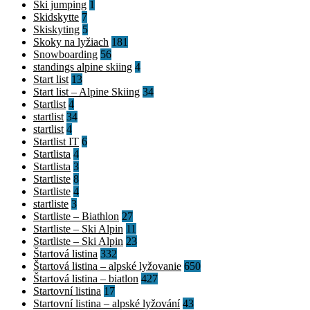
Ski jumping
1
Skidskytte
7
Skiskyting
5
Skoky na lyžiach
181
Snowboarding
56
standings alpine skiing
4
Start list
13
Start list – Alpine Skiing
34
Startlist
4
startlist
34
startlist
4
Startlist IT
6
Startlista
4
Startlista
3
Startliste
8
Startliste
4
startliste
3
Startliste – Biathlon
27
Startliste – Ski Alpin
11
Startliste – Ski Alpin
23
Štartová listina
332
Štartová listina – alpské lyžovanie
650
Štartová listina – biatlon
427
Startovní listina
17
Startovní listina – alpské lyžování
43