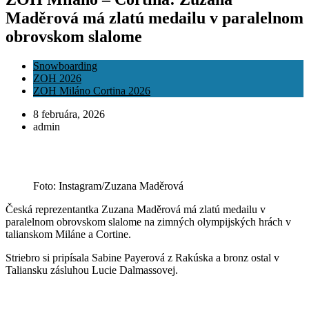
Maděrová má zlatú medailu v paralelnom
obrovskom slalome
Snowboarding
ZOH 2026
ZOH Miláno Cortina 2026
8 februára, 2026
admin
Foto: Instagram/Zuzana Maděrová
Česká reprezentantka Zuzana Maděrová má zlatú medailu v
paralelnom obrovskom slalome na zimných olympijských hrách v
talianskom Miláne a Cortine.
Striebro si pripísala Sabine Payerová z Rakúska a bronz ostal v
Taliansku zásluhou Lucie Dalmassovej.