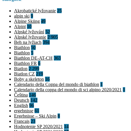
Akrobatické lyžovanie
25
alpin ski
9
Alpine Skiing
49
Alpint
10
Alpské lyžování
52
Alpské lyžovanie
2 905
Beh na lyžiach
394
Biathlon
50
Biathlon
5
Biathlon DE-AT-CH
363
Biathlon FR
6
Biatlon
2 299
Biatlon CZ
219
Boby a skeleton
16
Calendario della Coppa del mondo di biathlon
1
Calendario della coppa del mondo di sci alpino 2020/2021
1
Čeština
146
Deutsch
142
English
96
ergebnisse
61
Ergebnisse – Ski Alpin
8
Francais
23
Hodnotenie SP 2020/2021
14