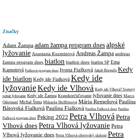
Značky
alpské
adam žampa program dnes
Adam Žampa
lyžovanie
Andreas Žampa
Anastasia Kuzminová
andreas
biatlon
biatlon dnes
Ema
žampa program dnes
biatlon SP
Kedy
Ivona Fialková
Kapustová
Jakub Borguľa
Fialková program dnes
Kedy ide
ide biatlon
Kedy ide Fialková
lyžovanie
Kedy ide Vlhová
Kedy ide Vlhová? Svetový
lyžovanie dnes
Kedy ide Žampa
Krasokorčuľovanie
Marco
pohár lyžovanie
Mária Remeňová
Paulína
Michal Šima
Mikaela Shiffrinová
Odermatt
Bátovská Fialková
Paulína Fialková
Paulína
Paulína Fialková dnes
Petra Vlhová
Petra
Peking 2022
Fialková program dnes
Petra Vlhová lyžovanie
Vlhová dnes
Petra
Petra
Vlhová lyžovanie dnes
Petra Vlhová obrovský slalom