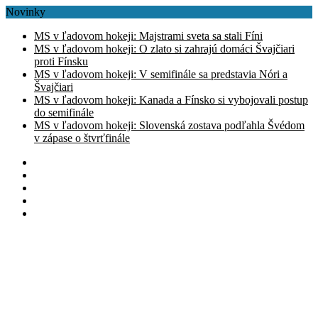
Novinky
MS v ľadovom hokeji: Majstrami sveta sa stali Fíni
MS v ľadovom hokeji: O zlato si zahrajú domáci Švajčiari
proti Fínsku
MS v ľadovom hokeji: V semifinále sa predstavia Nóri a
Švajčiari
MS v ľadovom hokeji: Kanada a Fínsko si vybojovali postup
do semifinále
MS v ľadovom hokeji: Slovenská zostava podľahla Švédom
v zápase o štvrťfinále