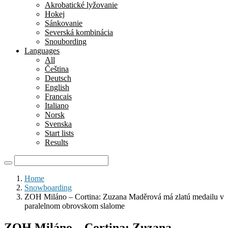
Akrobatické lyžovanie
Hokej
Sánkovanie
Severská kombinácia
Snoubording
Languages
All
Čeština
Deutsch
English
Francais
Italiano
Norsk
Svenska
Start lists
Results
Home
Snowboarding
ZOH Miláno – Cortina: Zuzana Maděrová má zlatú medailu v
paralelnom obrovskom slalome
ZOH Miláno – Cortina: Zuzana