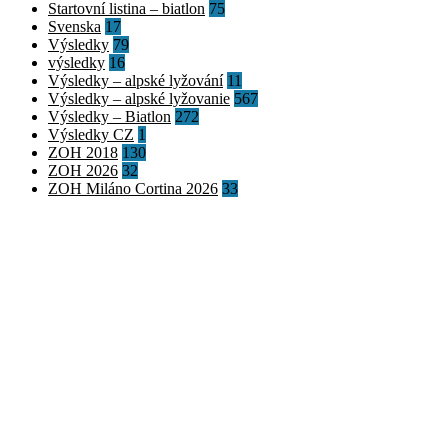
Startovní listina – biatlon
75
Svenska
17
Výsledky
79
výsledky
16
Výsledky – alpské lyžování
11
Výsledky – alpské lyžovanie
567
Výsledky – Biatlon
272
Výsledky CZ
1
ZOH 2018
130
ZOH 2026
32
ZOH Miláno Cortina 2026
33