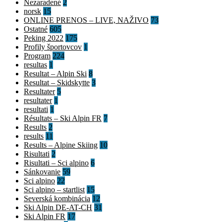
Nezaradené
2
norsk
15
ONLINE PRENOS – LIVE, NAŽIVO
73
Ostatné
605
Peking 2022
175
Profily športovcov
1
Program
224
resultas
1
Resultat – Alpin Ski
8
Resultat – Skidskytte
3
Resultater
5
resultater
1
resultati
1
Résultats – Ski Alpin FR
7
Results
2
results
11
Results – Alpine Skiing
10
Risultati
2
Risultati – Sci alpino
6
Sánkovanie
59
Sci alpino
22
Sci alpino – startlist
15
Severská kombinácia
12
Ski Alpin DE-AT-CH
31
Ski Alpin FR
17