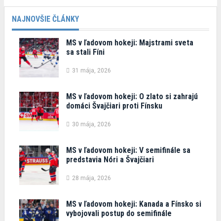
NAJNOVŠIE ČLÁNKY
MS v ľadovom hokeji: Majstrami sveta
sa stali Fíni
31 mája, 2026
MS v ľadovom hokeji: O zlato si zahrajú
domáci Švajčiari proti Fínsku
30 mája, 2026
MS v ľadovom hokeji: V semifinále sa
predstavia Nóri a Švajčiari
28 mája, 2026
MS v ľadovom hokeji: Kanada a Fínsko si
vybojovali postup do semifinále