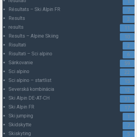
resultati
1
Résultats – Ski Alpin FR
7
Results
2
results
11
Results – Alpine Skiing
10
Risultati
2
Risultati – Sci alpino
6
Sánkovanie
59
Sci alpino
22
Sci alpino – startlist
15
Severská kombinácia
12
Ski Alpin DE-AT-CH
31
Ski Alpin FR
17
Ski jumping
1
Skidskytte
7
Skiskyting
5