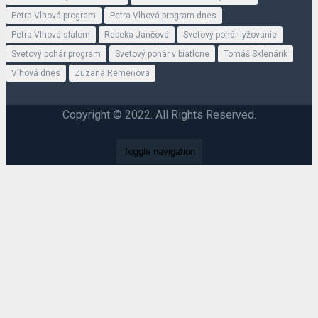
Petra Vlhová program
Petra Vlhová program dnes
Petra Vlhová slalom
Rebeka Jančová
Svetový pohár lyžovanie
Svetový pohár program
Svetový pohár v biatlone
Tomáš Sklenárik
Vlhová dnes
Zuzana Remeňová
Copyright © 2022. All Rights Reserved.
Toggle navigation