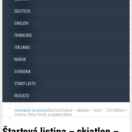
DEUTSCH
ENGLISH
FRANCAIS
ITALIANO
NORSK
SVENSKA
START LISTS
RESULTS
Home
Beh na lyžiach
Štartová listina – skiatlon – muži – ZOH Miláno –
Cortina: Peter Hinds si pripíše debut
Štartová listina – skiatlon –