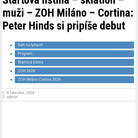
muži – ZOH Miláno – Cortina:
Peter Hinds si pripíše debut
Beh na lyžiach
Program
Štartová listina
ZOH 2026
ZOH Miláno Cortina 2026
8 februára, 2026
admin