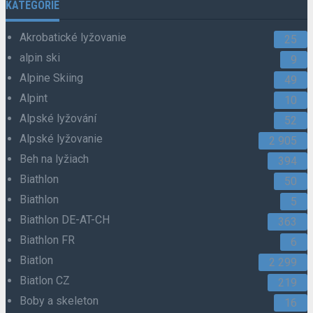
KATEGÓRIE
Akrobatické lyžovanie
25
alpin ski
9
Alpine Skiing
49
Alpint
10
Alpské lyžování
52
Alpské lyžovanie
2 905
Beh na lyžiach
394
Biathlon
50
Biathlon
5
Biathlon DE-AT-CH
363
Biathlon FR
6
Biatlon
2 299
Biatlon CZ
219
Boby a skeleton
16