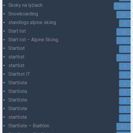
Skoky na lyžiach
181
Snowboarding
56
standings alpine skiing
4
Start list
13
Start list – Alpine Skiing
34
Startlist
4
startlist
34
startlist
4
Startlist IT
6
Startlista
4
Startlista
3
Startliste
8
Startliste
4
startliste
3
Startliste – Biathlon
27