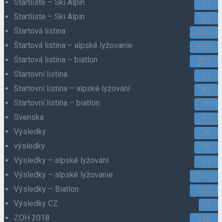
Startliste – Ski Alpin
11
Startliste – Ski Alpin
23
Štartová listina
332
Štartová listina – alpské lyžovanie
650
Štartová listina – biatlon
427
Startovní listina
17
Startovní listina – alpské lyžování
43
Startovní listina – biatlon
75
Svenska
17
Výsledky
79
výsledky
16
Výsledky – alpské lyžování
11
Výsledky – alpské lyžovanie
567
Výsledky – Biatlon
272
Výsledky CZ
1
ZOH 2018
130