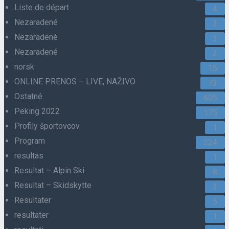
Liste de départ
4
Nezaradené
3
Nezaradené
3
Nezaradené
2
norsk
15
ONLINE PRENOS – LIVE, NAŽIVO
73
Ostatné
605
Peking 2022
175
Profily športovcov
1
Program
224
resultas
1
Resultat – Alpin Ski
8
Resultat – Skidskytte
3
Resultater
5
resultater
1