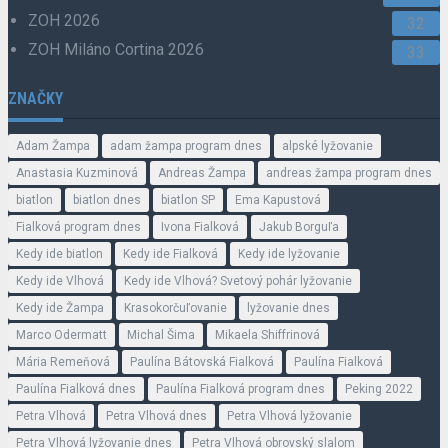
ZOH 2026
32
ZOH Miláno Cortina 2026
33
ZNAČKY
Adam Žampa
adam žampa program dnes
alpské lyžovanie
Anastasia Kuzminová
Andreas Žampa
andreas žampa program dnes
biatlon
biatlon dnes
biatlon SP
Ema Kapustová
Fialková program dnes
Ivona Fialková
Jakub Borguľa
Kedy ide biatlon
Kedy ide Fialková
Kedy ide lyžovanie
Kedy ide Vlhová
Kedy ide Vlhová? Svetový pohár lyžovanie
Kedy ide Žampa
Krasokorčuľovanie
lyžovanie dnes
Marco Odermatt
Michal Šima
Mikaela Shiffrinová
Mária Remeňová
Paulína Bátovská Fialková
Paulína Fialková
Paulína Fialková dnes
Paulína Fialková program dnes
Peking 2022
Petra Vlhová
Petra Vlhová dnes
Petra Vlhová lyžovanie
Petra Vlhová lyžovanie dnes
Petra Vlhová obrovský slalom