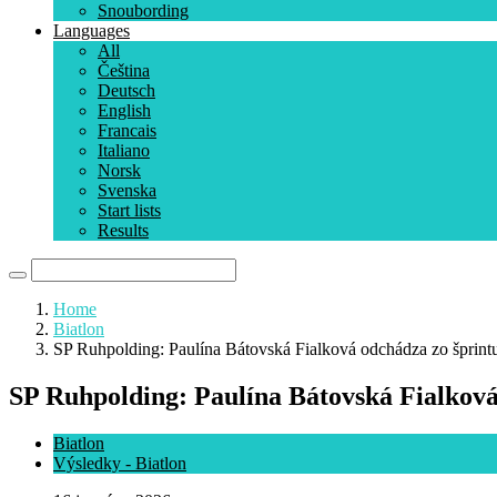
Snoubording
Languages
All
Čeština
Deutsch
English
Francais
Italiano
Norsk
Svenska
Start lists
Results
Home
Biatlon
SP Ruhpolding: Paulína Bátovská Fialková odchádza zo šprin
SP Ruhpolding: Paulína Bátovská Fialkov
Biatlon
Výsledky - Biatlon