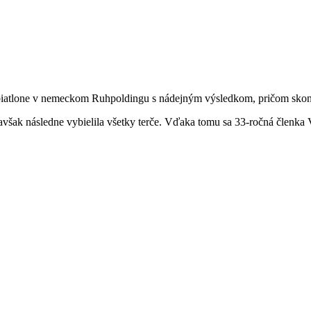
biatlone v nemeckom Ruhpoldingu s nádejným výsledkom, pričom skonči
, avšak následne vybielila všetky terče. Vďaka tomu sa 33-ročná členka