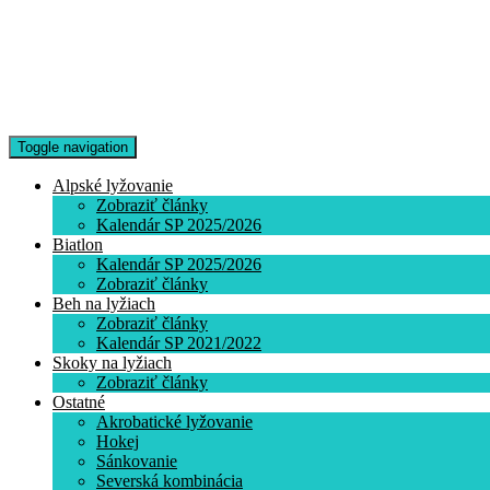
Toggle navigation
Alpské lyžovanie
Zobraziť články
Kalendár SP 2025/2026
Biatlon
Kalendár SP 2025/2026
Zobraziť články
Beh na lyžiach
Zobraziť články
Kalendár SP 2021/2022
Skoky na lyžiach
Zobraziť články
Ostatné
Akrobatické lyžovanie
Hokej
Sánkovanie
Severská kombinácia