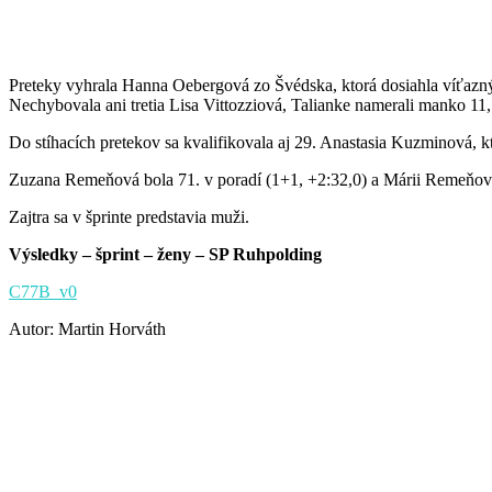
Preteky vyhrala Hanna Oebergová zo Švédska, ktorá dosiahla víťazný č
Nechybovala ani tretia Lisa Vittozziová, Talianke namerali manko 11
Do stíhacích pretekov sa kvalifikovala aj 29. Anastasia Kuzminová, k
Zuzana Remeňová bola 71. v poradí (1+1, +2:32,0) a Márii Remeňovej 
Zajtra sa v šprinte predstavia muži.
Výsledky – šprint – ženy – SP Ruhpolding
C77B_v0
Autor: Martin Horváth