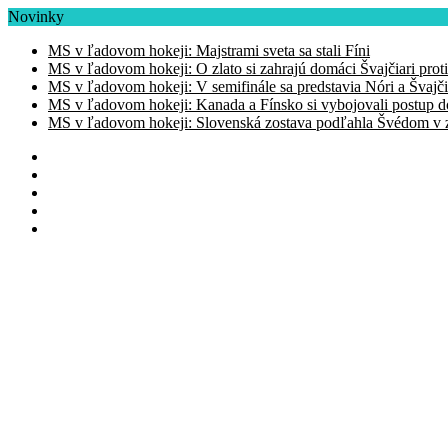
Novinky
MS v ľadovom hokeji: Majstrami sveta sa stali Fíni
MS v ľadovom hokeji: O zlato si zahrajú domáci Švajčiari prot
MS v ľadovom hokeji: V semifinále sa predstavia Nóri a Švajči
MS v ľadovom hokeji: Kanada a Fínsko si vybojovali postup d
MS v ľadovom hokeji: Slovenská zostava podľahla Švédom v zá