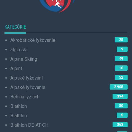
KATEGÓRIE
Akrobatické lyžovanie
25
alpin ski
9
Alpine Skiing
49
Alpint
10
Alpské lyžování
52
Alpské lyžovanie
2 905
Beh na lyžiach
394
Biathlon
50
Biathlon
5
Biathlon DE-AT-CH
363