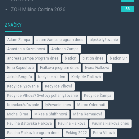
ZOH Miláno Cortina 2026
33
ZNAČKY
Adam Žampa
adam žampa program dnes
alpské lyžovanie
Anastasia Kuzminová
Andreas Žampa
andreas žampa program dnes
biatlon
biatlon dnes
biatlon SP
Ema Kapustová
Fialková program dnes
Ivona Fialková
Jakub Borguľa
Kedy ide biatlon
Kedy ide Fialková
Kedy ide lyžovanie
Kedy ide Vlhová
Kedy ide Vlhová? Svetový pohár lyžovanie
Kedy ide Žampa
Krasokorčuľovanie
lyžovanie dnes
Marco Odermatt
Michal Šima
Mikaela Shiffrinová
Mária Remeňová
Paulína Bátovská Fialková
Paulína Fialková
Paulína Fialková dnes
Paulína Fialková program dnes
Peking 2022
Petra Vlhová