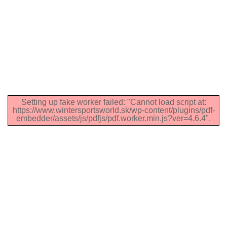
Setting up fake worker failed: "Cannot load script at:
https://www.wintersportsworld.sk/wp-content/plugins/pdf-
embedder/assets/js/pdfjs/pdf.worker.min.js?ver=4.6.4".