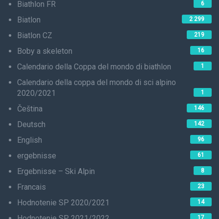
Biathlon FR
6
Biatlon
2 299
Biatlon CZ
219
Boby a skeleton
16
Calendario della Coppa del mondo di biathlon
1
Calendario della coppa del mondo di sci alpino
2020/2021
1
Čeština
146
Deutsch
142
English
96
ergebnisse
61
Ergebnisse – Ski Alpin
8
Francais
23
Hodnotenie SP 2020/2021
14
Hodnotenie SP 2021/2022
17