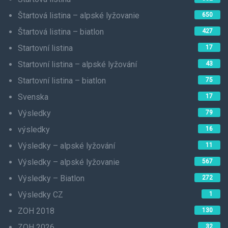
Štartová listina – alpské lyžovanie
650
Štartová listina – biatlon
427
Startovní listina
17
Startovní listina – alpské lyžování
43
Startovní listina – biatlon
75
Svenska
17
Výsledky
79
výsledky
16
Výsledky – alpské lyžování
11
Výsledky – alpské lyžovanie
567
Výsledky – Biatlon
272
Výsledky CZ
1
ZOH 2018
130
ZOH 2026
32