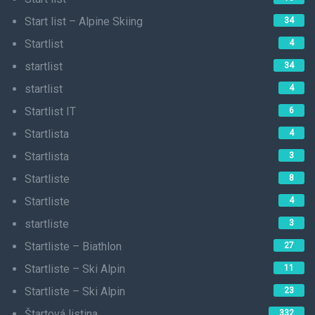
Start list – Alpine Skiing
34
Startlist
4
startlist
34
startlist
4
Startlist IT
6
Startlista
4
Startlista
3
Startliste
8
Startliste
4
startliste
3
Startliste – Biathlon
27
Startliste – Ski Alpin
11
Startliste – Ski Alpin
23
Štartová listina
332