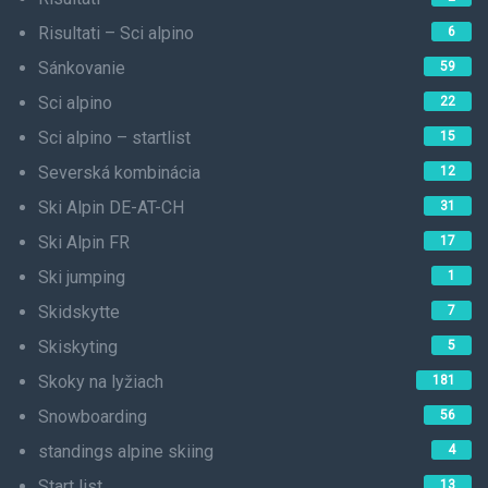
Risultati – Sci alpino
6
Sánkovanie
59
Sci alpino
22
Sci alpino – startlist
15
Severská kombinácia
12
Ski Alpin DE-AT-CH
31
Ski Alpin FR
17
Ski jumping
1
Skidskytte
7
Skiskyting
5
Skoky na lyžiach
181
Snowboarding
56
standings alpine skiing
4
Start list
13