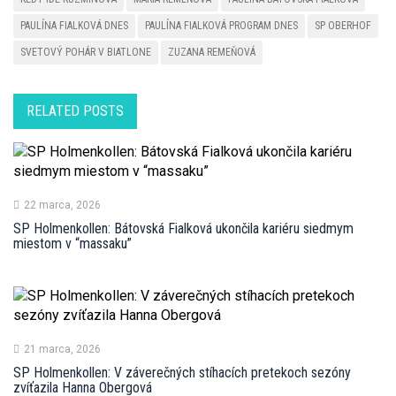
PAULÍNA FIALKOVÁ DNES
PAULÍNA FIALKOVÁ PROGRAM DNES
SP OBERHOF
SVETOVÝ POHÁR V BIATLONE
ZUZANA REMEŇOVÁ
RELATED POSTS
22 marca, 2026
SP Holmenkollen: Bátovská Fialková ukončila kariéru siedmym
miestom v “massaku”
21 marca, 2026
SP Holmenkollen: V záverečných stíhacích pretekoch sezóny
zvíťazila Hanna Obergová