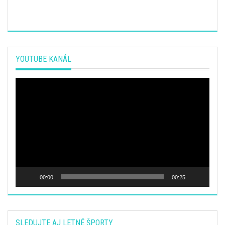
YOUTUBE KANÁL
Video
prehrávač
00:00
00:25
SLEDUJTE AJ LETNÉ ŠPORTY