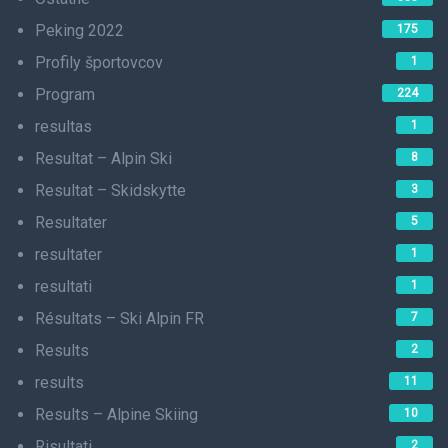
Peking 2022
175
Profily športovcov
1
Program
224
resultas
1
Resultat – Alpin Ski
8
Resultat – Skidskytte
3
Resultater
5
resultater
1
resultati
1
Résultats – Ski Alpin FR
7
Results
2
results
11
Results – Alpine Skiing
10
Risultati
2