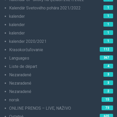
Kalendár Svetového pohára 2021/2022
1
kalender
1
kalender
1
kalender
1
kalender 2020/2021
1
Krasokorčuľovanie
112
Languages
367
Liste de départ
4
Nezaradené
3
Nezaradené
3
Nezaradené
2
norsk
15
ONLINE PRENOS – LIVE, NAŽIVO
73
Ostatné
605