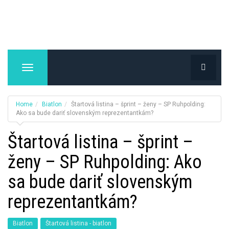
T
o
g
g
Home
Biatlon
Štartová listina – šprint – ženy – SP Ruhpolding:
l
Ako sa bude dariť slovenským reprezentantkám?
e
Štartová listina – šprint –
n
a
ženy – SP Ruhpolding: Ako
v
i
sa bude dariť slovenským
g
a
reprezentantkám?
t
i
Biatlon
Štartová listina - biatlon
o