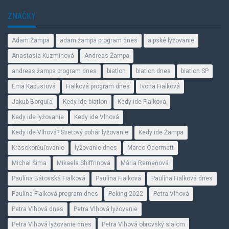
ZNAČKY
Adam Žampa
adam žampa program dnes
alpské lyžovanie
Anastasia Kuzminová
Andreas Žampa
andreas žampa program dnes
biatlon
biatlon dnes
biatlon SP
Ema Kapustová
Fialková program dnes
Ivona Fialková
Jakub Borguľa
Kedy ide biatlon
Kedy ide Fialková
Kedy ide lyžovanie
Kedy ide Vlhová
Kedy ide Vlhová? Svetový pohár lyžovanie
Kedy ide Žampa
Krasokorčuľovanie
lyžovanie dnes
Marco Odermatt
Michal Šima
Mikaela Shiffrinová
Mária Remeňová
Paulína Bátovská Fialková
Paulína Fialková
Paulína Fialková dnes
Paulína Fialková program dnes
Peking 2022
Petra Vlhová
Petra Vlhová dnes
Petra Vlhová lyžovanie
Petra Vlhová lyžovanie dnes
Petra Vlhová obrovský slalom