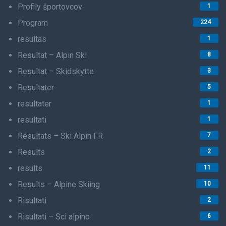
Profily športovcov
1
Program
224
resultas
1
Resultat – Alpin Ski
8
Resultat – Skidskytte
3
Resultater
5
resultater
1
resultati
1
Résultats – Ski Alpin FR
7
Results
2
results
11
Results – Alpine Skiing
10
Risultati
2
Risultati – Sci alpino
6