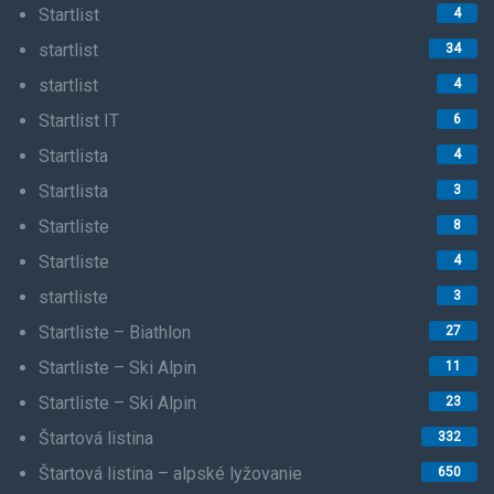
Startlist
4
startlist
34
startlist
4
Startlist IT
6
Startlista
4
Startlista
3
Startliste
8
Startliste
4
startliste
3
Startliste – Biathlon
27
Startliste – Ski Alpin
11
Startliste – Ski Alpin
23
Štartová listina
332
Štartová listina – alpské lyžovanie
650