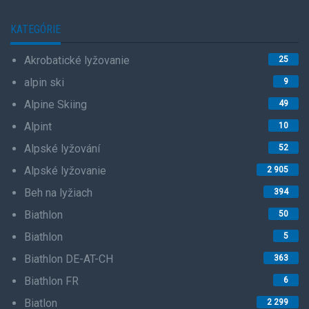
KATEGÓRIE
Akrobatické lyžovanie
25
alpin ski
9
Alpine Skiing
49
Alpint
10
Alpské lyžování
52
Alpské lyžovanie
2 905
Beh na lyžiach
394
Biathlon
50
Biathlon
5
Biathlon DE-AT-CH
363
Biathlon FR
6
Biatlon
2 299