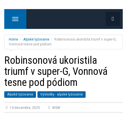
T
o
g
g
Home
Alpské lyžovanie
Robinsonová ukoristila triumf v super-G,
l
Vonnová tesne pod pódiom
e
Robinsonová ukoristila
n
a
triumf v super-G, Vonnová
v
i
tesne pod pódiom
g
a
t
Alpské lyžovanie
Výsledky - alpské lyžovanie
i
o
14 decembra, 2025
WSW
n