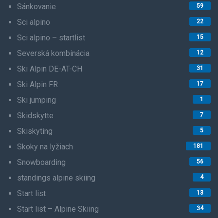
Sánkovanie
59
Sci alpino
22
Sci alpino – startlist
15
Severská kombinácia
12
Ski Alpin DE-AT-CH
31
Ski Alpin FR
17
Ski jumping
1
Skidskytte
7
Skiskyting
5
Skoky na lyžiach
181
Snowboarding
56
standings alpine skiing
4
Start list
13
Start list – Alpine Skiing
34