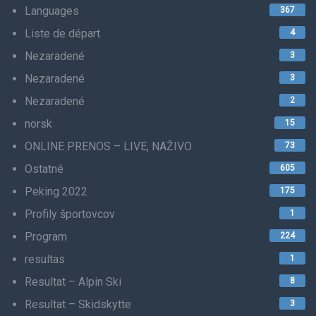
Languages
367
Liste de départ
4
Nezaradené
3
Nezaradené
3
Nezaradené
2
norsk
15
ONLINE PRENOS – LIVE, NAŽIVO
73
Ostatné
605
Peking 2022
175
Profily športovcov
1
Program
224
resultas
1
Resultat – Alpin Ski
8
Resultat – Skidskytte
3