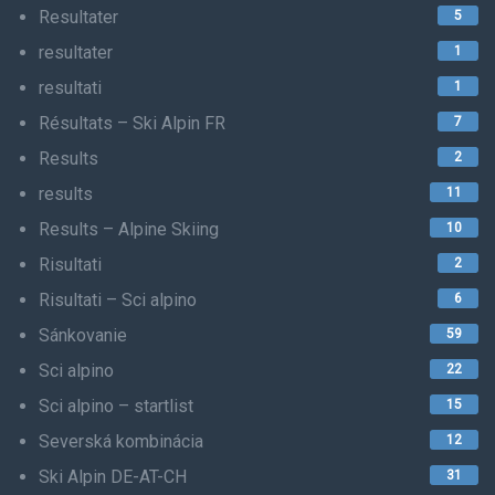
Resultater
5
resultater
1
resultati
1
Résultats – Ski Alpin FR
7
Results
2
results
11
Results – Alpine Skiing
10
Risultati
2
Risultati – Sci alpino
6
Sánkovanie
59
Sci alpino
22
Sci alpino – startlist
15
Severská kombinácia
12
Ski Alpin DE-AT-CH
31