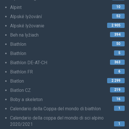
Alpint
10
Alpské lyžování
52
Alpské lyžovanie
2 905
Beh na lyžiach
394
Biathlon
50
Biathlon
5
Biathlon DE-AT-CH
363
Biathlon FR
6
Biatlon
2 299
Biatlon CZ
219
Boby a skeleton
16
Calendario della Coppa del mondo di biathlon
1
Calendario della coppa del mondo di sci alpino
2020/2021
1