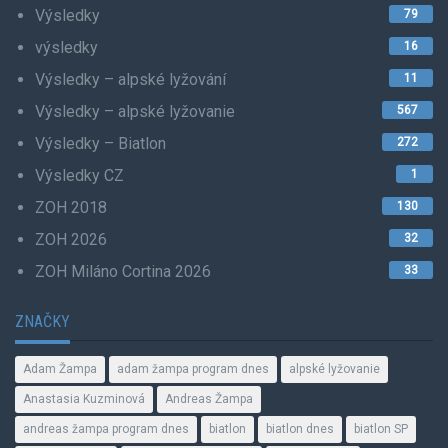
Výsledky
79
výsledky
16
Výsledky – alpské lyžování
11
Výsledky – alpské lyžovanie
567
Výsledky – Biatlon
272
Výsledky CZ
1
ZOH 2018
130
ZOH 2026
32
ZOH Miláno Cortina 2026
33
ZNAČKY
Adam Žampa
adam žampa program dnes
alpské lyžovanie
Anastasia Kuzminová
Andreas Žampa
andreas žampa program dnes
biatlon
biatlon dnes
biatlon SP