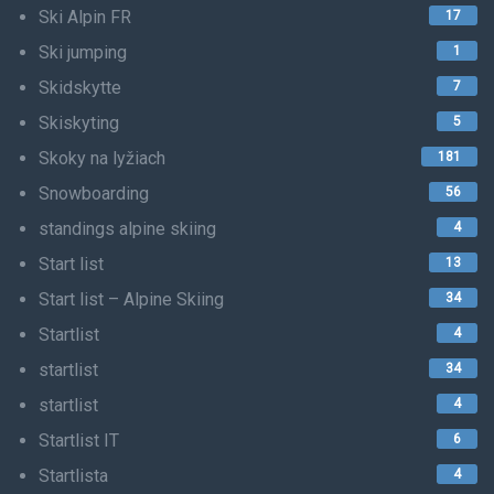
Ski Alpin FR
17
Ski jumping
1
Skidskytte
7
Skiskyting
5
Skoky na lyžiach
181
Snowboarding
56
standings alpine skiing
4
Start list
13
Start list – Alpine Skiing
34
Startlist
4
startlist
34
startlist
4
Startlist IT
6
Startlista
4