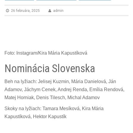
n
26 februára, 2025
admin
Foto: Instagram/Kira Mária Kapustíková
Nominácia Slovenska
Beh na lyžiach: Jelisej Kuzmin, Mária Danielová, Ján
Adamov, Jáchym Cenek, Andrej Renda, Emília Rendová,
Matej Horniak, Denis Tilesch, Michal Adamov
Skoky na lyžiach: Tamara Mesíková, Kira Mária
Kapustíková, Hektor Kapustík