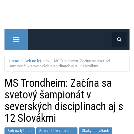
T
o
g
g
Home
Beh na lyžiach
MS Trondheim: Začína sa svetový
l
šampionát v severských disciplínach aj s 12 Slovákmi
e
MS Trondheim: Začína sa
n
a
svetový šampionát v
v
i
severských disciplínach aj s
g
a
12 Slovákmi
t
i
Beh na lyžiach
Severská kombinácia
Skoky na lyžiach
o