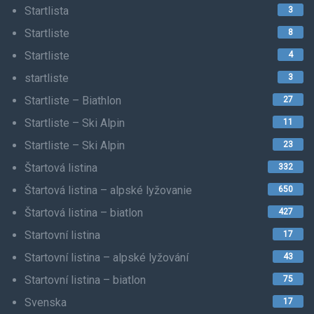
Startlista
3
Startliste
8
Startliste
4
startliste
3
Startliste – Biathlon
27
Startliste – Ski Alpin
11
Startliste – Ski Alpin
23
Štartová listina
332
Štartová listina – alpské lyžovanie
650
Štartová listina – biatlon
427
Startovní listina
17
Startovní listina – alpské lyžování
43
Startovní listina – biatlon
75
Svenska
17