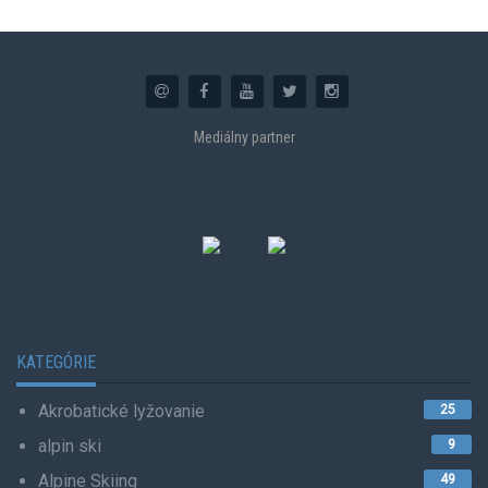
Mediálny partner
KATEGÓRIE
Akrobatické lyžovanie
25
alpin ski
9
Alpine Skiing
49