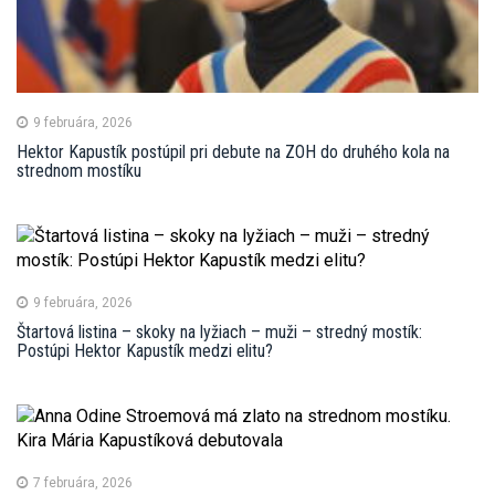
9 februára, 2026
Hektor Kapustík postúpil pri debute na ZOH do druhého kola na
strednom mostíku
9 februára, 2026
Štartová listina – skoky na lyžiach – muži – stredný mostík:
Postúpi Hektor Kapustík medzi elitu?
7 februára, 2026