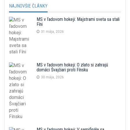
NAJNOVŠIE ČLÁNKY
MS v ľadovom hokeji: Majstrami sveta sa stali
Fíni
31 mája, 2026
MS v ľadovom hokeji: O zlato si zahrajú
domáci Švajčiari proti Fínsku
30 mája, 2026
MS v ľadovom hokeji: V semifinále sa