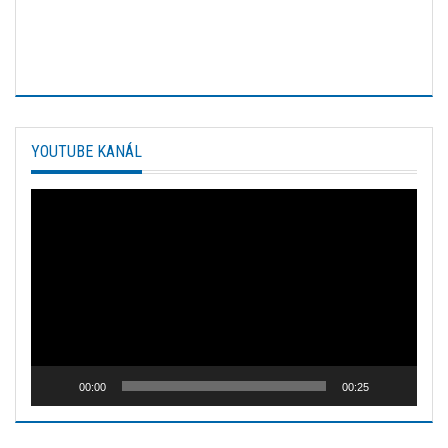
YOUTUBE KANÁL
Video
prehrávač
00:00
00:25