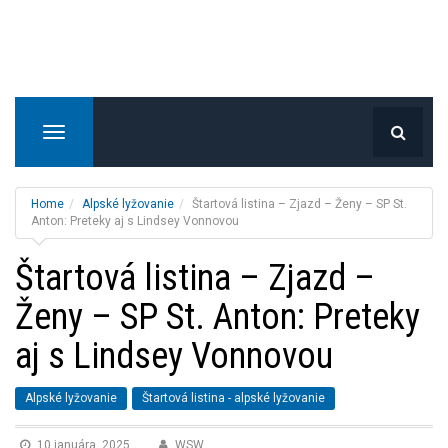
T
o
g
g
Home
Alpské lyžovanie
Štartová listina – Zjazd – Ženy – SP St.
l
Anton: Preteky aj s Lindsey Vonnovou
e
Štartová listina – Zjazd –
n
a
Ženy – SP St. Anton: Preteky
v
i
aj s Lindsey Vonnovou
g
a
t
Alpské lyžovanie
Štartová listina - alpské lyžovanie
i
o
10 januára, 2025
WSW