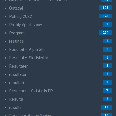
Ostatné
605
Peking 2022
175
Profily športovcov
1
Program
224
resultas
1
Resultat – Alpin Ski
8
Resultat – Skidskytte
3
Resultater
5
resultater
1
resultati
1
Résultats – Ski Alpin FR
7
Results
2
results
11
Results – Alpine Skiing
10