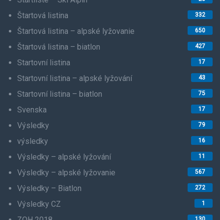
Štartová listina
332
Štartová listina – alpské lyžovanie
650
Štartová listina – biatlon
427
Startovní listina
17
Startovní listina – alpské lyžování
43
Startovní listina – biatlon
75
Svenska
17
Výsledky
79
výsledky
16
Výsledky – alpské lyžování
11
Výsledky – alpské lyžovanie
567
Výsledky – Biatlon
272
Výsledky CZ
1
ZOH 2018
130