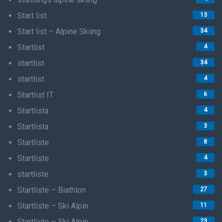
Start list
13
Start list – Alpine Skiing
34
Startlist
4
startlist
34
startlist
4
Startlist IT
6
Startlista
4
Startlista
3
Startliste
8
Startliste
4
startliste
3
Startliste – Biathlon
27
Startliste – Ski Alpin
11
Startliste – Ski Alpin
23