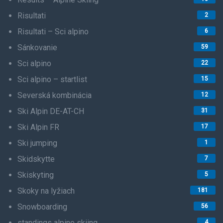
Risultati
2
Risultati – Sci alpino
6
Sánkovanie
59
Sci alpino
22
Sci alpino – startlist
15
Severská kombinácia
12
Ski Alpin DE-AT-CH
31
Ski Alpin FR
17
Ski jumping
1
Skidskytte
7
Skiskyting
5
Skoky na lyžiach
181
Snowboarding
56
standings alpine skiing
4