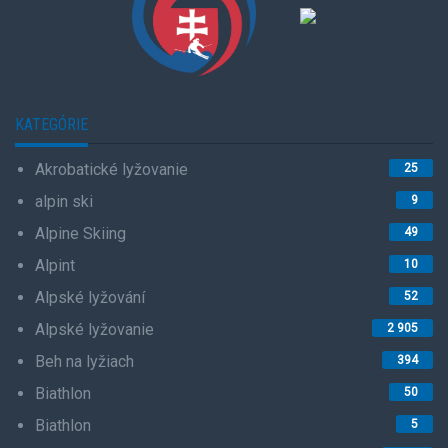
KATEGÓRIE
Akrobatické lyžovanie
25
alpin ski
9
Alpine Skiing
49
Alpint
10
Alpské lyžování
52
Alpské lyžovanie
2 905
Beh na lyžiach
394
Biathlon
50
Biathlon
5