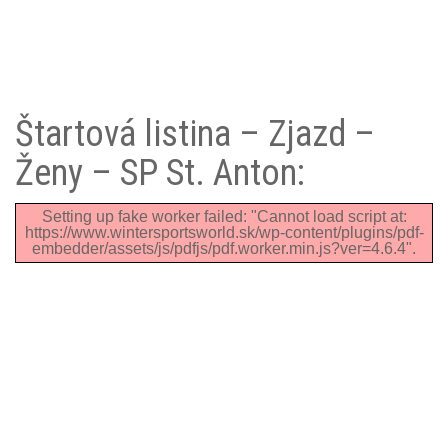
Štartová listina – Zjazd –
Ženy – SP St. Anton:
Setting up fake worker failed: "Cannot load script at:
https://www.wintersportsworld.sk/wp-content/plugins/pdf-
embedder/assets/js/pdfjs/pdf.worker.min.js?ver=4.6.4".