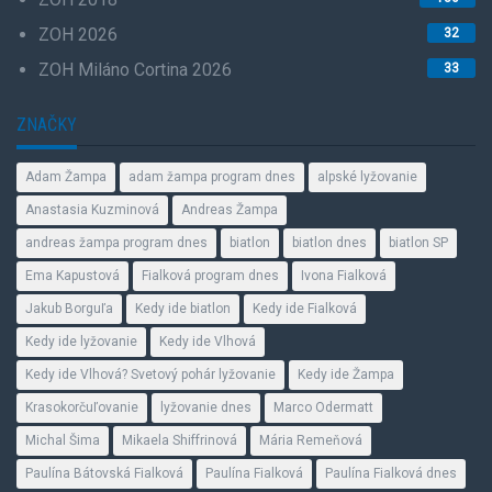
ZOH 2026
32
ZOH Miláno Cortina 2026
33
ZNAČKY
Adam Žampa
adam žampa program dnes
alpské lyžovanie
Anastasia Kuzminová
Andreas Žampa
andreas žampa program dnes
biatlon
biatlon dnes
biatlon SP
Ema Kapustová
Fialková program dnes
Ivona Fialková
Jakub Borguľa
Kedy ide biatlon
Kedy ide Fialková
Kedy ide lyžovanie
Kedy ide Vlhová
Kedy ide Vlhová? Svetový pohár lyžovanie
Kedy ide Žampa
Krasokorčuľovanie
lyžovanie dnes
Marco Odermatt
Michal Šima
Mikaela Shiffrinová
Mária Remeňová
Paulína Bátovská Fialková
Paulína Fialková
Paulína Fialková dnes