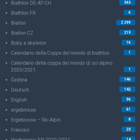
Biathlon DE-AT-CH
363
Biathlon FR
6
Biatlon
2 299
Biatlon CZ
219
Boby a skeleton
16
Calendario della Coppa del mondo di biathlon
1
Calendario della coppa del mondo di sci alpino
2020/2021
1
Čeština
146
Deutsch
142
English
96
ergebnisse
61
Ergebnisse – Ski Alpin
8
Francais
23
Hodnotenie SP 2020/2021
14