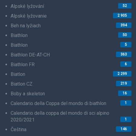
Alpské lyžování
52
Alpské lyžovanie
2 905
Beh na lyžiach
394
Biathlon
50
Biathlon
5
Biathlon DE-AT-CH
363
Biathlon FR
6
Biatlon
2 299
Biatlon CZ
219
Boby a skeleton
16
Calendario della Coppa del mondo di biathlon
1
Calendario della coppa del mondo di sci alpino
2020/2021
1
Čeština
146