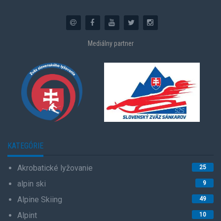
Mediálny partner
KATEGÓRIE
Akrobatické lyžovanie
25
alpin ski
9
Alpine Skiing
49
Alpint
10