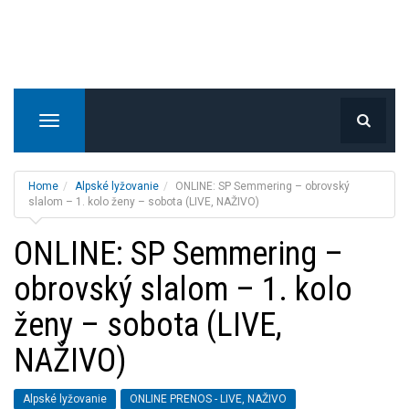
T
o
g
g
Home
Alpské lyžovanie
ONLINE: SP Semmering – obrovský
l
slalom – 1. kolo ženy – sobota (LIVE, NAŽIVO)
e
ONLINE: SP Semmering –
n
a
obrovský slalom – 1. kolo
v
i
ženy – sobota (LIVE,
g
a
NAŽIVO)
t
i
Alpské lyžovanie
ONLINE PRENOS - LIVE, NAŽIVO
o