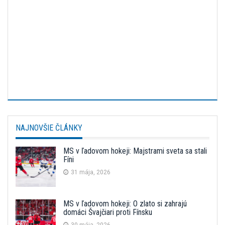
NAJNOVŠIE ČLÁNKY
MS v ľadovom hokeji: Majstrami sveta sa stali
Fíni
31 mája, 2026
MS v ľadovom hokeji: O zlato si zahrajú
domáci Švajčiari proti Fínsku