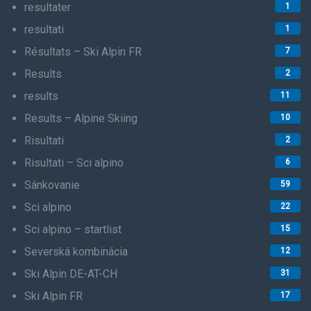
resultater
1
resultati
1
Résultats – Ski Alpin FR
7
Results
2
results
11
Results – Alpine Skiing
10
Risultati
2
Risultati – Sci alpino
6
Sánkovanie
59
Sci alpino
22
Sci alpino – startlist
15
Severská kombinácia
12
Ski Alpin DE-AT-CH
31
Ski Alpin FR
17