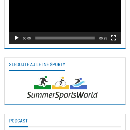
00:00
00:25
SLEDUJTE AJ LETNÉ ŠPORTY
PODCAST