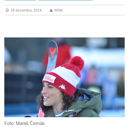
n
28 decembra, 2024
WSW
Foto: Marek Černák