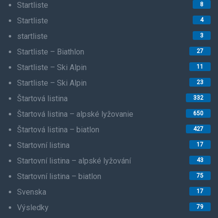
Startliste
8
Startliste
4
startliste
3
Startliste – Biathlon
27
Startliste – Ski Alpin
11
Startliste – Ski Alpin
23
Štartová listina
332
Štartová listina – alpské lyžovanie
650
Štartová listina – biatlon
427
Startovní listina
17
Startovní listina – alpské lyžování
43
Startovní listina – biatlon
75
Svenska
17
Výsledky
79