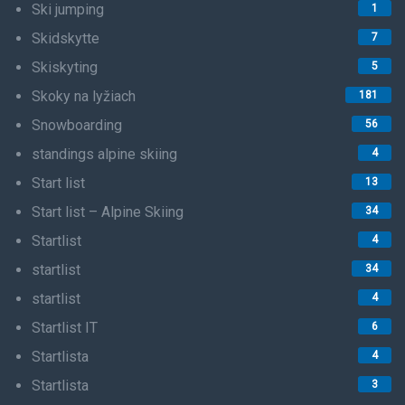
Ski jumping
1
Skidskytte
7
Skiskyting
5
Skoky na lyžiach
181
Snowboarding
56
standings alpine skiing
4
Start list
13
Start list – Alpine Skiing
34
Startlist
4
startlist
34
startlist
4
Startlist IT
6
Startlista
4
Startlista
3