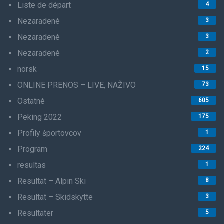
Liste de départ
4
Nezaradené
3
Nezaradené
3
Nezaradené
2
norsk
15
ONLINE PRENOS – LIVE, NAŽIVO
73
Ostatné
605
Peking 2022
175
Profily športovcov
1
Program
224
resultas
1
Resultat – Alpin Ski
8
Resultat – Skidskytte
3
Resultater
5