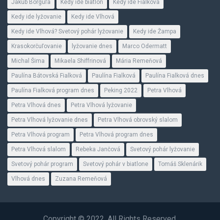
Jakub Borguľa
Kedy ide biatlon
Kedy ide Fialková
Kedy ide lyžovanie
Kedy ide Vlhová
Kedy ide Vlhová? Svetový pohár lyžovanie
Kedy ide Žampa
Krasokorčuľovanie
lyžovanie dnes
Marco Odermatt
Michal Šima
Mikaela Shiffrinová
Mária Remeňová
Paulína Bátovská Fialková
Paulína Fialková
Paulína Fialková dnes
Paulína Fialková program dnes
Peking 2022
Petra Vlhová
Petra Vlhová dnes
Petra Vlhová lyžovanie
Petra Vlhová lyžovanie dnes
Petra Vlhová obrovský slalom
Petra Vlhová program
Petra Vlhová program dnes
Petra Vlhová slalom
Rebeka Jančová
Svetový pohár lyžovanie
Svetový pohár program
Svetový pohár v biatlone
Tomáš Sklenárik
Vlhová dnes
Zuzana Remeňová
Copyright © 2022. All Rights Reserved.