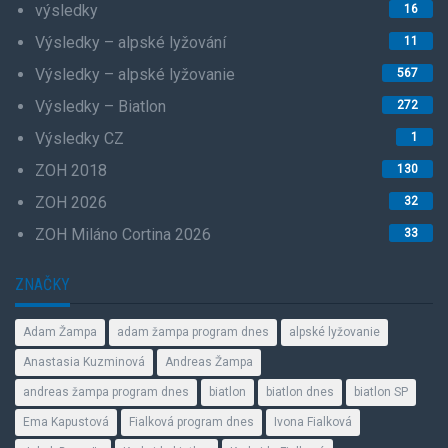
výsledky
16
Výsledky – alpské lyžování
11
Výsledky – alpské lyžovanie
567
Výsledky – Biatlon
272
Výsledky CZ
1
ZOH 2018
130
ZOH 2026
32
ZOH Miláno Cortina 2026
33
ZNAČKY
Adam Žampa
adam žampa program dnes
alpské lyžovanie
Anastasia Kuzminová
Andreas Žampa
andreas žampa program dnes
biatlon
biatlon dnes
biatlon SP
Ema Kapustová
Fialková program dnes
Ivona Fialková