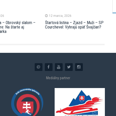
026
12 marca, 2026
ina – Obrovský slalom –
Štartová listina – Zjazd – Muži – SP
e: Na štarte aj
Courchevel: Vyhrajú opäť Švajčiari?
iarka
Mediálny partner