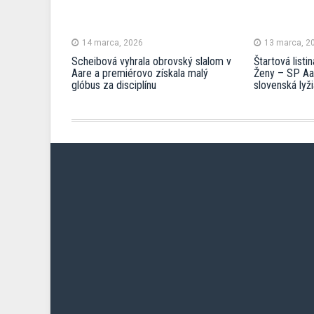
14 marca, 2026
13 marca, 2
Scheibová vyhrala obrovský slalom v
Štartová list
Aare a premiérovo získala malý
Ženy – SP Aar
glóbus za disciplínu
slovenská lyž