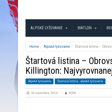
ALPSKÉ LYŽOVANIE
BIATLON
BE
Home
Alpské lyžovanie
Štartová listina – Obrov
Štartová listina – Obro
Killington: Najvyrovnanej
Alpské lyžovanie
Štartová listina - alpské lyžovanie
30 novembra, 2024
WSW