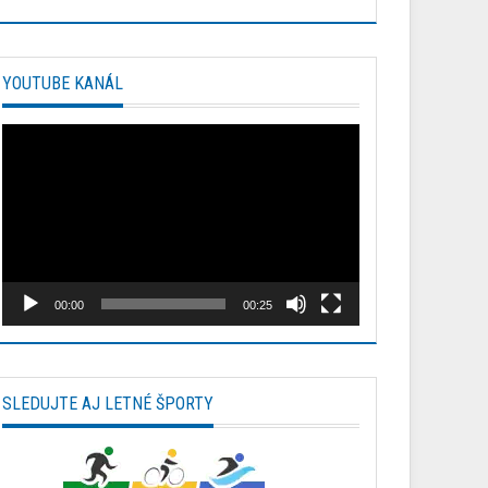
YOUTUBE KANÁL
Video
prehrávač
00:00
00:25
SLEDUJTE AJ LETNÉ ŠPORTY