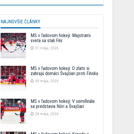
NAJNOVŠIE ČLÁNKY
MS v ľadovom hokeji: Majstrami
sveta sa stali Fíni
31 mája, 2026
MS v ľadovom hokeji: O zlato si
zahrajú domáci Švajčiari proti Fínsku
30 mája, 2026
MS v ľadovom hokeji: V semifinále
sa predstavia Nóri a Švajčiari
28 mája, 2026