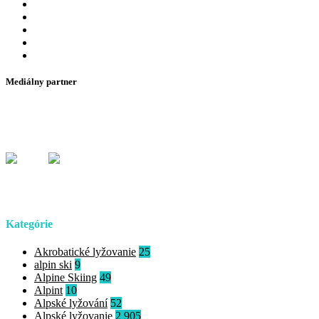
Mediálny partner
Kategórie
Akrobatické lyžovanie
25
alpin ski
9
Alpine Skiing
49
Alpint
10
Alpské lyžování
52
Alpské lyžovanie
2 905