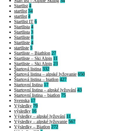
Start list – Alpine Skiing
34
Startlist
4
startlist
34
startlist
4
Startlist IT
6
Startlista
4
Startlista
3
Startliste
8
Startliste
4
startliste
3
Startliste – Biathlon
27
Startliste – Ski Alpin
11
Startliste – Ski Alpin
23
Štartová listina
332
Štartová listina – alpské lyžovanie
650
Štartová listina – biatlon
427
Startovní listina
17
Startovní listina – alpské lyžování
43
Startovní listina – biatlon
75
Svenska
17
Výsledky
79
výsledky
16
Výsledky – alpské lyžování
11
Výsledky – alpské lyžovanie
567
Výsledky – Biatlon
272