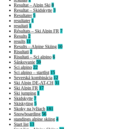
Resultat – Alpin Ski
8
Resultat – Skidskytte
3
Resultater
5
resultater
1
resultati
1
Résultats – Ski Alpin FR
7
Results
2
results
11
Results – Alpine Skiing
10
Risultati
2
Risultati – Sci alpino
6
Sánkovanie
59
Sci alpino
22
Sci alpino – startlist
15
Severská kombinácia
12
Ski Alpin DE-AT-CH
31
Ski Alpin FR
17
Ski jumping
1
Skidskytte
7
Skiskyting
5
Skoky na lyžiach
181
Snowboarding
56
standings alpine skiing
4
Start list
13