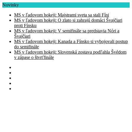
Novinky
MS v ľadovom hokeji: Majstrami sveta sa stali Fíni
MS v ľadovom hokeji: O zlato si zahrajú domáci Švajčiari
proti Fínsku
MS v ľadovom hokeji: V semifinále sa predstavia Nóri a
Švajčiari
MS v ľadovom hokeji: Kanada a Fínsko si vybojovali postup
do semifinále
MS v ľadovom hokeji: Slovenská zostava podľahla Švédom
v zápase o štvrťfinále