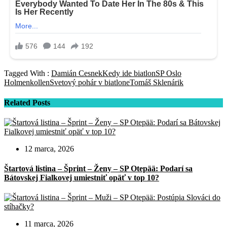
Tagged With :
Damián Cesnek
Kedy ide biatlon
SP Oslo
Holmenkollen
Svetový pohár v biatlone
Tomáš Sklenárik
Related Posts
12 marca, 2026
Štartová listina – Šprint – Ženy – SP Otepää: Podarí sa
Bátovskej Fialkovej umiestniť opäť v top 10?
11 marca, 2026