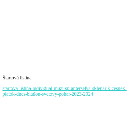
Štartová listina
startova-listina-individual-muzi-sp-anterselva-sklenarik-cesnek-
piatok-dnes-biatlon-svetovy-pohar-2023-2024