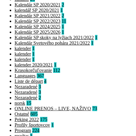
Kalendár SP 2020/2021
2
kalendář SP 2020/2021
1
Kalendár SP 2021/2022
2
Kalendár SP 2022/2023
11
Kalendár SP 2024/2025
1
Kalendár SP 2025/2026
1
Kalendár SP skoky na lyžiach 2021/2022
1
Kalendár Svetového pohára 2021/2022
1
kalender
1
kalender
1
kalender
1
kalender 2020/2021
1
Krasokorčuľovanie
112
Languages
367
Liste de départ
4
Nezaradené
3
Nezaradené
3
Nezaradené
2
norsk
15
ONLINE PRENOS – LIVE, NAŽIVO
73
Ostatné
605
Peking 2022
175
Profily športovcov
1
Program
224
resultas
1