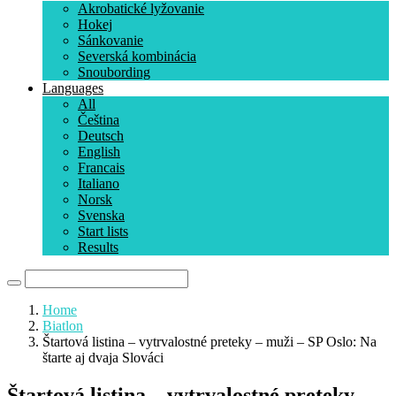
Akrobatické lyžovanie
Hokej
Sánkovanie
Severská kombinácia
Snoubording
Languages
All
Čeština
Deutsch
English
Francais
Italiano
Norsk
Svenska
Start lists
Results
Home
Biatlon
Štartová listina – vytrvalostné preteky – muži – SP Oslo: Na
štarte aj dvaja Slováci
Štartová listina – vytrvalostné preteky –