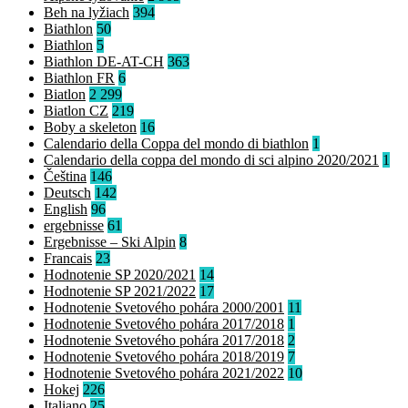
Beh na lyžiach
394
Biathlon
50
Biathlon
5
Biathlon DE-AT-CH
363
Biathlon FR
6
Biatlon
2 299
Biatlon CZ
219
Boby a skeleton
16
Calendario della Coppa del mondo di biathlon
1
Calendario della coppa del mondo di sci alpino 2020/2021
1
Čeština
146
Deutsch
142
English
96
ergebnisse
61
Ergebnisse – Ski Alpin
8
Francais
23
Hodnotenie SP 2020/2021
14
Hodnotenie SP 2021/2022
17
Hodnotenie Svetového pohára 2000/2001
11
Hodnotenie Svetového pohára 2017/2018
1
Hodnotenie Svetového pohára 2017/2018
2
Hodnotenie Svetového pohára 2018/2019
7
Hodnotenie Svetového pohára 2021/2022
10
Hokej
226
Italiano
25