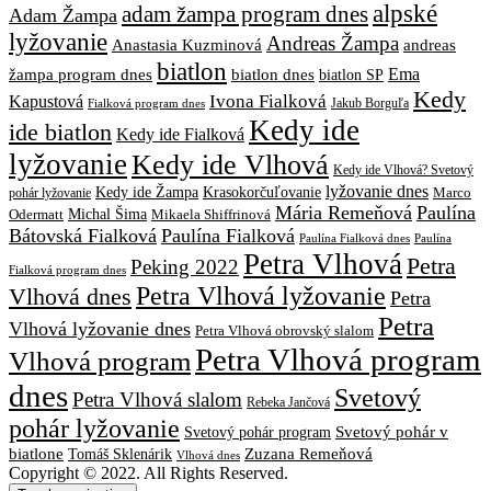
alpské
adam žampa program dnes
Adam Žampa
lyžovanie
Andreas Žampa
Anastasia Kuzminová
andreas
biatlon
biatlon dnes
Ema
žampa program dnes
biatlon SP
Kedy
Ivona Fialková
Kapustová
Jakub Borguľa
Fialková program dnes
Kedy ide
ide biatlon
Kedy ide Fialková
lyžovanie
Kedy ide Vlhová
Kedy ide Vlhová? Svetový
lyžovanie dnes
Kedy ide Žampa
Krasokorčuľovanie
Marco
pohár lyžovanie
Mária Remeňová
Paulína
Michal Šima
Mikaela Shiffrinová
Odermatt
Bátovská Fialková
Paulína Fialková
Paulína
Paulína Fialková dnes
Petra Vlhová
Petra
Peking 2022
Fialková program dnes
Petra Vlhová lyžovanie
Vlhová dnes
Petra
Petra
Vlhová lyžovanie dnes
Petra Vlhová obrovský slalom
Petra Vlhová program
Vlhová program
dnes
Svetový
Petra Vlhová slalom
Rebeka Jančová
pohár lyžovanie
Svetový pohár v
Svetový pohár program
biatlone
Tomáš Sklenárik
Zuzana Remeňová
Vlhová dnes
Copyright © 2022. All Rights Reserved.