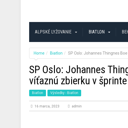
ALPSKÉ LYŽOVANIE
BIATLON
BE
Home
Biatlon
SP Oslo: Johannes Thingnes Boe s
SP Oslo: Johannes Thin
víťaznú zbierku v šprinte
Biatlon
Výsledky - Biatlon
16 marca, 2023
admin