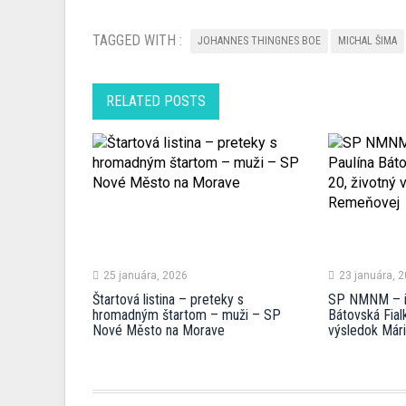
TAGGED WITH :
JOHANNES THINGNES BOE
MICHAL ŠIMA
RELATED POSTS
25 januára, 2026
23 januára, 
Štartová listina – preteky s
SP NMNM – ind
hromadným štartom – muži – SP
Bátovská Fial
Nové Město na Morave
výsledok Már