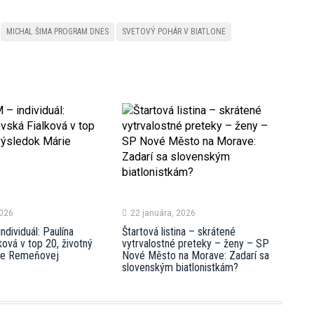
MICHAL ŠIMA PROGRAM DNES
SVETOVÝ POHÁR V BIATLONE
2026
22 januára, 2026
ividuál: Paulína
Štartová listina – skrátené
ková v top 20, životný
vytrvalostné preteky – ženy – SP
ie Remeňovej
Nové Město na Morave: Zadarí sa
slovenským biatlonistkám?