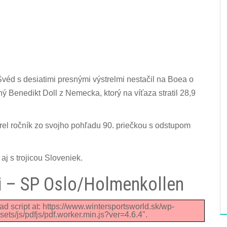
véd s desiatimi presnými výstrelmi nestačil na Boea o
 Benedikt Doll z Nemecka, ktorý na víťaza stratil 28,9
rel ročník zo svojho pohľadu 90. priečkou s odstupom
aj s trojicou Sloveniek.
ži – SP Oslo/Holmenkollen
ad script at: https://www.wintersportsworld.sk/wp-
ets/js/pdfjs/pdf.worker.min.js?ver=4.6.4".