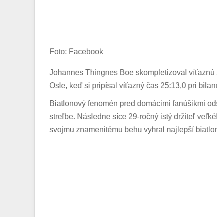
Foto: Facebook
Johannes Thingnes Boe skompletizoval víťaznú z
Osle, keď si pripísal víťazný čas 25:13,0 pri bilan
Biatlonový fenomén pred domácimi fanúšikmi odšt
streľbe. Následne síce 29-ročný istý držiteľ veľk
svojmu znamenitému behu vyhral najlepší biatloni