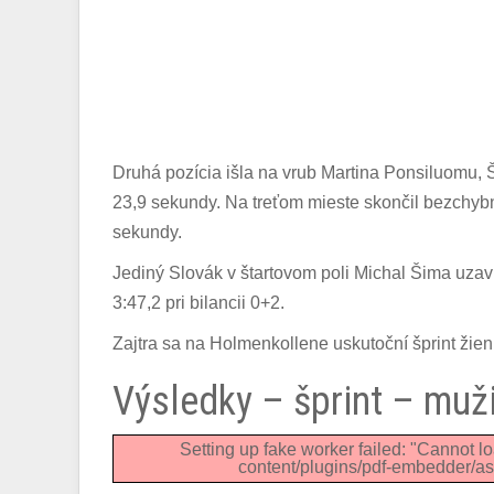
Druhá pozícia išla na vrub Martina Ponsiluomu, Š
23,9 sekundy. Na treťom mieste skončil bezchybný
sekundy.
Jediný Slovák v štartovom poli Michal Šima uzav
3:47,2 pri bilancii 0+2.
Zajtra sa na Holmenkollene uskutoční šprint žien 
Výsledky – šprint – mu
Setting up fake worker failed: "Cannot lo
content/plugins/pdf-embedder/ass