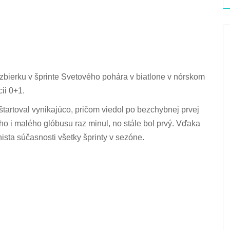
bierku v šprinte Svetového pohára v biatlone v nórskom
cii 0+1.
artoval vynikajúco, pričom viedol po bezchybnej prvej
ého i malého glóbusu raz minul, no stále bol prvý. Vďaka
sta súčasnosti všetky šprinty v sezóne.