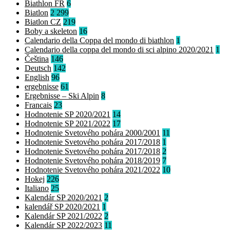
Biathlon FR
6
Biatlon
2 299
Biatlon CZ
219
Boby a skeleton
16
Calendario della Coppa del mondo di biathlon
1
Calendario della coppa del mondo di sci alpino 2020/2021
1
Čeština
146
Deutsch
142
English
96
ergebnisse
61
Ergebnisse – Ski Alpin
8
Francais
23
Hodnotenie SP 2020/2021
14
Hodnotenie SP 2021/2022
17
Hodnotenie Svetového pohára 2000/2001
11
Hodnotenie Svetového pohára 2017/2018
1
Hodnotenie Svetového pohára 2017/2018
2
Hodnotenie Svetového pohára 2018/2019
7
Hodnotenie Svetového pohára 2021/2022
10
Hokej
226
Italiano
25
Kalendár SP 2020/2021
2
kalendář SP 2020/2021
1
Kalendár SP 2021/2022
2
Kalendár SP 2022/2023
11