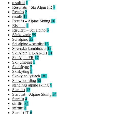
resultati
1
Résultats – Ski Alpin FR
7
Results
2
results
11
Results – Alpine Skiing
10
Risultati
2
Risultati – Sci alpino
6
Sánkovanie
59
Sci alpino
22
Sci alpino – startlist
15
Severská kombinácia
12
Ski Alpin DE-AT-CH
31
Ski Alpin FR
17
Ski jumping
1
Skidskytte
7
Skiskyting
5
Skoky na lyžiach
181
Snowboarding
56
standings alpine skiing
4
Start list
13
Start list – Alpine Skiing
34
Startlist
4
startlist
34
startlist
4
Startlist IT
6