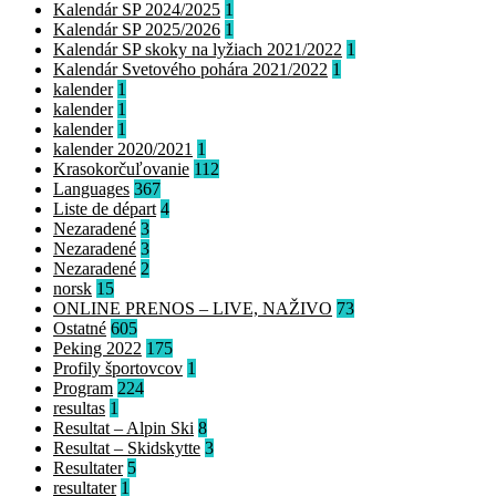
Kalendár SP 2024/2025
1
Kalendár SP 2025/2026
1
Kalendár SP skoky na lyžiach 2021/2022
1
Kalendár Svetového pohára 2021/2022
1
kalender
1
kalender
1
kalender
1
kalender 2020/2021
1
Krasokorčuľovanie
112
Languages
367
Liste de départ
4
Nezaradené
3
Nezaradené
3
Nezaradené
2
norsk
15
ONLINE PRENOS – LIVE, NAŽIVO
73
Ostatné
605
Peking 2022
175
Profily športovcov
1
Program
224
resultas
1
Resultat – Alpin Ski
8
Resultat – Skidskytte
3
Resultater
5
resultater
1