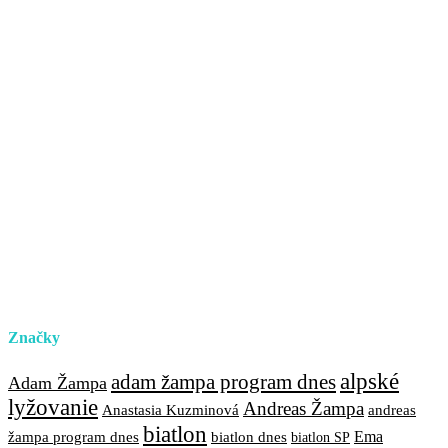
Značky
alpské
adam žampa program dnes
Adam Žampa
lyžovanie
Andreas Žampa
Anastasia Kuzminová
andreas
biatlon
biatlon dnes
Ema
žampa program dnes
biatlon SP