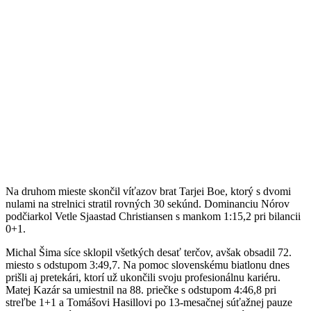
Na druhom mieste skončil víťazov brat Tarjei Boe, ktorý s dvomi
nulami na strelnici stratil rovných 30 sekúnd. Dominanciu Nórov
podčiarkol Vetle Sjaastad Christiansen s mankom 1:15,2 pri bilancii
0+1.
Michal Šima síce sklopil všetkých desať terčov, avšak obsadil 72.
miesto s odstupom 3:49,7. Na pomoc slovenskému biatlonu dnes
prišli aj pretekári, ktorí už ukončili svoju profesionálnu kariéru.
Matej Kazár sa umiestnil na 88. priečke s odstupom 4:46,8 pri
streľbe 1+1 a Tomášovi Hasillovi po 13-mesačnej súťažnej pauze