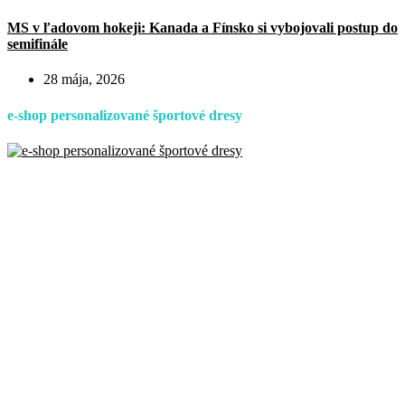
MS v ľadovom hokeji: Kanada a Fínsko si vybojovali postup do
semifinále
28 mája, 2026
e-shop personalizované športové dresy