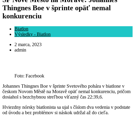
Thingnes Boe v šprinte opäť nemal
konkurenciu
Biatlon
Výsledky - Biatlon
2 marca, 2023
admin
Foto: Facebook
Johannes Thingnes Boe v šprinte Svetového pohára v biatlone v
českom Novom Městě na Moravě opäť nemal konkurenciu, pričom
dosiahol s bezchybnou streľbou víťazný čas 22:39,6.
Hviezdny nórsky biatlonista sa ujal s číslom dva vedenia v podstate
od úvodu a bez problémov si náskok udržal až do cieľa.