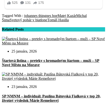
Tagged With :
johannes thingnes boe
Matej Kazár
Michal
Šima
Svetový pohár v biatlone
Tomáš Hasilla
Related Posts
25 januára, 2026
Štartová listina – preteky s hromadným štartom – muži – SP
Nové Město na Morave
23 januára, 2026
SP NMNM – individuál: Paulína Bátovská Fialková v top 20,
životný výsledok Márie Remeňovej