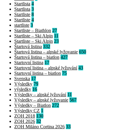
Startlista
4
Startlista
3
Startliste
8
Startliste
4
startliste
3
Startliste – Biathlon
27
Startliste – Ski Alpin
11
Startliste – Ski Alpin
23
Štartová listina
332
Štartová listina – alpské lyžovanie
650
Štartová listina – biatlon
427
Startovní listina
17
Startovní listina – alpské lyžování
43
Startovní listina – biatlon
75
Svenska
17
Výsledky
79
výsledky
16
Výsledky – alpské lyžování
11
Výsledky – alpské lyžovanie
567
Výsledky – Biatlon
272
Výsledky CZ
1
ZOH 2018
130
ZOH 2026
32
ZOH Miláno Cortina 2026
33