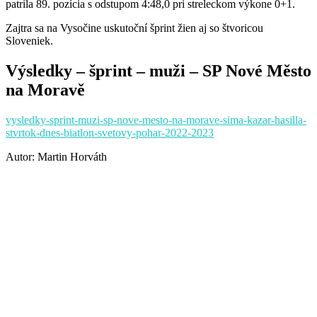
patrila 89. pozícia s odstupom 4:48,0 pri streleckom výkone 0+1.
Zajtra sa na Vysočine uskutoční šprint žien aj so štvoricou
Sloveniek.
Výsledky – šprint – muži – SP Nové Město
na Moravě
vysledky-sprint-muzi-sp-nove-mesto-na-morave-sima-kazar-hasilla-
stvrtok-dnes-biatlon-svetovy-pohar-2022-2023
Autor: Martin Horváth