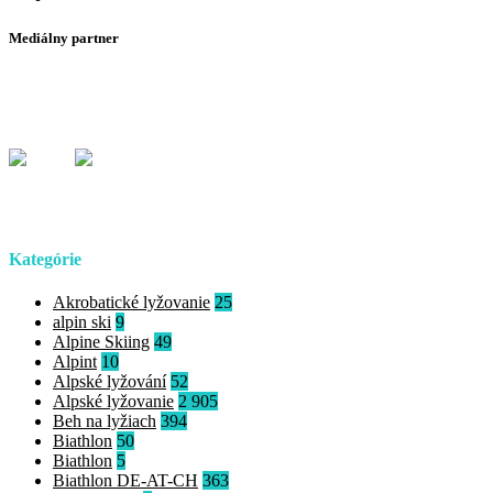
Mediálny partner
Kategórie
Akrobatické lyžovanie
25
alpin ski
9
Alpine Skiing
49
Alpint
10
Alpské lyžování
52
Alpské lyžovanie
2 905
Beh na lyžiach
394
Biathlon
50
Biathlon
5
Biathlon DE-AT-CH
363