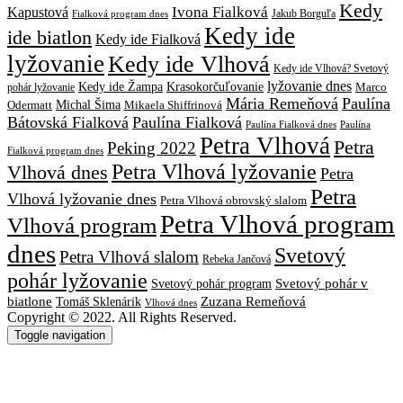
Kedy
Ivona Fialková
Kapustová
Jakub Borguľa
Fialková program dnes
Kedy ide
ide biatlon
Kedy ide Fialková
lyžovanie
Kedy ide Vlhová
Kedy ide Vlhová? Svetový
lyžovanie dnes
Kedy ide Žampa
Krasokorčuľovanie
Marco
pohár lyžovanie
Mária Remeňová
Paulína
Michal Šima
Mikaela Shiffrinová
Odermatt
Bátovská Fialková
Paulína Fialková
Paulína
Paulína Fialková dnes
Petra Vlhová
Petra
Peking 2022
Fialková program dnes
Petra Vlhová lyžovanie
Vlhová dnes
Petra
Petra
Vlhová lyžovanie dnes
Petra Vlhová obrovský slalom
Petra Vlhová program
Vlhová program
dnes
Svetový
Petra Vlhová slalom
Rebeka Jančová
pohár lyžovanie
Svetový pohár v
Svetový pohár program
biatlone
Tomáš Sklenárik
Zuzana Remeňová
Vlhová dnes
Copyright © 2022. All Rights Reserved.
Toggle navigation