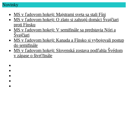
Novinky
MS v ľadovom hokeji: Majstrami sveta sa stali Fíni
MS v ľadovom hokeji: O zlato si zahrajú domáci Švajčiari
proti Fínsku
MS v ľadovom hokeji: V semifinále sa predstavia Nóri a
Švajčiari
MS v ľadovom hokeji: Kanada a Fínsko si vybojovali postup
do semifinále
MS v ľadovom hokeji: Slovenská zostava podľahla Švédom
v zápase o štvrťfinále