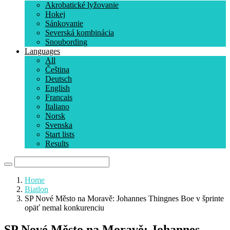
Akrobatické lyžovanie
Hokej
Sánkovanie
Severská kombinácia
Snoubording
Languages
All
Čeština
Deutsch
English
Francais
Italiano
Norsk
Svenska
Start lists
Results
Home
Biatlon
SP Nové Město na Moravě: Johannes Thingnes Boe v šprinte
opäť nemal konkurenciu
SP Nové Město na Moravě: Johannes