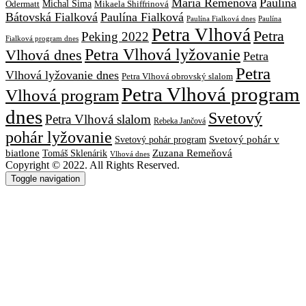
Mária Remeňová
Paulína
Michal Šima
Mikaela Shiffrinová
Odermatt
Bátovská Fialková
Paulína Fialková
Paulína
Paulína Fialková dnes
Petra Vlhová
Petra
Peking 2022
Fialková program dnes
Petra Vlhová lyžovanie
Vlhová dnes
Petra
Petra
Vlhová lyžovanie dnes
Petra Vlhová obrovský slalom
Petra Vlhová program
Vlhová program
dnes
Svetový
Petra Vlhová slalom
Rebeka Jančová
pohár lyžovanie
Svetový pohár v
Svetový pohár program
biatlone
Tomáš Sklenárik
Zuzana Remeňová
Vlhová dnes
Copyright © 2022. All Rights Reserved.
Toggle navigation