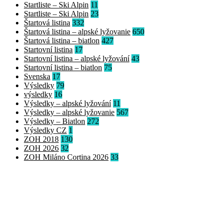
Startliste – Ski Alpin
11
Startliste – Ski Alpin
23
Štartová listina
332
Štartová listina – alpské lyžovanie
650
Štartová listina – biatlon
427
Startovní listina
17
Startovní listina – alpské lyžování
43
Startovní listina – biatlon
75
Svenska
17
Výsledky
79
výsledky
16
Výsledky – alpské lyžování
11
Výsledky – alpské lyžovanie
567
Výsledky – Biatlon
272
Výsledky CZ
1
ZOH 2018
130
ZOH 2026
32
ZOH Miláno Cortina 2026
33