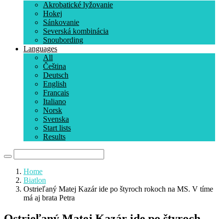
Akrobatické lyžovanie
Hokej
Sánkovanie
Severská kombinácia
Snoubording
Languages
All
Čeština
Deutsch
English
Francais
Italiano
Norsk
Svenska
Start lists
Results
Home
Biatlon
Ostrieľaný Matej Kazár ide po štyroch rokoch na MS. V tíme
má aj brata Petra
Ostrieľaný Matej Kazár ide po štyroch