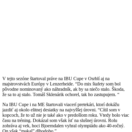
V tejto sezóne štartoval práve na IBU Cupe v Osrblí aj na
majstrovstvách Európy v Lenzerheide. “Do mix štafety som bol
pôvodne nominovaný ako náhradník, ak by sa niečo stalo. Škoda,
že sa to aj stalo. Tomáš Sklenárik ochorel, tak ho zastupujem. “
Na IBU Cupe i na ME štartovali viacerí pretekári, ktorí dokážu
jazdiť aj okolo elitnej desiatky na najvyššej úrovni. “Cítil som v
kopcoch, že to už nie je také ako v predošlom roku. Vtedy bolo viac
času na tréning. Dokázal som však ísť na slušnej úrovni. Rolu
zohráva aj vek, hoci Bjoerndalen vyhral olympiádu ako 40-ročný.
On však “makal” dlhodobo.”