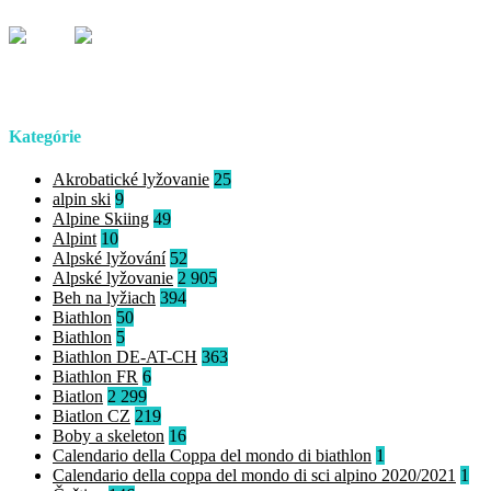
Kategórie
Akrobatické lyžovanie
25
alpin ski
9
Alpine Skiing
49
Alpint
10
Alpské lyžování
52
Alpské lyžovanie
2 905
Beh na lyžiach
394
Biathlon
50
Biathlon
5
Biathlon DE-AT-CH
363
Biathlon FR
6
Biatlon
2 299
Biatlon CZ
219
Boby a skeleton
16
Calendario della Coppa del mondo di biathlon
1
Calendario della coppa del mondo di sci alpino 2020/2021
1