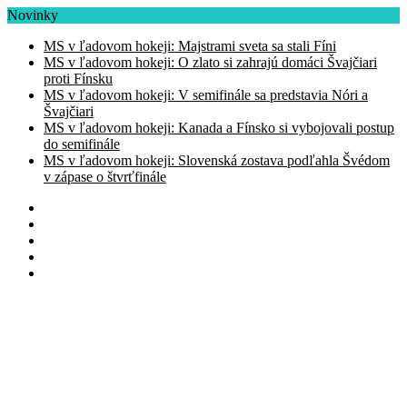
Novinky
MS v ľadovom hokeji: Majstrami sveta sa stali Fíni
MS v ľadovom hokeji: O zlato si zahrajú domáci Švajčiari
proti Fínsku
MS v ľadovom hokeji: V semifinále sa predstavia Nóri a
Švajčiari
MS v ľadovom hokeji: Kanada a Fínsko si vybojovali postup
do semifinále
MS v ľadovom hokeji: Slovenská zostava podľahla Švédom
v zápase o štvrťfinále