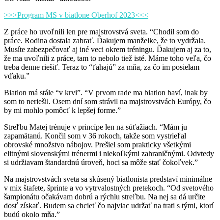
>>>Program MS v biatlone Oberhof 2023<<<
Z práce ho uvoľnili len pre majstrovstvá sveta. “Chodil som do
práce. Rodina dostala zabrať. Ďakujem manželke, že to vydržala.
Musíte zabezpečovať aj iné veci okrem tréningu. Ďakujem aj za to,
že ma uvoľnili z práce, tam to nebolo tiež isté. Máme toho veľa, čo
treba denne riešiť. Teraz to “ťahajú” za mňa, za čo im posielam
vďaku.”
Biatlon má stále “v krvi”. “V prvom rade ma biatlon baví, inak by
som to neriešil. Osem dní som strávil na majstrovstvách Európy, čo
by mi mohlo pomôcť k lepšej forme.”
Streľbu Matej trénuje v princípe len na súťažiach. “Mám ju
zapamätanú. Končil som v 36 rokoch, takže som vystrieľal
obrovské množstvo nábojov. Prešiel som prakticky všetkými
elitnými slovenskými trénermi i niekoľkými zahraničnými. Odvtedy
si udržiavam štandardnú úroveň, hoci sa môže stať čokoľvek.”
Na majstrovstvách sveta sa skúsený biatlonista predstaví minimálne
v mix štafete, šprinte a vo vytrvalostných pretekoch. “Od svetového
šampionátu očakávam dobrú a rýchlu streľbu. Na nej sa dá určite
dosť získať. Budem sa chcieť čo najviac udržať na trati s tými, ktorí
budú okolo mňa.”