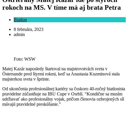
rokoch na MS. V tíme má aj brata Petra
Biatlon
8 februára, 2023
admin
Foto: WSW
Matej Kazár naposledy štartoval na majstrovstvách sveta v
Östersunde pred štyrmi rokmi, keď sa Anastasia Kuzminová stala
majsterkou sveta v šprinte.
Od ukončenia profesionálnej kariéry sa čoskoro 40-ročný biatlonista
pravidelne zúčastňuje na IBU Cupe v Osrblí. “Kondične sa musím
udržiavať ako profesionálny vojak, pričom členovia ozbrojených síl
mávajú pravidelné preskúšanie.”