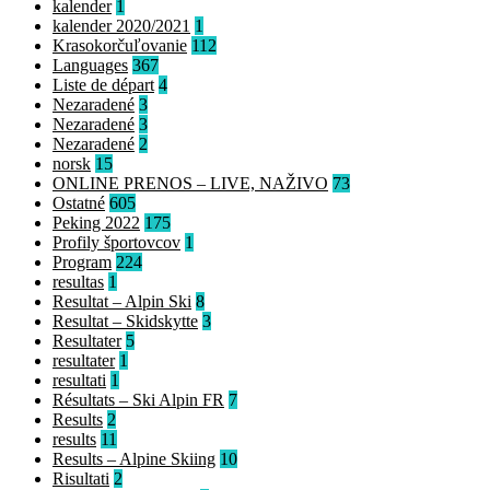
kalender
1
kalender 2020/2021
1
Krasokorčuľovanie
112
Languages
367
Liste de départ
4
Nezaradené
3
Nezaradené
3
Nezaradené
2
norsk
15
ONLINE PRENOS – LIVE, NAŽIVO
73
Ostatné
605
Peking 2022
175
Profily športovcov
1
Program
224
resultas
1
Resultat – Alpin Ski
8
Resultat – Skidskytte
3
Resultater
5
resultater
1
resultati
1
Résultats – Ski Alpin FR
7
Results
2
results
11
Results – Alpine Skiing
10
Risultati
2