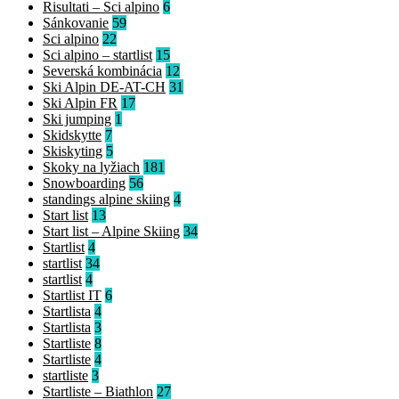
Risultati – Sci alpino
6
Sánkovanie
59
Sci alpino
22
Sci alpino – startlist
15
Severská kombinácia
12
Ski Alpin DE-AT-CH
31
Ski Alpin FR
17
Ski jumping
1
Skidskytte
7
Skiskyting
5
Skoky na lyžiach
181
Snowboarding
56
standings alpine skiing
4
Start list
13
Start list – Alpine Skiing
34
Startlist
4
startlist
34
startlist
4
Startlist IT
6
Startlista
4
Startlista
3
Startliste
8
Startliste
4
startliste
3
Startliste – Biathlon
27