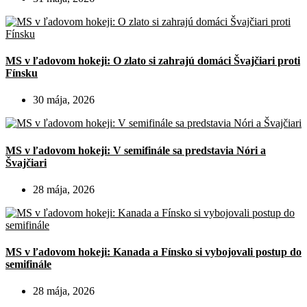
MS v ľadovom hokeji: O zlato si zahrajú domáci Švajčiari proti
Fínsku
30 mája, 2026
MS v ľadovom hokeji: V semifinále sa predstavia Nóri a
Švajčiari
28 mája, 2026
MS v ľadovom hokeji: Kanada a Fínsko si vybojovali postup do
semifinále
28 mája, 2026