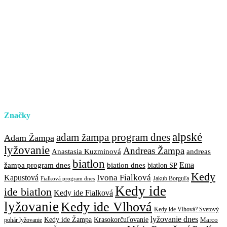
Značky
alpské
adam žampa program dnes
Adam Žampa
lyžovanie
Andreas Žampa
Anastasia Kuzminová
andreas
biatlon
biatlon dnes
Ema
žampa program dnes
biatlon SP
Kedy
Ivona Fialková
Kapustová
Jakub Borguľa
Fialková program dnes
Kedy ide
ide biatlon
Kedy ide Fialková
lyžovanie
Kedy ide Vlhová
Kedy ide Vlhová? Svetový
lyžovanie dnes
Kedy ide Žampa
Krasokorčuľovanie
Marco
pohár lyžovanie