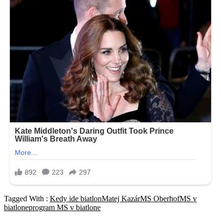
Tagged With :
Kedy ide biatlon
Matej Kazár
MS Oberhof
MS v
biatlone
program MS v biatlone