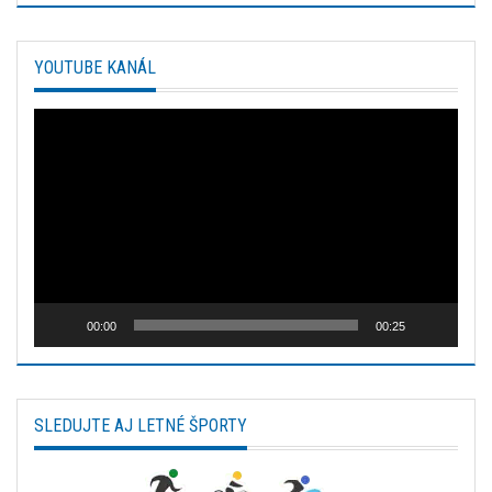
YOUTUBE KANÁL
Video
prehrávač
00:00
00:25
SLEDUJTE AJ LETNÉ ŠPORTY