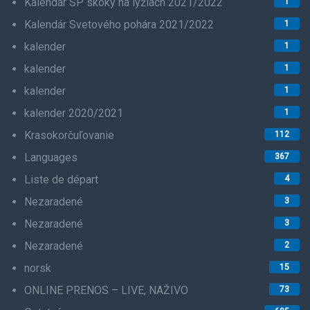
Kalendár SP skoky na lyžiach 2021/2022
1
Kalendár Svetového pohára 2021/2022
1
kalender
1
kalender
1
kalender
1
kalender 2020/2021
1
Krasokorčuľovanie
112
Languages
367
Liste de départ
4
Nezaradené
3
Nezaradené
3
Nezaradené
2
norsk
15
ONLINE PRENOS – LIVE, NAŽIVO
73