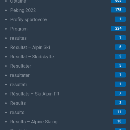
Ostatné
605
Peking 2022
175
Profily športovcov
1
Program
224
resultas
1
Resultat – Alpin Ski
8
Resultat – Skidskytte
3
Resultater
5
resultater
1
resultati
1
Résultats – Ski Alpin FR
7
Results
2
results
11
Results – Alpine Skiing
10