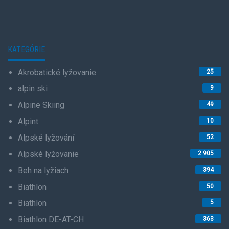
KATEGÓRIE
Akrobatické lyžovanie
25
alpin ski
9
Alpine Skiing
49
Alpint
10
Alpské lyžování
52
Alpské lyžovanie
2 905
Beh na lyžiach
394
Biathlon
50
Biathlon
5
Biathlon DE-AT-CH
363