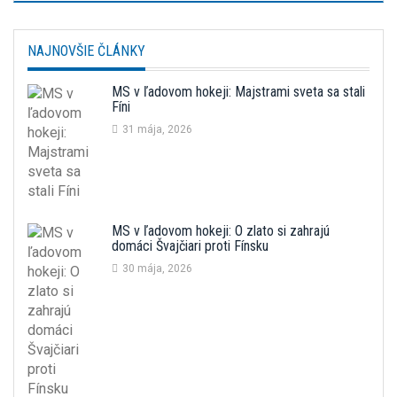
NAJNOVŠIE ČLÁNKY
MS v ľadovom hokeji: Majstrami sveta sa stali
Fíni
31 mája, 2026
MS v ľadovom hokeji: O zlato si zahrajú
domáci Švajčiari proti Fínsku
30 mája, 2026