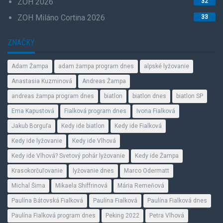
ZOH 2026
32
ZOH Miláno Cortina 2026
33
ZNAČKY
Adam Žampa
adam žampa program dnes
alpské lyžovanie
Anastasia Kuzminová
Andreas Žampa
andreas žampa program dnes
biatlon
biatlon dnes
biatlon SP
Ema Kapustová
Fialková program dnes
Ivona Fialková
Jakub Borguľa
Kedy ide biatlon
Kedy ide Fialková
Kedy ide lyžovanie
Kedy ide Vlhová
Kedy ide Vlhová? Svetový pohár lyžovanie
Kedy ide Žampa
Krasokorčuľovanie
lyžovanie dnes
Marco Odermatt
Michal Šima
Mikaela Shiffrinová
Mária Remeňová
Paulína Bátovská Fialková
Paulína Fialková
Paulína Fialková dnes
Paulína Fialková program dnes
Peking 2022
Petra Vlhová