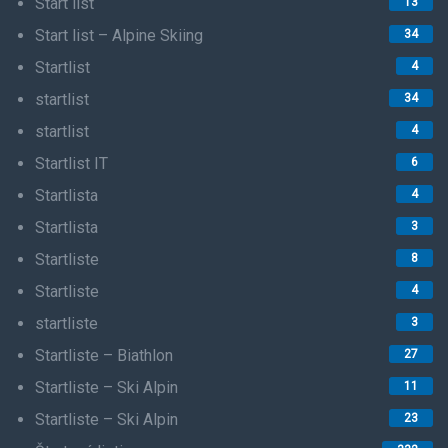
Start list
13
Start list – Alpine Skiing
34
Startlist
4
startlist
34
startlist
4
Startlist IT
6
Startlista
4
Startlista
3
Startliste
8
Startliste
4
startliste
3
Startliste – Biathlon
27
Startliste – Ski Alpin
11
Startliste – Ski Alpin
23