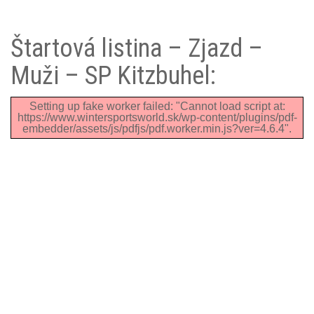
Štartová listina – Zjazd –
Muži – SP Kitzbuhel:
Setting up fake worker failed: "Cannot load script at:
https://www.wintersportsworld.sk/wp-content/plugins/pdf-
embedder/assets/js/pdfjs/pdf.worker.min.js?ver=4.6.4".