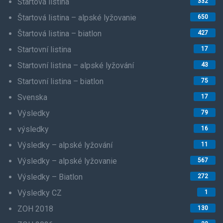
Štartová listina
332
Štartová listina – alpské lyžovanie
650
Štartová listina – biatlon
427
Startovní listina
17
Startovní listina – alpské lyžování
43
Startovní listina – biatlon
75
Svenska
17
Výsledky
79
výsledky
16
Výsledky – alpské lyžování
11
Výsledky – alpské lyžovanie
567
Výsledky – Biatlon
272
Výsledky CZ
1
ZOH 2018
130