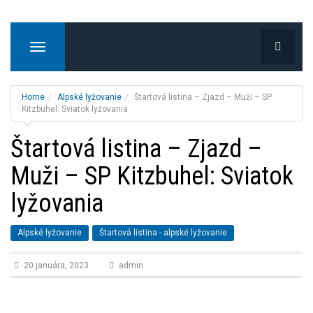
T
o
g
g
Home
Alpské lyžovanie
Štartová listina – Zjazd – Muži – SP
l
Kitzbuhel: Sviatok lyžovania
e
Štartová listina – Zjazd –
n
a
Muži – SP Kitzbuhel: Sviatok
v
i
lyžovania
g
a
t
Alpské lyžovanie
Štartová listina - alpské lyžovanie
i
o
20 januára, 2023
admin
n