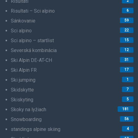
Risultati
2
Risultati – Sci alpino
6
Sánkovanie
59
Sci alpino
22
Sci alpino – startlist
15
Severská kombinácia
12
Ski Alpin DE-AT-CH
31
Ski Alpin FR
17
Ski jumping
1
Skidskytte
7
Skiskyting
5
Skoky na lyžiach
181
Snowboarding
56
standings alpine skiing
4