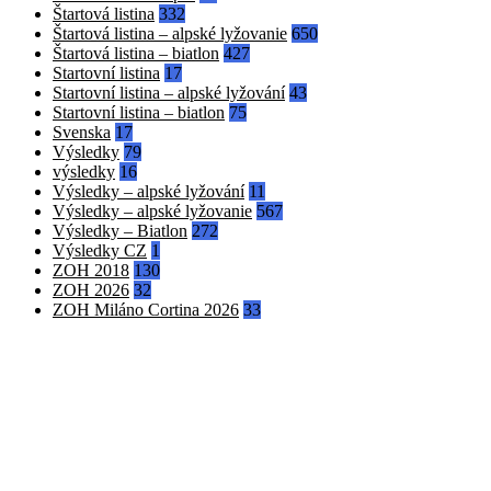
Štartová listina
332
Štartová listina – alpské lyžovanie
650
Štartová listina – biatlon
427
Startovní listina
17
Startovní listina – alpské lyžování
43
Startovní listina – biatlon
75
Svenska
17
Výsledky
79
výsledky
16
Výsledky – alpské lyžování
11
Výsledky – alpské lyžovanie
567
Výsledky – Biatlon
272
Výsledky CZ
1
ZOH 2018
130
ZOH 2026
32
ZOH Miláno Cortina 2026
33