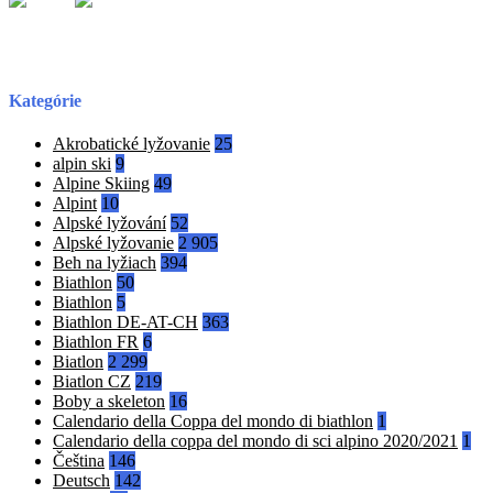
Kategórie
Akrobatické lyžovanie
25
alpin ski
9
Alpine Skiing
49
Alpint
10
Alpské lyžování
52
Alpské lyžovanie
2 905
Beh na lyžiach
394
Biathlon
50
Biathlon
5
Biathlon DE-AT-CH
363
Biathlon FR
6
Biatlon
2 299
Biatlon CZ
219
Boby a skeleton
16
Calendario della Coppa del mondo di biathlon
1
Calendario della coppa del mondo di sci alpino 2020/2021
1
Čeština
146
Deutsch
142