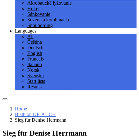
Akrobatické lyžovanie
Hokej
Sánkovanie
Severská kombinácia
Snoubording
Languages
All
Čeština
Deutsch
English
Francais
Italiano
Norsk
Svenska
Start lists
Results
Home
Biathlon DE-AT-CH
Sieg für Denise Herrmann
Sieg für Denise Herrmann