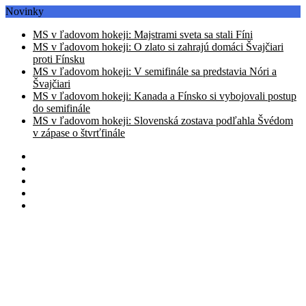
Novinky
MS v ľadovom hokeji: Majstrami sveta sa stali Fíni
MS v ľadovom hokeji: O zlato si zahrajú domáci Švajčiari
proti Fínsku
MS v ľadovom hokeji: V semifinále sa predstavia Nóri a
Švajčiari
MS v ľadovom hokeji: Kanada a Fínsko si vybojovali postup
do semifinále
MS v ľadovom hokeji: Slovenská zostava podľahla Švédom
v zápase o štvrťfinále