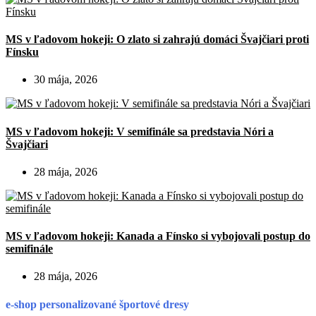
MS v ľadovom hokeji: O zlato si zahrajú domáci Švajčiari proti
Fínsku
30 mája, 2026
MS v ľadovom hokeji: V semifinále sa predstavia Nóri a
Švajčiari
28 mája, 2026
MS v ľadovom hokeji: Kanada a Fínsko si vybojovali postup do
semifinále
28 mája, 2026
e-shop personalizované športové dresy