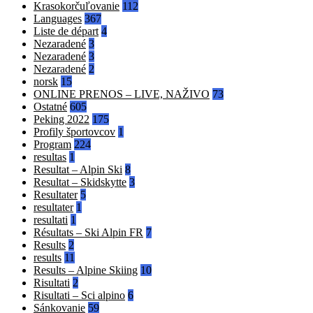
Krasokorčuľovanie
112
Languages
367
Liste de départ
4
Nezaradené
3
Nezaradené
3
Nezaradené
2
norsk
15
ONLINE PRENOS – LIVE, NAŽIVO
73
Ostatné
605
Peking 2022
175
Profily športovcov
1
Program
224
resultas
1
Resultat – Alpin Ski
8
Resultat – Skidskytte
3
Resultater
5
resultater
1
resultati
1
Résultats – Ski Alpin FR
7
Results
2
results
11
Results – Alpine Skiing
10
Risultati
2
Risultati – Sci alpino
6
Sánkovanie
59