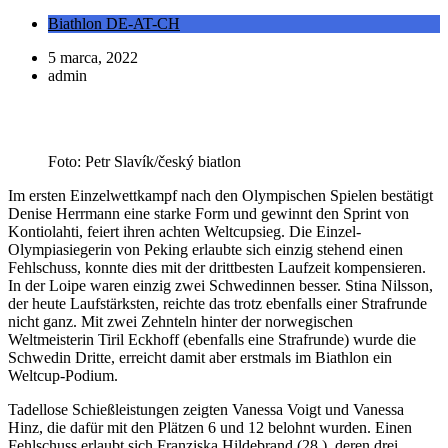
Biathlon DE-AT-CH
5 marca, 2022
admin
Foto: Petr Slavík/český biatlon
Im ersten Einzelwettkampf nach den Olympischen Spielen bestätigt
Denise Herrmann eine starke Form und gewinnt den Sprint von
Kontiolahti, feiert ihren achten Weltcupsieg. Die Einzel-
Olympiasiegerin von Peking erlaubte sich einzig stehend einen
Fehlschuss, konnte dies mit der drittbesten Laufzeit kompensieren.
In der Loipe waren einzig zwei Schwedinnen besser. Stina Nilsson,
der heute Laufstärksten, reichte das trotz ebenfalls einer Strafrunde
nicht ganz. Mit zwei Zehnteln hinter der norwegischen
Weltmeisterin Tiril Eckhoff (ebenfalls eine Strafrunde) wurde die
Schwedin Dritte, erreicht damit aber erstmals im Biathlon ein
Weltcup-Podium.
Tadellose Schießleistungen zeigten Vanessa Voigt und Vanessa
Hinz, die dafür mit den Plätzen 6 und 12 belohnt wurden. Einen
Fehlschuss erlaubt sich Franziska Hildebrand (28.), deren drei