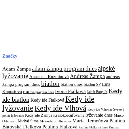
Značky
alpské
adam žampa program dnes
Adam Žampa
lyžovanie
Andreas Žampa
Anastasia Kuzminová
andreas
biatlon
biatlon dnes
Ema
žampa program dnes
biatlon SP
Kedy
Ivona Fialková
Kapustová
Jakub Borguľa
Fialková program dnes
Kedy ide
ide biatlon
Kedy ide Fialková
lyžovanie
Kedy ide Vlhová
Kedy ide Vlhová? Svetový
lyžovanie dnes
Kedy ide Žampa
Krasokorčuľovanie
Marco
pohár lyžovanie
Mária Remeňová
Paulína
Michal Šima
Mikaela Shiffrinová
Odermatt
Bátovská Fialková
Paulína Fialková
Paulína
Paulína Fialková dnes