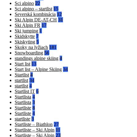
Sci alpino
22
Sci alpino – startlist
15
Severská kombinácia
12
Ski Alpin DE-AT-CH
31
Ski Alpin FR
17
Ski jumping
1
Skidskytte
7
Skiskyting
5
Skoky na lyžiach
181
Snowboarding
56
standings alpine skiing
4
Start list
13
Start list – Alpine Skiing
34
Startlist
4
startlist
34
startlist
4
Startlist IT
6
Startlista
4
Startlista
3
Startliste
8
Startliste
4
startliste
3
Startliste – Biathlon
27
Startliste – Ski Alpin
11
Startliste – Ski Alpin
23