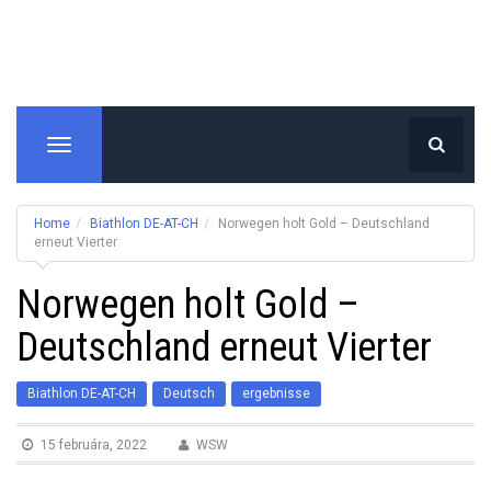
T
o
g
g
Home
Biathlon DE-AT-CH
Norwegen holt Gold – Deutschland
l
erneut Vierter
e
Norwegen holt Gold –
n
a
Deutschland erneut Vierter
v
i
g
Biathlon DE-AT-CH
Deutsch
ergebnisse
a
t
15 februára, 2022
WSW
i
o