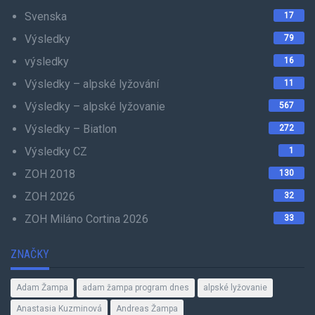
Svenska
17
Výsledky
79
výsledky
16
Výsledky – alpské lyžování
11
Výsledky – alpské lyžovanie
567
Výsledky – Biatlon
272
Výsledky CZ
1
ZOH 2018
130
ZOH 2026
32
ZOH Miláno Cortina 2026
33
ZNAČKY
Adam Žampa
adam žampa program dnes
alpské lyžovanie
Anastasia Kuzminová
Andreas Žampa