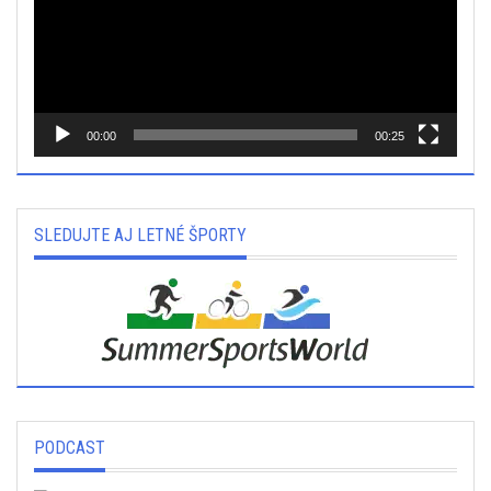
00:00
00:25
SLEDUJTE AJ LETNÉ ŠPORTY
PODCAST