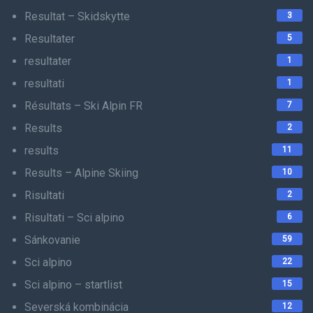
Resultat – Skidskytte
3
Resultater
5
resultater
1
resultati
1
Résultats – Ski Alpin FR
7
Results
2
results
11
Results – Alpine Skiing
10
Risultati
2
Risultati – Sci alpino
6
Sánkovanie
59
Sci alpino
22
Sci alpino – startlist
15
Severská kombinácia
12