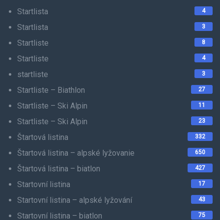
Startlista
4
Startlista
3
Startliste
8
Startliste
4
startliste
3
Startliste – Biathlon
27
Startliste – Ski Alpin
11
Startliste – Ski Alpin
23
Štartová listina
332
Štartová listina – alpské lyžovanie
650
Štartová listina – biatlon
427
Startovní listina
17
Startovní listina – alpské lyžování
43
Startovní listina – biatlon
75