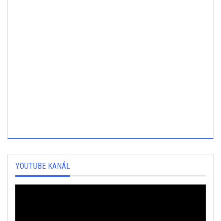
YOUTUBE KANÁL
Video
prehrávač