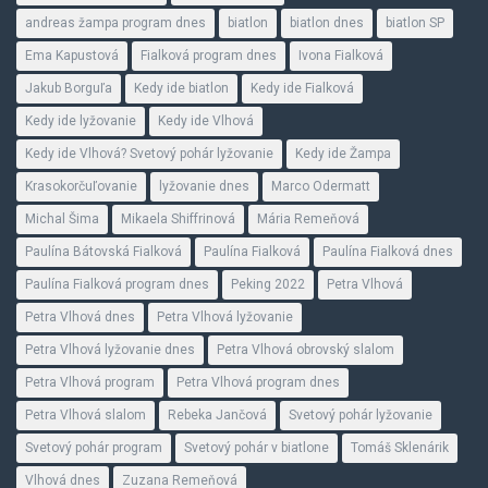
andreas žampa program dnes
biatlon
biatlon dnes
biatlon SP
Ema Kapustová
Fialková program dnes
Ivona Fialková
Jakub Borguľa
Kedy ide biatlon
Kedy ide Fialková
Kedy ide lyžovanie
Kedy ide Vlhová
Kedy ide Vlhová? Svetový pohár lyžovanie
Kedy ide Žampa
Krasokorčuľovanie
lyžovanie dnes
Marco Odermatt
Michal Šima
Mikaela Shiffrinová
Mária Remeňová
Paulína Bátovská Fialková
Paulína Fialková
Paulína Fialková dnes
Paulína Fialková program dnes
Peking 2022
Petra Vlhová
Petra Vlhová dnes
Petra Vlhová lyžovanie
Petra Vlhová lyžovanie dnes
Petra Vlhová obrovský slalom
Petra Vlhová program
Petra Vlhová program dnes
Petra Vlhová slalom
Rebeka Jančová
Svetový pohár lyžovanie
Svetový pohár program
Svetový pohár v biatlone
Tomáš Sklenárik
Vlhová dnes
Zuzana Remeňová