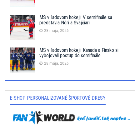
MS v ľadovom hokeji: V semifinále sa
predstavia Nóri a Švajčiari
28 mája, 2026
MS v ľadovom hokeji: Kanada a Fínsko si
vybojovali postup do semifinále
28 mája, 2026
E-SHOP PERSONALIZOVANÉ ŠPORTOVÉ DRESY