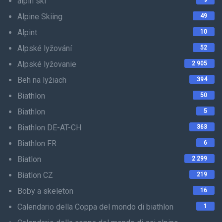
alpin ski
9
Alpine Skiing
49
Alpint
10
Alpské lyžování
52
Alpské lyžovanie
2 905
Beh na lyžiach
394
Biathlon
50
Biathlon
5
Biathlon DE-AT-CH
363
Biathlon FR
6
Biatlon
2 299
Biatlon CZ
219
Boby a skeleton
16
Calendario della Coppa del mondo di biathlon
1