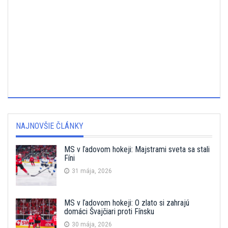
NAJNOVŠIE ČLÁNKY
MS v ľadovom hokeji: Majstrami sveta sa stali
Fíni
31 mája, 2026
MS v ľadovom hokeji: O zlato si zahrajú
domáci Švajčiari proti Fínsku
30 mája, 2026