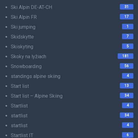
Ski Alpin DE-AT-CH
31
Ski Alpin FR
17
Ski jumping
1
Skidskytte
7
Skiskyting
5
Skoky na lyžiach
181
Snowboarding
56
standings alpine skiing
4
Start list
13
Start list – Alpine Skiing
34
Startlist
4
startlist
34
startlist
4
Startlist IT
6