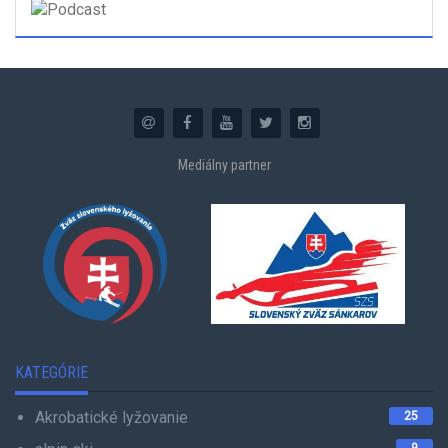
Mediálny partner
KATEGÓRIE
Akrobatické lyžovanie
25