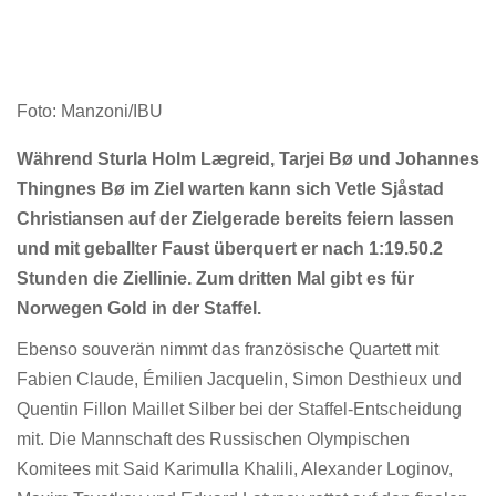
n
Foto: Manzoni/IBU
Während Sturla Holm Lægreid, Tarjei Bø und Johannes
Thingnes Bø im Ziel warten kann sich Vetle Sjåstad
Christiansen auf der Zielgerade bereits feiern lassen
und mit geballter Faust überquert er nach 1:19.50.2
Stunden die Ziellinie. Zum dritten Mal gibt es für
Norwegen Gold in der Staffel.
Ebenso souverän nimmt das französische Quartett mit
Fabien Claude, Émilien Jacquelin, Simon Desthieux und
Quentin Fillon Maillet Silber bei der Staffel-Entscheidung
mit. Die Mannschaft des Russischen Olympischen
Komitees mit Said Karimulla Khalili, Alexander Loginov,