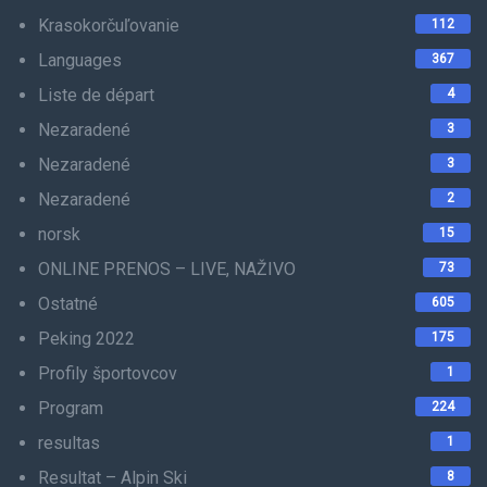
Krasokorčuľovanie
112
Languages
367
Liste de départ
4
Nezaradené
3
Nezaradené
3
Nezaradené
2
norsk
15
ONLINE PRENOS – LIVE, NAŽIVO
73
Ostatné
605
Peking 2022
175
Profily športovcov
1
Program
224
resultas
1
Resultat – Alpin Ski
8