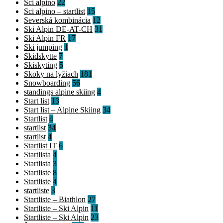
Sci alpino
22
Sci alpino – startlist
15
Severská kombinácia
12
Ski Alpin DE-AT-CH
31
Ski Alpin FR
17
Ski jumping
1
Skidskytte
7
Skiskyting
5
Skoky na lyžiach
181
Snowboarding
56
standings alpine skiing
4
Start list
13
Start list – Alpine Skiing
34
Startlist
4
startlist
34
startlist
4
Startlist IT
6
Startlista
4
Startlista
3
Startliste
8
Startliste
4
startliste
3
Startliste – Biathlon
27
Startliste – Ski Alpin
11
Startliste – Ski Alpin
23