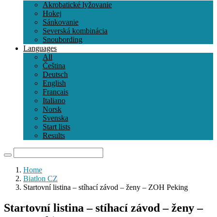
Akrobatické lyžovanie
Hokej
Sánkovanie
Severská kombinácia
Snoubording
Languages
All
Čeština
Deutsch
English
Francais
Italiano
Norsk
Svenska
Start lists
Results
Home
Biatlon CZ
Startovní listina – stíhací závod – ženy – ZOH Peking
Startovní listina – stíhací závod – ženy –