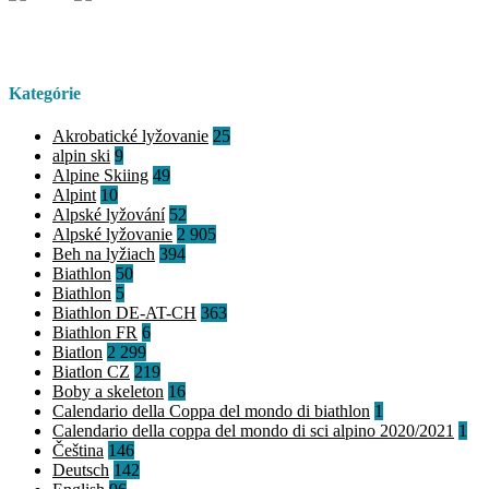
Kategórie
Akrobatické lyžovanie
25
alpin ski
9
Alpine Skiing
49
Alpint
10
Alpské lyžování
52
Alpské lyžovanie
2 905
Beh na lyžiach
394
Biathlon
50
Biathlon
5
Biathlon DE-AT-CH
363
Biathlon FR
6
Biatlon
2 299
Biatlon CZ
219
Boby a skeleton
16
Calendario della Coppa del mondo di biathlon
1
Calendario della coppa del mondo di sci alpino 2020/2021
1
Čeština
146
Deutsch
142