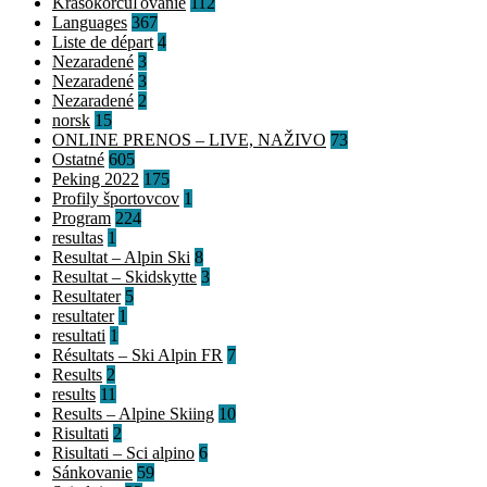
Krasokorčuľovanie
112
Languages
367
Liste de départ
4
Nezaradené
3
Nezaradené
3
Nezaradené
2
norsk
15
ONLINE PRENOS – LIVE, NAŽIVO
73
Ostatné
605
Peking 2022
175
Profily športovcov
1
Program
224
resultas
1
Resultat – Alpin Ski
8
Resultat – Skidskytte
3
Resultater
5
resultater
1
resultati
1
Résultats – Ski Alpin FR
7
Results
2
results
11
Results – Alpine Skiing
10
Risultati
2
Risultati – Sci alpino
6
Sánkovanie
59