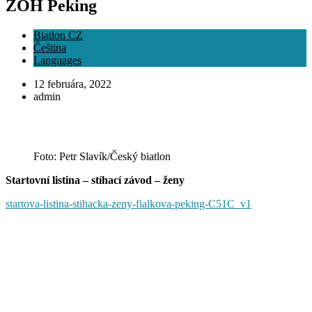
ZOH Peking
Biatlon CZ
Čeština
Languages
12 februára, 2022
admin
Foto: Petr Slavík/Český biatlon
Startovní listina – stíhací závod – ženy
startova-listina-stihacka-zeny-fialkova-peking-C51C_v1