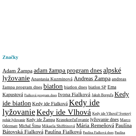
Značky
alpské
adam žampa program dnes
Adam Žampa
lyžovanie
Andreas Žampa
Anastasia Kuzminová
andreas
biatlon
biatlon dnes
Ema
žampa program dnes
biatlon SP
Kedy
Ivona Fialková
Kapustová
Jakub Borguľa
Fialková program dnes
Kedy ide
ide biatlon
Kedy ide Fialková
lyžovanie
Kedy ide Vlhová
Kedy ide Vlhová? Svetový
lyžovanie dnes
Kedy ide Žampa
Krasokorčuľovanie
Marco
pohár lyžovanie
Mária Remeňová
Paulína
Michal Šima
Mikaela Shiffrinová
Odermatt
Bátovská Fialková
Paulína Fialková
Paulína
Paulína Fialková dnes