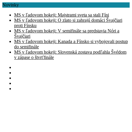
Novinky
MS v ľadovom hokeji: Majstrami sveta sa stali Fíni
MS v ľadovom hokeji: O zlato si zahrajú domáci Švajčiari
proti Fínsku
MS v ľadovom hokeji: V semifinále sa predstavia Nóri a
Švajčiari
MS v ľadovom hokeji: Kanada a Fínsko si vybojovali postup
do semifinále
MS v ľadovom hokeji: Slovenská zostava podľahla Švédom
v zápase o štvrťfinále