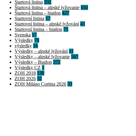
Štartová listina
332
Štartová listina – alpské lyžovanie
650
Štartová listina – biatlon
427
Startovní listina
17
Startovní listina – alpské lyžování
43
Startovní listina – biatlon
75
Svenska
17
Výsledky
79
výsledky
16
Výsledky – alpské lyžování
11
Výsledky – alpské lyžovanie
567
Výsledky – Biatlon
272
Výsledky CZ
1
ZOH 2018
130
ZOH 2026
32
ZOH Miláno Cortina 2026
33