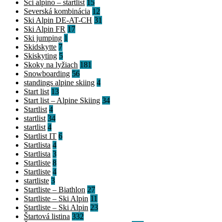
Sci alpino – startlist
15
Severská kombinácia
12
Ski Alpin DE-AT-CH
31
Ski Alpin FR
17
Ski jumping
1
Skidskytte
7
Skiskyting
5
Skoky na lyžiach
181
Snowboarding
56
standings alpine skiing
4
Start list
13
Start list – Alpine Skiing
34
Startlist
4
startlist
34
startlist
4
Startlist IT
6
Startlista
4
Startlista
3
Startliste
8
Startliste
4
startliste
3
Startliste – Biathlon
27
Startliste – Ski Alpin
11
Startliste – Ski Alpin
23
Štartová listina
332