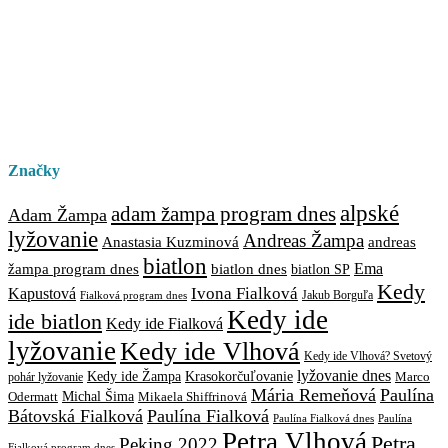
Značky
alpské
adam žampa program dnes
Adam Žampa
lyžovanie
Andreas Žampa
Anastasia Kuzminová
andreas
biatlon
biatlon dnes
Ema
žampa program dnes
biatlon SP
Kedy
Ivona Fialková
Kapustová
Jakub Borguľa
Fialková program dnes
Kedy ide
ide biatlon
Kedy ide Fialková
lyžovanie
Kedy ide Vlhová
Kedy ide Vlhová? Svetový
lyžovanie dnes
Kedy ide Žampa
Krasokorčuľovanie
Marco
pohár lyžovanie
Mária Remeňová
Paulína
Michal Šima
Mikaela Shiffrinová
Odermatt
Bátovská Fialková
Paulína Fialková
Paulína
Paulína Fialková dnes
Petra Vlhová
Petra
Peking 2022
Fialková program dnes