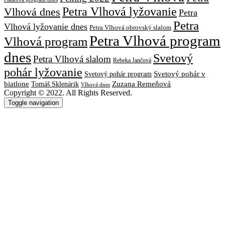
Petra Vlhová lyžovanie
Vlhová dnes
Petra
Petra
Vlhová lyžovanie dnes
Petra Vlhová obrovský slalom
Petra Vlhová program
Vlhová program
dnes
Svetový
Petra Vlhová slalom
Rebeka Jančová
pohár lyžovanie
Svetový pohár v
Svetový pohár program
biatlone
Tomáš Sklenárik
Zuzana Remeňová
Vlhová dnes
Copyright © 2022. All Rights Reserved.
Toggle navigation