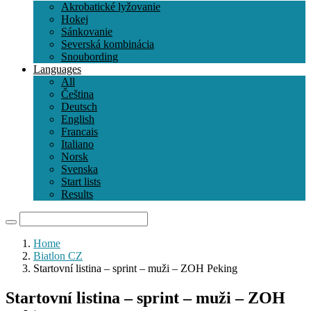
Akrobatické lyžovanie
Hokej
Sánkovanie
Severská kombinácia
Snoubording
Languages
All
Čeština
Deutsch
English
Francais
Italiano
Norsk
Svenska
Start lists
Results
Home
Biatlon CZ
Startovní listina – sprint – muži – ZOH Peking
Startovní listina – sprint – muži – ZOH