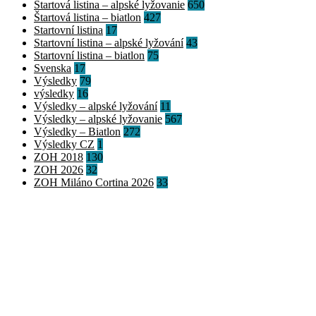
Štartová listina – alpské lyžovanie
650
Štartová listina – biatlon
427
Startovní listina
17
Startovní listina – alpské lyžování
43
Startovní listina – biatlon
75
Svenska
17
Výsledky
79
výsledky
16
Výsledky – alpské lyžování
11
Výsledky – alpské lyžovanie
567
Výsledky – Biatlon
272
Výsledky CZ
1
ZOH 2018
130
ZOH 2026
32
ZOH Miláno Cortina 2026
33