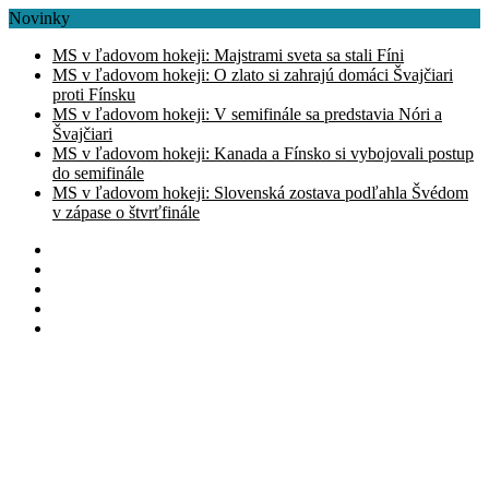
Novinky
MS v ľadovom hokeji: Majstrami sveta sa stali Fíni
MS v ľadovom hokeji: O zlato si zahrajú domáci Švajčiari
proti Fínsku
MS v ľadovom hokeji: V semifinále sa predstavia Nóri a
Švajčiari
MS v ľadovom hokeji: Kanada a Fínsko si vybojovali postup
do semifinále
MS v ľadovom hokeji: Slovenská zostava podľahla Švédom
v zápase o štvrťfinále