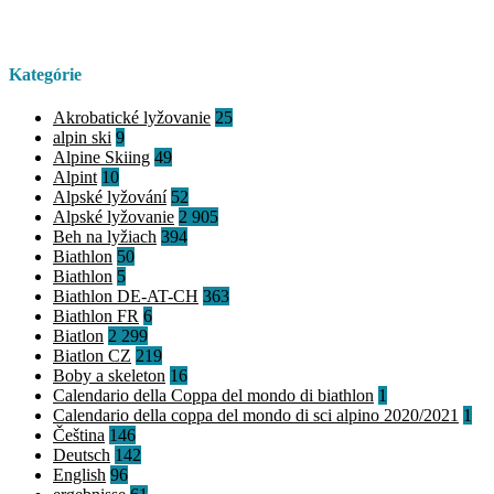
Kategórie
Akrobatické lyžovanie
25
alpin ski
9
Alpine Skiing
49
Alpint
10
Alpské lyžování
52
Alpské lyžovanie
2 905
Beh na lyžiach
394
Biathlon
50
Biathlon
5
Biathlon DE-AT-CH
363
Biathlon FR
6
Biatlon
2 299
Biatlon CZ
219
Boby a skeleton
16
Calendario della Coppa del mondo di biathlon
1
Calendario della coppa del mondo di sci alpino 2020/2021
1
Čeština
146
Deutsch
142
English
96