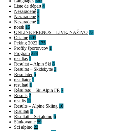
Languages
367
Liste de départ
4
Nezaradené
3
Nezaradené
3
Nezaradené
2
norsk
15
ONLINE PRENOS – LIVE, NAŽIVO
73
Ostatné
605
Peking 2022
175
Profily športovcov
1
Program
224
resultas
1
Resultat – Alpin Ski
8
Resultat – Skidskytte
3
Resultater
5
resultater
1
resultati
1
Résultats – Ski Alpin FR
7
Results
2
results
11
Results – Alpine Skiing
10
Risultati
2
Risultati – Sci alpino
6
Sánkovanie
59
Sci alpino
22