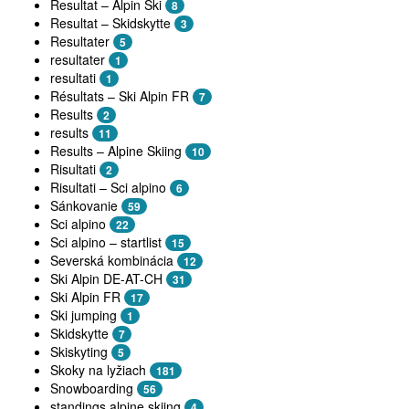
Resultat – Alpin Ski
8
Resultat – Skidskytte
3
Resultater
5
resultater
1
resultati
1
Résultats – Ski Alpin FR
7
Results
2
results
11
Results – Alpine Skiing
10
Risultati
2
Risultati – Sci alpino
6
Sánkovanie
59
Sci alpino
22
Sci alpino – startlist
15
Severská kombinácia
12
Ski Alpin DE-AT-CH
31
Ski Alpin FR
17
Ski jumping
1
Skidskytte
7
Skiskyting
5
Skoky na lyžiach
181
Snowboarding
56
standings alpine skiing
4