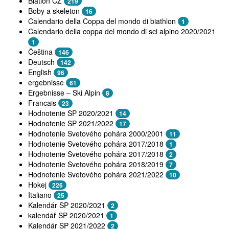
Biatlon CZ
219
Boby a skeleton
16
Calendario della Coppa del mondo di biathlon
1
Calendario della coppa del mondo di sci alpino 2020/2021
1
Čeština
146
Deutsch
142
English
96
ergebnisse
61
Ergebnisse – Ski Alpin
8
Francais
23
Hodnotenie SP 2020/2021
14
Hodnotenie SP 2021/2022
17
Hodnotenie Svetového pohára 2000/2001
11
Hodnotenie Svetového pohára 2017/2018
1
Hodnotenie Svetového pohára 2017/2018
2
Hodnotenie Svetového pohára 2018/2019
7
Hodnotenie Svetového pohára 2021/2022
10
Hokej
226
Italiano
25
Kalendár SP 2020/2021
2
kalendář SP 2020/2021
1
Kalendár SP 2021/2022
2