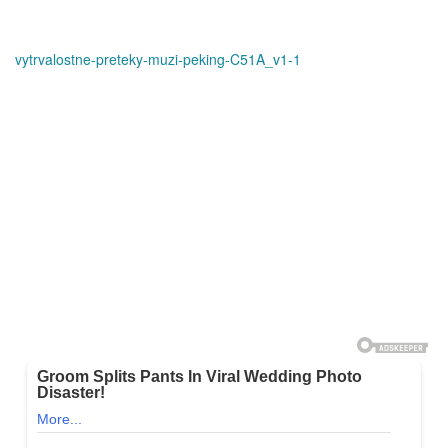
vytrvalostne-preteky-muzi-peking-C51A_v1-1