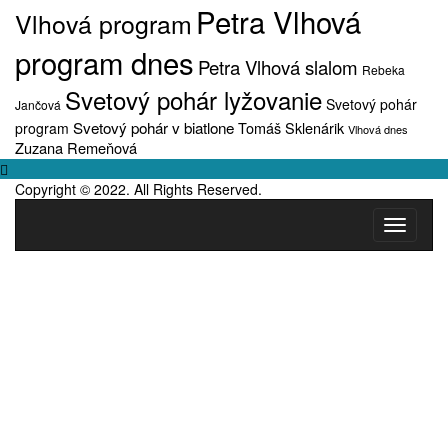
Petra Vlhová
Vlhová program
program dnes
Petra Vlhová slalom
Rebeka
Svetový pohár lyžovanie
Svetový pohár
Jančová
Svetový pohár v biatlone
Tomáš Sklenárik
program
Vlhová dnes
Zuzana Remeňová
Copyright © 2022. All Rights Reserved.
Toggle
navigati