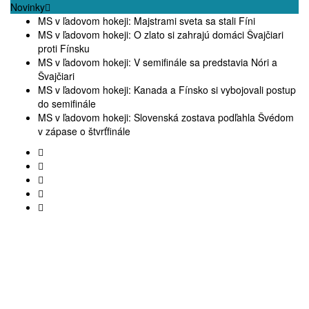
Novinky
MS v ľadovom hokeji: Majstrami sveta sa stali Fíni
MS v ľadovom hokeji: O zlato si zahrajú domáci Švajčiari
proti Fínsku
MS v ľadovom hokeji: V semifinále sa predstavia Nóri a
Švajčiari
MS v ľadovom hokeji: Kanada a Fínsko si vybojovali postup
do semifinále
MS v ľadovom hokeji: Slovenská zostava podľahla Švédom
v zápase o štvrťfinále