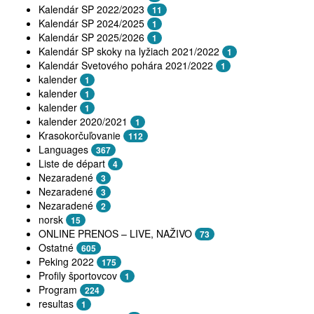
Kalendár SP 2022/2023
11
Kalendár SP 2024/2025
1
Kalendár SP 2025/2026
1
Kalendár SP skoky na lyžiach 2021/2022
1
Kalendár Svetového pohára 2021/2022
1
kalender
1
kalender
1
kalender
1
kalender 2020/2021
1
Krasokorčuľovanie
112
Languages
367
Liste de départ
4
Nezaradené
3
Nezaradené
3
Nezaradené
2
norsk
15
ONLINE PRENOS – LIVE, NAŽIVO
73
Ostatné
605
Peking 2022
175
Profily športovcov
1
Program
224
resultas
1