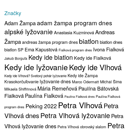
Značky
adam žampa program dnes
Adam Žampa
alpské lyžovanie
Andreas
Anastasia Kuzminová
biatlon
Žampa
biatlon dnes
andreas žampa program dnes
Ivona Fialková
Ema Kapustová
biatlon SP
Fialková program dnes
Kedy ide biatlon
Kedy ide Fialková
Jakub Borguľa
Kedy ide lyžovanie
Kedy ide Vlhová
Kedy ide Žampa
Kedy ide Vlhová? Svetový pohár lyžovanie
lyžovanie dnes
Krasokorčuľovanie
Michal Šima
Marco Odermatt
Mária Remeňová
Paulína Bátovská
Mikaela Shiffrinová
Fialková
Paulína Fialková
Paulína Fialková
Paulína Fialková dnes
Petra Vlhová
Petra
Peking 2022
program dnes
Petra Vlhová lyžovanie
Vlhová dnes
Petra
Petra
Vlhová lyžovanie dnes
Petra Vlhová obrovský slalom