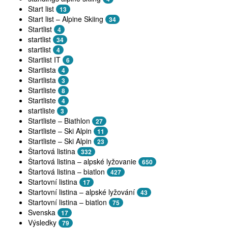
Start list
13
Start list – Alpine Skiing
34
Startlist
4
startlist
34
startlist
4
Startlist IT
6
Startlista
4
Startlista
3
Startliste
8
Startliste
4
startliste
3
Startliste – Biathlon
27
Startliste – Ski Alpin
11
Startliste – Ski Alpin
23
Štartová listina
332
Štartová listina – alpské lyžovanie
650
Štartová listina – biatlon
427
Startovní listina
17
Startovní listina – alpské lyžování
43
Startovní listina – biatlon
75
Svenska
17
Výsledky
79