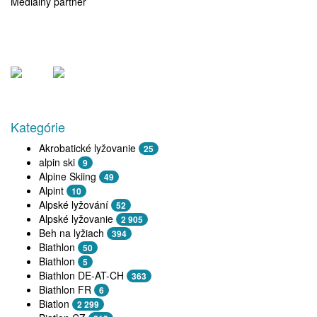
Mediálny partner
Kategórie
Akrobatické lyžovanie
25
alpin ski
9
Alpine Skiing
49
Alpint
10
Alpské lyžování
52
Alpské lyžovanie
2 905
Beh na lyžiach
394
Biathlon
50
Biathlon
5
Biathlon DE-AT-CH
363
Biathlon FR
6
Biatlon
2 299