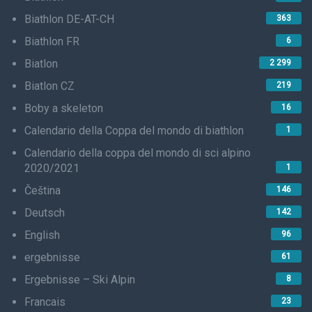
Biathlon DE-AT-CH
363
Biathlon FR
6
Biatlon
2 299
Biatlon CZ
219
Boby a skeleton
16
Calendario della Coppa del mondo di biathlon
1
Calendario della coppa del mondo di sci alpino
2020/2021
1
Čeština
146
Deutsch
142
English
96
ergebnisse
61
Ergebnisse – Ski Alpin
8
Francais
23