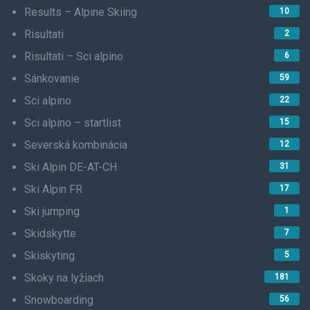
Results – Alpine Skiing
10
Risultati
2
Risultati – Sci alpino
6
Sánkovanie
59
Sci alpino
22
Sci alpino – startlist
15
Severská kombinácia
12
Ski Alpin DE-AT-CH
31
Ski Alpin FR
17
Ski jumping
1
Skidskytte
7
Skiskyting
5
Skoky na lyžiach
181
Snowboarding
56