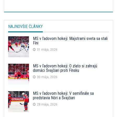
NAJNOVŠIE ČLÁNKY
MS v ľadovom hokeji: Majstrami sveta sa stali
Fíni
31 mája, 2026
MS v ľadovom hokeji: O zlato si zahrajú
domáci Švajčiari proti Fínsku
30 mája, 2026
MS v ľadovom hokeji: V semifinále sa
predstavia Nóri a Švajčiari
28 mája, 2026