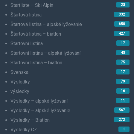
Startliste – Ski Alpin
23
Štartová listina
332
Štartová listina – alpské lyžovanie
650
Štartová listina – biatlon
427
Startovní listina
17
Startovní listina – alpské lyžování
43
Startovní listina – biatlon
75
Svenska
17
Výsledky
79
výsledky
16
Výsledky – alpské lyžování
11
Výsledky – alpské lyžovanie
567
Výsledky – Biatlon
272
Výsledky CZ
1