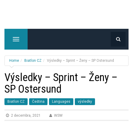
T
o
g
g
Home
Biatlon CZ
Výsledky – Sprint – Ženy – SP Ostersund
l
e
Výsledky – Sprint – Ženy –
n
SP Ostersund
a
v
i
Biatlon CZ
Čeština
Languages
výsledky
g
a
2 decembra, 2021
WSW
t
i
o