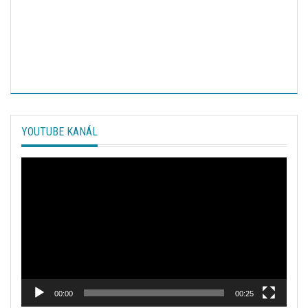
YOUTUBE KANÁL
Video
prehrávač
00:00
00:25