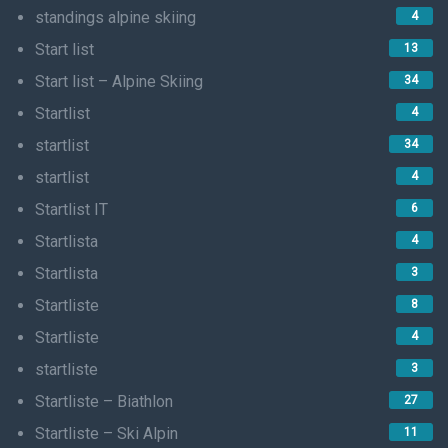
standings alpine skiing
4
Start list
13
Start list – Alpine Skiing
34
Startlist
4
startlist
34
startlist
4
Startlist IT
6
Startlista
4
Startlista
3
Startliste
8
Startliste
4
startliste
3
Startliste – Biathlon
27
Startliste – Ski Alpin
11