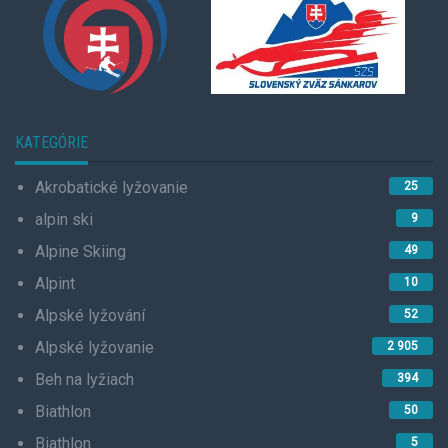
KATEGÓRIE
Akrobatické lyžovanie
25
alpin ski
9
Alpine Skiing
49
Alpint
10
Alpské lyžování
52
Alpské lyžovanie
2 905
Beh na lyžiach
394
Biathlon
50
Biathlon
5