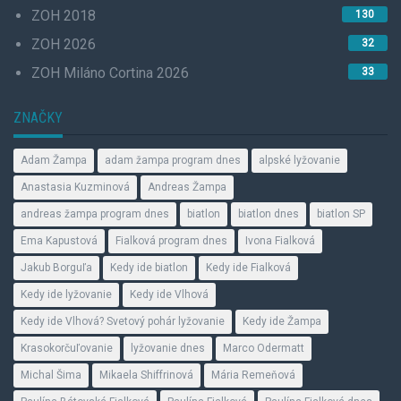
ZOH 2018
130
ZOH 2026
32
ZOH Miláno Cortina 2026
33
ZNAČKY
Adam Žampa
adam žampa program dnes
alpské lyžovanie
Anastasia Kuzminová
Andreas Žampa
andreas žampa program dnes
biatlon
biatlon dnes
biatlon SP
Ema Kapustová
Fialková program dnes
Ivona Fialková
Jakub Borguľa
Kedy ide biatlon
Kedy ide Fialková
Kedy ide lyžovanie
Kedy ide Vlhová
Kedy ide Vlhová? Svetový pohár lyžovanie
Kedy ide Žampa
Krasokorčuľovanie
lyžovanie dnes
Marco Odermatt
Michal Šima
Mikaela Shiffrinová
Mária Remeňová