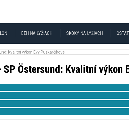
TLON
BEH NA LYŽIACH
SKOKY NA LYŽIACH
OSTA
und: Kvalitní výkon Evy Puskarčíkové
– SP Östersund: Kvalitní výkon