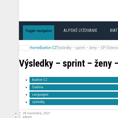
ALPSKÉ LYŽOVANIE
BIA
Toggle navigation
Home
Biatlon CZ
Výsledky – sprint – ženy – SP Östers
Výsledky – sprint – ženy 
Biatlon CZ
Čeština
Languages
výsledky
28 novembra, 2021
admin