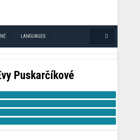
TNÉ
LANGUAGES
 Evy Puskarčíkové