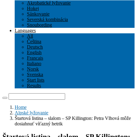
Akrobatické lyžovanie
Hokej
Sánkovanie
Severská kombinácia
Snoubording
Languages
All
Čeština
Deutsch
English
Francais
Italiano
Norsk
Svenska
Start lists
Results
Home
Alpské lyžovanie
Štartová listina – slalom – SP Killington: Petra Vlhová môže
dosiahnuť víťazný hetrik
Štartová listina – slalom – SP Killington: