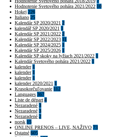
Hodnotenie Svetového pohára 2018/2019
7
Hodnotenie Svetového pohára 2021/2022
10
Hokej
226
Italiano
25
Kalendár SP 2020/2021
2
kalendář SP 2020/2021
1
Kalendár SP 2021/2022
2
Kalendár SP 2022/2023
11
Kalendár SP 2024/2025
1
Kalendár SP 2025/2026
1
Kalendár SP skoky na lyžiach 2021/2022
1
Kalendár Svetového pohára 2021/2022
1
kalender
1
kalender
1
kalender
1
kalender 2020/2021
1
Krasokorčuľovanie
112
Languages
367
Liste de départ
4
Nezaradené
3
Nezaradené
3
Nezaradené
2
norsk
15
ONLINE PRENOS – LIVE, NAŽIVO
73
Ostatné
605