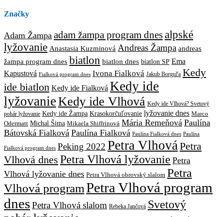
Značky
alpské
adam žampa program dnes
Adam Žampa
lyžovanie
Andreas Žampa
Anastasia Kuzminová
andreas
biatlon
biatlon dnes
Ema
žampa program dnes
biatlon SP
Kedy
Ivona Fialková
Kapustová
Jakub Borguľa
Fialková program dnes
Kedy ide
ide biatlon
Kedy ide Fialková
lyžovanie
Kedy ide Vlhová
Kedy ide Vlhová? Svetový
lyžovanie dnes
Kedy ide Žampa
Krasokorčuľovanie
Marco
pohár lyžovanie
Mária Remeňová
Paulína
Michal Šima
Mikaela Shiffrinová
Odermatt
Bátovská Fialková
Paulína Fialková
Paulína
Paulína Fialková dnes
Petra Vlhová
Petra
Peking 2022
Fialková program dnes
Petra Vlhová lyžovanie
Vlhová dnes
Petra
Petra
Vlhová lyžovanie dnes
Petra Vlhová obrovský slalom
Petra Vlhová program
Vlhová program
dnes
Svetový
Petra Vlhová slalom
Rebeka Jančová