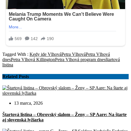
Tagged With :
Kedy ide Vlhová
Petra Vlhová
Petra Vlhová
dnes
Petra Vlhová Killington
Petra Vlhová program dnes
štartová
listina
Related Posts
13 marca, 2026
Štartová listina – Obrovský slalom – Ženy – SP Aare: Na štarte
aj slovenská lyžiarka