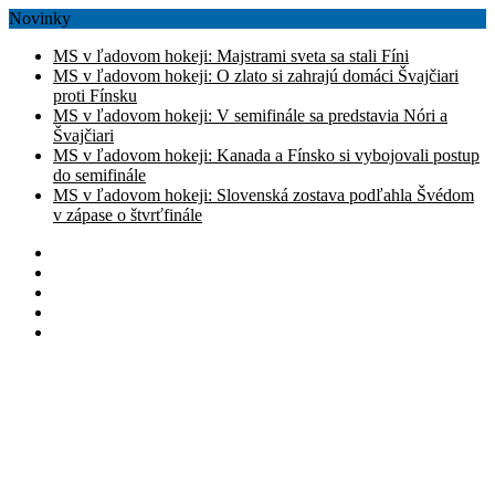
Novinky
MS v ľadovom hokeji: Majstrami sveta sa stali Fíni
MS v ľadovom hokeji: O zlato si zahrajú domáci Švajčiari
proti Fínsku
MS v ľadovom hokeji: V semifinále sa predstavia Nóri a
Švajčiari
MS v ľadovom hokeji: Kanada a Fínsko si vybojovali postup
do semifinále
MS v ľadovom hokeji: Slovenská zostava podľahla Švédom
v zápase o štvrťfinále