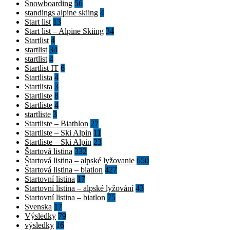
Snowboarding
56
standings alpine skiing
4
Start list
13
Start list – Alpine Skiing
34
Startlist
4
startlist
34
startlist
4
Startlist IT
6
Startlista
4
Startlista
3
Startliste
8
Startliste
4
startliste
3
Startliste – Biathlon
27
Startliste – Ski Alpin
11
Startliste – Ski Alpin
23
Štartová listina
332
Štartová listina – alpské lyžovanie
650
Štartová listina – biatlon
427
Startovní listina
17
Startovní listina – alpské lyžování
43
Startovní listina – biatlon
75
Svenska
17
Výsledky
79
výsledky
16