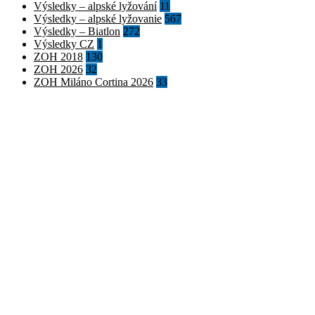
Výsledky – alpské lyžování
11
Výsledky – alpské lyžovanie
567
Výsledky – Biatlon
272
Výsledky CZ
1
ZOH 2018
130
ZOH 2026
32
ZOH Miláno Cortina 2026
33