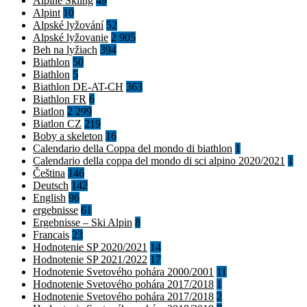
Alpine Skiing
49
Alpint
10
Alpské lyžování
52
Alpské lyžovanie
2 905
Beh na lyžiach
394
Biathlon
50
Biathlon
5
Biathlon DE-AT-CH
363
Biathlon FR
6
Biatlon
2 299
Biatlon CZ
219
Boby a skeleton
16
Calendario della Coppa del mondo di biathlon
1
Calendario della coppa del mondo di sci alpino 2020/2021
1
Čeština
146
Deutsch
142
English
96
ergebnisse
61
Ergebnisse – Ski Alpin
8
Francais
23
Hodnotenie SP 2020/2021
14
Hodnotenie SP 2021/2022
17
Hodnotenie Svetového pohára 2000/2001
11
Hodnotenie Svetového pohára 2017/2018
1
Hodnotenie Svetového pohára 2017/2018
2