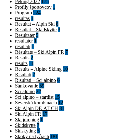
Peking 2022
175
Profily športovcov
1
Program
224
resultas
1
Resultat – Alpin Ski
8
Resultat – Skidskytte
3
Resultater
5
resultater
1
resultati
1
Résultats – Ski Alpin FR
7
Results
2
results
11
Results – Alpine Skiing
10
Risultati
2
Risultati – Sci alpino
6
Sánkovanie
59
Sci alpino
22
Sci alpino – startlist
15
Severská kombinácia
12
Ski Alpin DE-AT-CH
31
Ski Alpin FR
17
Ski jumping
1
Skidskytte
7
Skiskyting
5
Skoky na lyžiach
181