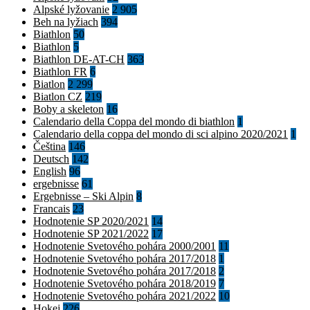
Alpské lyžovanie
2 905
Beh na lyžiach
394
Biathlon
50
Biathlon
5
Biathlon DE-AT-CH
363
Biathlon FR
6
Biatlon
2 299
Biatlon CZ
219
Boby a skeleton
16
Calendario della Coppa del mondo di biathlon
1
Calendario della coppa del mondo di sci alpino 2020/2021
1
Čeština
146
Deutsch
142
English
96
ergebnisse
61
Ergebnisse – Ski Alpin
8
Francais
23
Hodnotenie SP 2020/2021
14
Hodnotenie SP 2021/2022
17
Hodnotenie Svetového pohára 2000/2001
11
Hodnotenie Svetového pohára 2017/2018
1
Hodnotenie Svetového pohára 2017/2018
2
Hodnotenie Svetového pohára 2018/2019
7
Hodnotenie Svetového pohára 2021/2022
10
Hokej
226