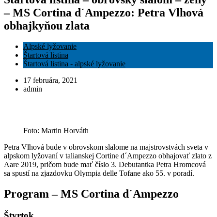
– MS Cortina d´Ampezzo: Petra Vlhová
obhajkyňou zlata
Alpské lyžovanie
Štartová listina
Štartová listina - alpské lyžovanie
17 februára, 2021
admin
Foto: Martin Horváth
Petra Vlhová bude v obrovskom slalome na majstrovstvách sveta v
alpskom lyžovaní v talianskej Cortine d´Ampezzo obhajovať zlato z
Aare 2019, pričom bude mať číslo 3. Debutantka Petra Hromcová
sa spustí na zjazdovku Olympia delle Tofane ako 55. v poradí.
Program – MS Cortina d´Ampezzo
Štvrtok