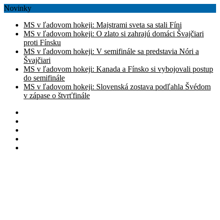
Novinky
MS v ľadovom hokeji: Majstrami sveta sa stali Fíni
MS v ľadovom hokeji: O zlato si zahrajú domáci Švajčiari
proti Fínsku
MS v ľadovom hokeji: V semifinále sa predstavia Nóri a
Švajčiari
MS v ľadovom hokeji: Kanada a Fínsko si vybojovali postup
do semifinále
MS v ľadovom hokeji: Slovenská zostava podľahla Švédom
v zápase o štvrťfinále