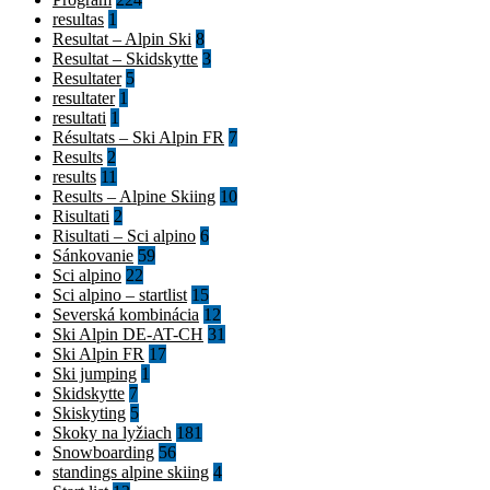
resultas
1
Resultat – Alpin Ski
8
Resultat – Skidskytte
3
Resultater
5
resultater
1
resultati
1
Résultats – Ski Alpin FR
7
Results
2
results
11
Results – Alpine Skiing
10
Risultati
2
Risultati – Sci alpino
6
Sánkovanie
59
Sci alpino
22
Sci alpino – startlist
15
Severská kombinácia
12
Ski Alpin DE-AT-CH
31
Ski Alpin FR
17
Ski jumping
1
Skidskytte
7
Skiskyting
5
Skoky na lyžiach
181
Snowboarding
56
standings alpine skiing
4