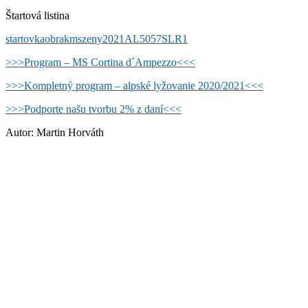
Štartová listina
startovkaobrakmszeny2021AL5057SLR1
>>>Program – MS Cortina d´Ampezzo<<<
>>>Kompletný program – alpské lyžovanie 2020/2021<<<
>
>>Podporte našu tvorbu 2% z daní<<<
Autor: Martin Horváth