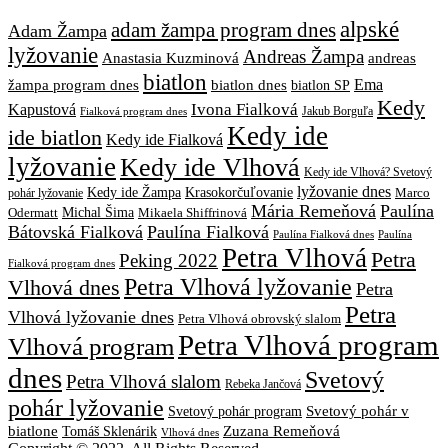
alpské
adam žampa program dnes
Adam Žampa
lyžovanie
Andreas Žampa
Anastasia Kuzminová
andreas
biatlon
biatlon dnes
Ema
žampa program dnes
biatlon SP
Kedy
Ivona Fialková
Kapustová
Jakub Borguľa
Fialková program dnes
Kedy ide
ide biatlon
Kedy ide Fialková
lyžovanie
Kedy ide Vlhová
Kedy ide Vlhová? Svetový
lyžovanie dnes
Kedy ide Žampa
Krasokorčuľovanie
Marco
pohár lyžovanie
Mária Remeňová
Paulína
Michal Šima
Mikaela Shiffrinová
Odermatt
Bátovská Fialková
Paulína Fialková
Paulína
Paulína Fialková dnes
Petra Vlhová
Petra
Peking 2022
Fialková program dnes
Petra Vlhová lyžovanie
Vlhová dnes
Petra
Petra
Vlhová lyžovanie dnes
Petra Vlhová obrovský slalom
Petra Vlhová program
Vlhová program
dnes
Svetový
Petra Vlhová slalom
Rebeka Jančová
pohár lyžovanie
Svetový pohár v
Svetový pohár program
biatlone
Tomáš Sklenárik
Zuzana Remeňová
Vlhová dnes