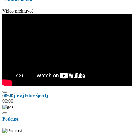
Video prehrávač
Sledujte aj letné športy
00:00
00:00
00:25
Podcast