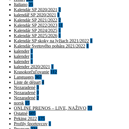
Italiano
25
Kalendár SP 2020/2021
2
kalendář SP 2020/2021
1
Kalendár SP 2021/2022
2
Kalendár SP 2022/2023
11
Kalendár SP 2024/2025
1
Kalendár SP 2025/2026
1
Kalendár SP skoky na lyžiach 2021/2022
1
Kalendár Svetového pohára 2021/2022
1
kalender
1
kalender
1
kalender
1
kalender 2020/2021
1
Krasokorčuľovanie
112
Languages
367
Liste de départ
4
Nezaradené
3
Nezaradené
3
Nezaradené
2
norsk
15
ONLINE PRENOS – LIVE, NAŽIVO
73
Ostatné
605
Peking 2022
175
Profily športovcov
1
Program
224