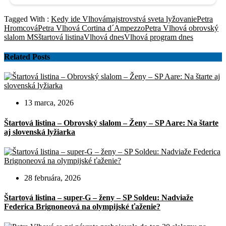
Tagged With :
Kedy ide Vlhová
majstrovstvá sveta lyžovanie
Petra
Hromcová
Petra Vlhová Cortina d´Ampezzo
Petra Vlhová obrovský
slalom MS
štartová listina
Vlhová dnes
Vlhová program dnes
Related Posts
13 marca, 2026
Štartová listina – Obrovský slalom – Ženy – SP Aare: Na štarte
aj slovenská lyžiarka
28 februára, 2026
Štartová listina – super-G – ženy – SP Soldeu: Nadviaže
Federica Brignoneová na olympijské ťaženie?