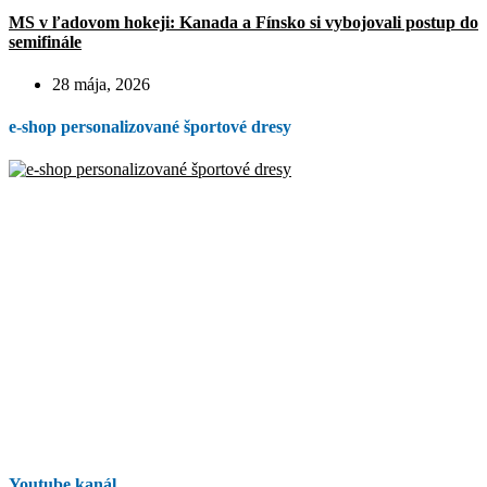
MS v ľadovom hokeji: Kanada a Fínsko si vybojovali postup do
semifinále
28 mája, 2026
e-shop personalizované športové dresy
Youtube kanál