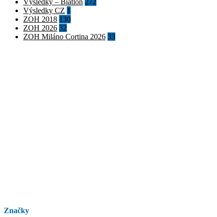
Výsledky – Biatlon
272
Výsledky CZ
1
ZOH 2018
130
ZOH 2026
32
ZOH Miláno Cortina 2026
33
Značky