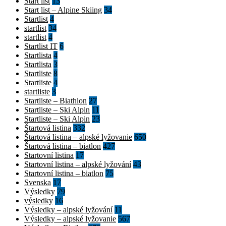
Start list
13
Start list – Alpine Skiing
34
Startlist
4
startlist
34
startlist
4
Startlist IT
6
Startlista
4
Startlista
3
Startliste
8
Startliste
4
startliste
3
Startliste – Biathlon
27
Startliste – Ski Alpin
11
Startliste – Ski Alpin
23
Štartová listina
332
Štartová listina – alpské lyžovanie
650
Štartová listina – biatlon
427
Startovní listina
17
Startovní listina – alpské lyžování
43
Startovní listina – biatlon
75
Svenska
17
Výsledky
79
výsledky
16
Výsledky – alpské lyžování
11
Výsledky – alpské lyžovanie
567