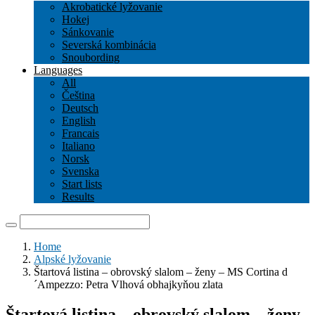
Akrobatické lyžovanie
Hokej
Sánkovanie
Severská kombinácia
Snoubording
Languages
All
Čeština
Deutsch
English
Francais
Italiano
Norsk
Svenska
Start lists
Results
Home
Alpské lyžovanie
Štartová listina – obrovský slalom – ženy – MS Cortina d
´Ampezzo: Petra Vlhová obhajkyňou zlata
Štartová listina – obrovský slalom – ženy