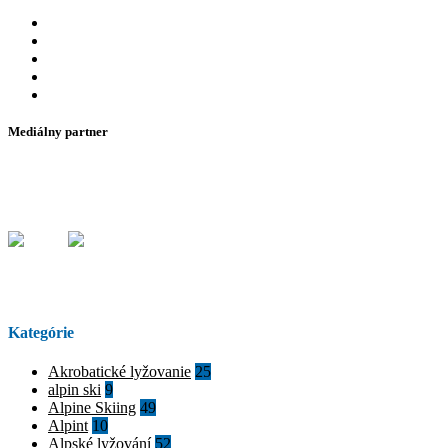
Mediálny partner
Kategórie
Akrobatické lyžovanie
25
alpin ski
9
Alpine Skiing
49
Alpint
10
Alpské lyžování
52