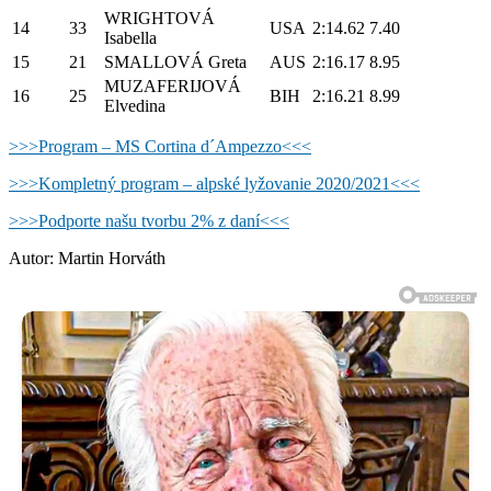
WRIGHTOVÁ
14
33
USA
2:14.62
7.40
Isabella
15
21
SMALLOVÁ Greta
AUS
2:16.17
8.95
MUZAFERIJOVÁ
16
25
BIH
2:16.21
8.99
Elvedina
>>>Program – MS Cortina d´Ampezzo<<<
>>>Kompletný program – alpské lyžovanie 2020/2021<<<
>
>>Podporte našu tvorbu 2% z daní<<<
Autor: Martin Horváth