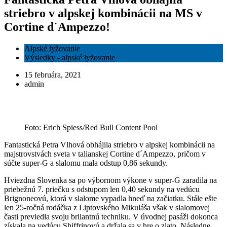
striebro v alpskej kombinácii na MS v
Cortine d´Ampezzo!
Alpské lyžovanie
Výsledky - alpské lyžovanie
15 februára, 2021
admin
Foto: Erich Spiess/Red Bull Content Pool
Fantastická Petra Vlhová obhájila striebro v alpskej kombinácii na
majstrovstvách sveta v talianskej Cortine d´Ampezzo, pričom v
súčte super-G a slalomu mala odstup 0,86 sekundy.
Hviezdna Slovenka sa po výbornom výkone v super-G zaradila na
priebežnú 7. priečku s odstupom len 0,40 sekundy na vedúcu
Brignoneovú, ktorá v slalome vypadla hneď na začiatku. Stále ešte
len 25-ročná rodáčka z Liptovského Mikuláša však v slalomovej
časti previedla svoju brilantnú techniku. V úvodnej pasáži dokonca
získala na vedúcu Shiffrinovú a držala sa v hre o zlato. Následne