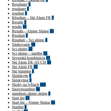
Resultater
5
resultater
1
resultati
1
Résultats – Ski Alpin FR
7
Results
2
results
11
Results – Alpine Skiing
10
Risultati
2
Risultati – Sci alpino
6
Sánkovanie
59
Sci alpino
22
Sci alpino – startlist
15
Severská kombinácia
12
Ski Alpin DE-AT-CH
31
Ski Alpin FR
17
Ski jumping
1
Skidskytte
7
Skiskyting
5
Skoky na lyžiach
181
Snowboarding
56
standings alpine skiing
4
Start list
13
Start list – Alpine Skiing
34
Startlist
4