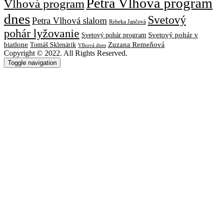
Petra Vlhová program
Vlhová program
dnes
Svetový
Petra Vlhová slalom
Rebeka Jančová
pohár lyžovanie
Svetový pohár v
Svetový pohár program
biatlone
Tomáš Sklenárik
Zuzana Remeňová
Vlhová dnes
Copyright © 2022. All Rights Reserved.
Toggle navigation