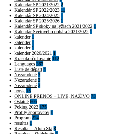
Kalendár SP 2021/2022
2
Kalendár SP 2022/2023
11
Kalendár SP 2024/2025
1
Kalendár SP 2025/2026
1
Kalendár SP skoky na lyžiach 2021/2022
1
Kalendár Svetového pohára 2021/2022
1
kalender
1
kalender
1
kalender
1
kalender 2020/2021
1
Krasokorčuľovanie
112
Languages
367
Liste de départ
4
Nezaradené
3
Nezaradené
3
Nezaradené
2
norsk
15
ONLINE PRENOS – LIVE, NAŽIVO
73
Ostatné
605
Peking 2022
175
Profily športovcov
1
Program
224
resultas
1
Resultat – Alpin Ski
8
Resultat – Skidskytte
3