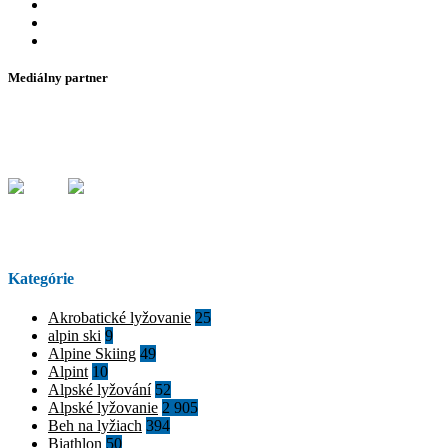
Mediálny partner
Kategórie
Akrobatické lyžovanie
25
alpin ski
9
Alpine Skiing
49
Alpint
10
Alpské lyžování
52
Alpské lyžovanie
2 905
Beh na lyžiach
394
Biathlon
50