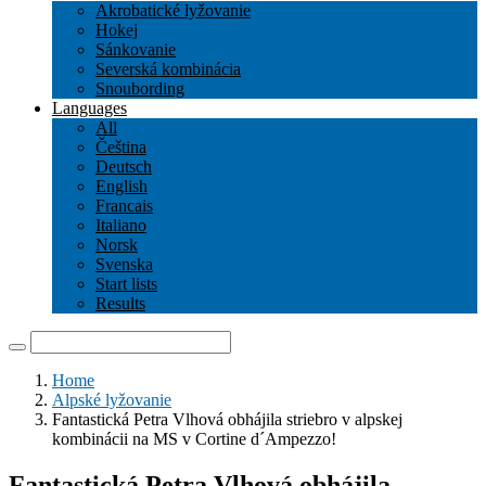
Akrobatické lyžovanie
Hokej
Sánkovanie
Severská kombinácia
Snoubording
Languages
All
Čeština
Deutsch
English
Francais
Italiano
Norsk
Svenska
Start lists
Results
Home
Alpské lyžovanie
Fantastická Petra Vlhová obhájila striebro v alpskej
kombinácii na MS v Cortine d´Ampezzo!
Fantastická Petra Vlhová obhájila