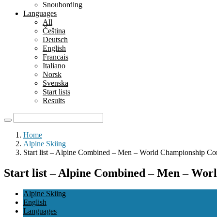
Snoubording
Languages
All
Čeština
Deutsch
English
Francais
Italiano
Norsk
Svenska
Start lists
Results
Home
Alpine Skiing
Start list – Alpine Combined – Men – World Championship C
Start list – Alpine Combined – Men – Wo
Alpine Skiing
English
Languages