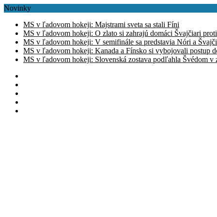
Novinky
MS v ľadovom hokeji: Majstrami sveta sa stali Fíni
MS v ľadovom hokeji: O zlato si zahrajú domáci Švajčiari prot
MS v ľadovom hokeji: V semifinále sa predstavia Nóri a Švajči
MS v ľadovom hokeji: Kanada a Fínsko si vybojovali postup d
MS v ľadovom hokeji: Slovenská zostava podľahla Švédom v zá