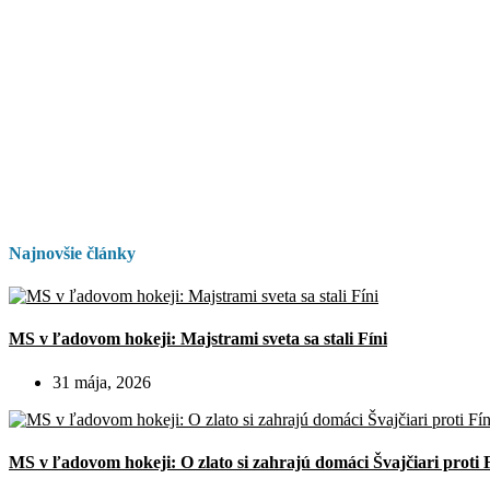
Najnovšie články
MS v ľadovom hokeji: Majstrami sveta sa stali Fíni
31 mája, 2026
MS v ľadovom hokeji: O zlato si zahrajú domáci Švajčiari proti 