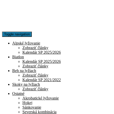
Toggle navigation
Alpské lyžovanie
Zobraziť články
Kalendár SP 2025/2026
Biatlon
Kalendár SP 2025/2026
Zobraziť články
Beh na lyžiach
Zobraziť články
Kalendár SP 2021/2022
Skoky na lyžiach
Zobraziť články
Ostatné
Akrobatické lyžovanie
Hokej
Sánkovanie
Severská kombinácia