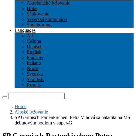
Akrobatické lyžovanie
Hokej
Sánkovanie
Severská kombinácia
Snoubording
Languages
All
Čeština
Deutsch
English
Francais
Italiano
Norsk
Svenska
Start lists
Results
Home
Alpské lyžovanie
SP Garmisch-Partenkirchen: Petra Vlhová sa naladila na MS
debutovým pódiom v super-G
SP Garmisch-Partenkirchen: Petra