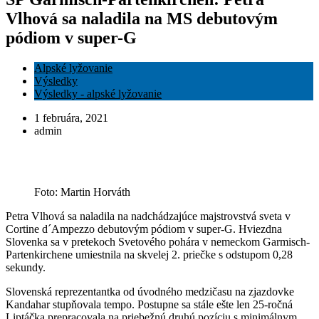
Vlhová sa naladila na MS debutovým
pódiom v super-G
Alpské lyžovanie
Výsledky
Výsledky - alpské lyžovanie
1 februára, 2021
admin
Foto: Martin Horváth
Petra Vlhová sa naladila na nadchádzajúce majstrovstvá sveta v
Cortine d´Ampezzo debutovým pódiom v super-G. Hviezdna
Slovenka sa v pretekoch Svetového pohára v nemeckom Garmisch-
Partenkirchene umiestnila na skvelej 2. priečke s odstupom 0,28
sekundy.
Slovenská reprezentantka od úvodného medzičasu na zjazdovke
Kandahar stupňovala tempo. Postupne sa stále ešte len 25-ročná
Liptáčka prepracovala na priebežnú druhú pozíciu s minimálnym