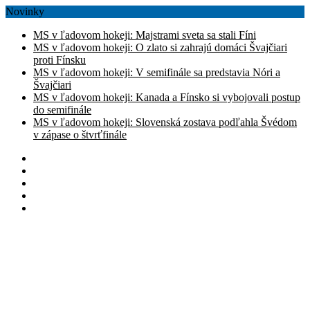
Novinky
MS v ľadovom hokeji: Majstrami sveta sa stali Fíni
MS v ľadovom hokeji: O zlato si zahrajú domáci Švajčiari
proti Fínsku
MS v ľadovom hokeji: V semifinále sa predstavia Nóri a
Švajčiari
MS v ľadovom hokeji: Kanada a Fínsko si vybojovali postup
do semifinále
MS v ľadovom hokeji: Slovenská zostava podľahla Švédom
v zápase o štvrťfinále