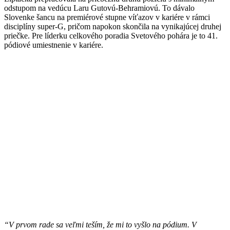
odstupom na vedúcu Laru Gutovú-Behramiovú. To dávalo
Slovenke šancu na premiérové stupne víťazov v kariére v rámci
disciplíny super-G, pričom napokon skončila na vynikajúcej druhej
priečke. Pre líderku celkového poradia Svetového pohára je to 41.
pódiové umiestnenie v kariére.
“V prvom rade sa veľmi teším, že mi to vyšlo na pódium. V