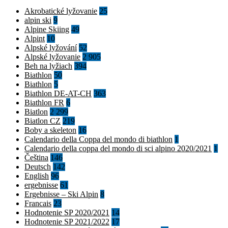
Akrobatické lyžovanie
25
alpin ski
9
Alpine Skiing
49
Alpint
10
Alpské lyžování
52
Alpské lyžovanie
2 905
Beh na lyžiach
394
Biathlon
50
Biathlon
5
Biathlon DE-AT-CH
363
Biathlon FR
6
Biatlon
2 299
Biatlon CZ
219
Boby a skeleton
16
Calendario della Coppa del mondo di biathlon
1
Calendario della coppa del mondo di sci alpino 2020/2021
1
Čeština
146
Deutsch
142
English
96
ergebnisse
61
Ergebnisse – Ski Alpin
8
Francais
23
Hodnotenie SP 2020/2021
14
Hodnotenie SP 2021/2022
17