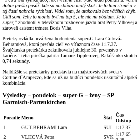
dobre prešla pasáž, kde sa nachádza malý skok. Je to tam strmé a v
tej časti nabrala rýchlosť. Videl som, že atakovala bez väčších chýb.
Cítil som, žeby to mohlo byť na top 5, ale nie na pódium. Je to
super,”
zhodnotil v televíznom rozhovore jazdu brat Petry Vlhovej a
zároveň asistent trénera Boris Vlha.
Preteky ovládla prvá žena hodnotenia super-G Lara Gutová-
Behramiová, ktorá preťala cieľ vo víťaznom čase 1:17,37.
Švajčiarska pretekárka zaknihovala jubilejné 30. prvenstvo v
kariére. Tretia priečka patrila Tamare Tipplerovej, Rakúšanka stratila
0,74 sekundy.
Najbližšie sa pretekárky predstavia na majstrovstvách sveta v
Cortine d´Ampezzo, kde sa už na budúci pondelok uskutoční alpská
kombinácia.
Výsledky – pondelok – super-G – ženy – SP
Garmisch-Partenkirchen
Ča
Poradie
Meno
Štát
Odstup
1
GUT-BEHRAMI Lara
SUI
1:17.37
1:17.
2
VLHOVÁ Petra
SVK
0.28