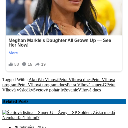
Tagged With :
Ako išla Vlhová
Petra Vlhová dnes
Petra Vlhová
program
Petra Vlhová program dnes
Petra Vlhová super-G
Petra
Vlhová výsledky
Svetový pohár lyžovanie
Vlhová dnes
Related Posts
28 februára, 2026