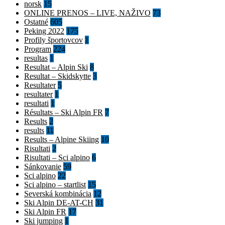
norsk
15
ONLINE PRENOS – LIVE, NAŽIVO
73
Ostatné
605
Peking 2022
175
Profily športovcov
1
Program
224
resultas
1
Resultat – Alpin Ski
8
Resultat – Skidskytte
3
Resultater
5
resultater
1
resultati
1
Résultats – Ski Alpin FR
7
Results
2
results
11
Results – Alpine Skiing
10
Risultati
2
Risultati – Sci alpino
6
Sánkovanie
59
Sci alpino
22
Sci alpino – startlist
15
Severská kombinácia
12
Ski Alpin DE-AT-CH
31
Ski Alpin FR
17
Ski jumping
1