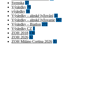
Svenska
17
Výsledky
79
výsledky
16
Výsledky – alpské lyžování
11
Výsledky – alpské lyžovanie
567
Výsledky – Biatlon
272
Výsledky CZ
1
ZOH 2018
130
ZOH 2026
32
ZOH Miláno Cortina 2026
33