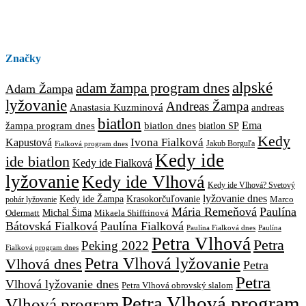
Značky
alpské
adam žampa program dnes
Adam Žampa
lyžovanie
Andreas Žampa
Anastasia Kuzminová
andreas
biatlon
biatlon dnes
Ema
žampa program dnes
biatlon SP
Kedy
Ivona Fialková
Kapustová
Jakub Borguľa
Fialková program dnes
Kedy ide
ide biatlon
Kedy ide Fialková
lyžovanie
Kedy ide Vlhová
Kedy ide Vlhová? Svetový
lyžovanie dnes
Kedy ide Žampa
Krasokorčuľovanie
Marco
pohár lyžovanie
Mária Remeňová
Paulína
Michal Šima
Mikaela Shiffrinová
Odermatt
Bátovská Fialková
Paulína Fialková
Paulína
Paulína Fialková dnes
Petra Vlhová
Petra
Peking 2022
Fialková program dnes
Petra Vlhová lyžovanie
Vlhová dnes
Petra
Petra
Vlhová lyžovanie dnes
Petra Vlhová obrovský slalom
Petra Vlhová program
Vlhová program