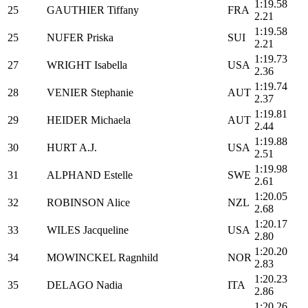
1:19.
25
GAUTHIER Tiffany
FRA
2.21
1:19.
25
NUFER Priska
SUI
2.21
1:19.
27
WRIGHT Isabella
USA
2.36
1:19.
28
VENIER Stephanie
AUT
2.37
1:19.
29
HEIDER Michaela
AUT
2.44
1:19.
30
HURT A.J.
USA
2.51
1:19.
31
ALPHAND Estelle
SWE
2.61
1:20.
32
ROBINSON Alice
NZL
2.68
1:20.
33
WILES Jacqueline
USA
2.80
1:20.
34
MOWINCKEL Ragnhild
NOR
2.83
1:20.
35
DELAGO Nadia
ITA
2.86
1:20.