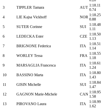
1:18.
3
TIPPLER Tamara
AUT
0.74
1:18.
4
LIE Kajsa Vickhoff
NOR
0.88
1:18.
5
SUTER Corinne
SUI
1.11
1:18.
6
LEDECKA Ester
CZE
1.13
1:18.
7
BRIGNONE Federica
ITA
1.14
1:18.
8
WORLEY Tessa
FRA
1.18
1:18.
9
MARSAGLIA Francesca
ITA
1.24
1:18.
10
BASSINO Marta
ITA
1.43
1:18.
11
GISIN Michelle
SUI
1.47
1:18.
12
GAGNON Marie-Michele
CAN
1.58
1:18.
13
PIROVANO Laura
ITA
1.62