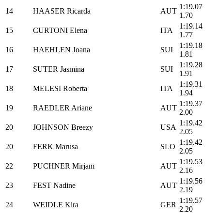
1:19.
14
HAASER Ricarda
AUT
1.70
1:19.
15
CURTONI Elena
ITA
1.77
1:19.
16
HAEHLEN Joana
SUI
1.81
1:19.
17
SUTER Jasmina
SUI
1.91
1:19.
18
MELESI Roberta
ITA
1.94
1:19.
19
RAEDLER Ariane
AUT
2.00
1:19.
20
JOHNSON Breezy
USA
2.05
1:19.
20
FERK Marusa
SLO
2.05
1:19.
22
PUCHNER Mirjam
AUT
2.16
1:19.
23
FEST Nadine
AUT
2.19
1:19.
24
WEIDLE Kira
GER
2.20