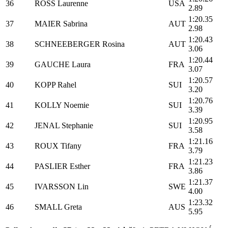
36
ROSS Laurenne
USA
2.89
1:20.
37
MAIER Sabrina
AUT
2.98
1:20.
38
SCHNEEBERGER Rosina
AUT
3.06
1:20.
39
GAUCHE Laura
FRA
3.07
1:20.
40
KOPP Rahel
SUI
3.20
1:20.
41
KOLLY Noemie
SUI
3.39
1:20.
42
JENAL Stephanie
SUI
3.58
1:21.
43
ROUX Tifany
FRA
3.79
1:21.
44
PASLIER Esther
FRA
3.86
1:21.
45
IVARSSON Lin
SWE
4.00
1:23.
46
SMALL Greta
AUS
5.95