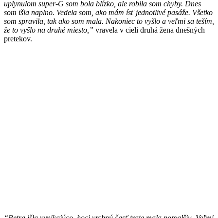
uplynulom super-G som bola blízko, ale robila som chyby. Dnes
som išla naplno. Vedela som, ako mám ísť jednotlivé pasáže. Všetko
som spravila, tak ako som mala. Nakoniec to vyšlo a veľmi sa teším,
že to vyšlo na druhé miesto,”
vravela v cieli druhá žena dnešných
pretekov.
“Petra išla vynikajúco, hoci vrchnú časť trate mala pomalšiu. Veľmi