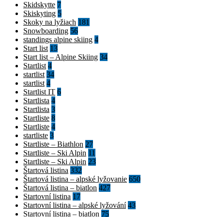
Skidskytte
7
Skiskyting
5
Skoky na lyžiach
181
Snowboarding
56
standings alpine skiing
4
Start list
13
Start list – Alpine Skiing
34
Startlist
4
startlist
34
startlist
4
Startlist IT
6
Startlista
4
Startlista
3
Startliste
8
Startliste
4
startliste
3
Startliste – Biathlon
27
Startliste – Ski Alpin
11
Startliste – Ski Alpin
23
Štartová listina
332
Štartová listina – alpské lyžovanie
650
Štartová listina – biatlon
427
Startovní listina
17
Startovní listina – alpské lyžování
43
Startovní listina – biatlon
75