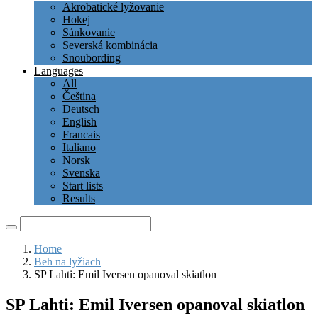
Akrobatické lyžovanie
Hokej
Sánkovanie
Severská kombinácia
Snoubording
Languages
All
Čeština
Deutsch
English
Francais
Italiano
Norsk
Svenska
Start lists
Results
Home
Beh na lyžiach
SP Lahti: Emil Iversen opanoval skiatlon
SP Lahti: Emil Iversen opanoval skiatlon