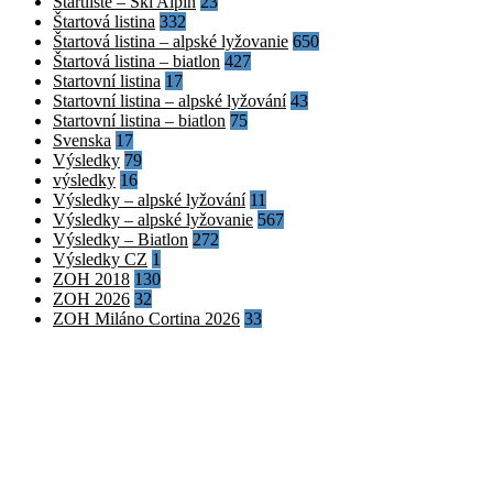
Startliste – Ski Alpin
23
Štartová listina
332
Štartová listina – alpské lyžovanie
650
Štartová listina – biatlon
427
Startovní listina
17
Startovní listina – alpské lyžování
43
Startovní listina – biatlon
75
Svenska
17
Výsledky
79
výsledky
16
Výsledky – alpské lyžování
11
Výsledky – alpské lyžovanie
567
Výsledky – Biatlon
272
Výsledky CZ
1
ZOH 2018
130
ZOH 2026
32
ZOH Miláno Cortina 2026
33