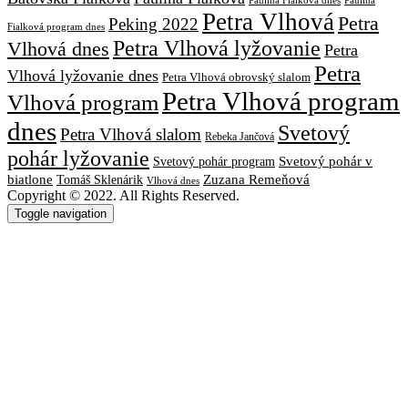
Paulína
Paulína Fialková dnes
Petra Vlhová
Petra
Peking 2022
Fialková program dnes
Petra Vlhová lyžovanie
Vlhová dnes
Petra
Petra
Vlhová lyžovanie dnes
Petra Vlhová obrovský slalom
Petra Vlhová program
Vlhová program
dnes
Svetový
Petra Vlhová slalom
Rebeka Jančová
pohár lyžovanie
Svetový pohár v
Svetový pohár program
biatlone
Tomáš Sklenárik
Zuzana Remeňová
Vlhová dnes
Copyright © 2022. All Rights Reserved.
Toggle navigation