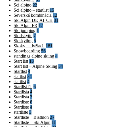
Sci alpino
22
Sci alpino – startlist
15
Severská kombinácia
12
Ski Alpin DE-AT-CH
31
Ski Alpin FR
17
Ski jumping
1
Skidskytte
7
Skiskyting
5
Skoky na lyžiach
181
Snowboarding
56
standings alpine skiing
4
Start list
13
Start list – Alpine Skiing
34
Startlist
4
startlist
34
startlist
4
Startlist IT
6
Startlista
4
Startlista
3
Startliste
8
Startliste
4
startliste
3
Startliste – Biathlon
27
Startliste – Ski Alpin
11