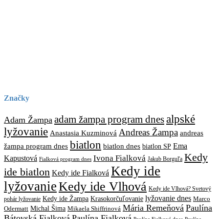
Značky
alpské
adam žampa program dnes
Adam Žampa
lyžovanie
Andreas Žampa
Anastasia Kuzminová
andreas
biatlon
biatlon dnes
Ema
žampa program dnes
biatlon SP
Kedy
Ivona Fialková
Kapustová
Jakub Borguľa
Fialková program dnes
Kedy ide
ide biatlon
Kedy ide Fialková
lyžovanie
Kedy ide Vlhová
Kedy ide Vlhová? Svetový
lyžovanie dnes
Kedy ide Žampa
Krasokorčuľovanie
Marco
pohár lyžovanie
Mária Remeňová
Paulína
Michal Šima
Mikaela Shiffrinová
Odermatt
Bátovská Fialková
Paulína Fialková