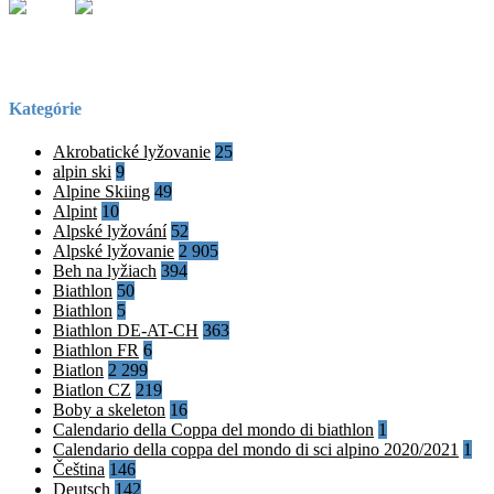
Kategórie
Akrobatické lyžovanie
25
alpin ski
9
Alpine Skiing
49
Alpint
10
Alpské lyžování
52
Alpské lyžovanie
2 905
Beh na lyžiach
394
Biathlon
50
Biathlon
5
Biathlon DE-AT-CH
363
Biathlon FR
6
Biatlon
2 299
Biatlon CZ
219
Boby a skeleton
16
Calendario della Coppa del mondo di biathlon
1
Calendario della coppa del mondo di sci alpino 2020/2021
1
Čeština
146
Deutsch
142