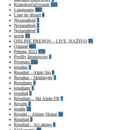
Krasokorčuľovanie
112
Languages
367
Liste de départ
4
Nezaradené
3
Nezaradené
3
Nezaradené
2
norsk
15
ONLINE PRENOS – LIVE, NAŽIVO
73
Ostatné
605
Peking 2022
175
Profily športovcov
1
Program
224
resultas
1
Resultat – Alpin Ski
8
Resultat – Skidskytte
3
Resultater
5
resultater
1
resultati
1
Résultats – Ski Alpin FR
7
Results
2
results
11
Results – Alpine Skiing
10
Risultati
2
Risultati – Sci alpino
6
Sánkovanie
59