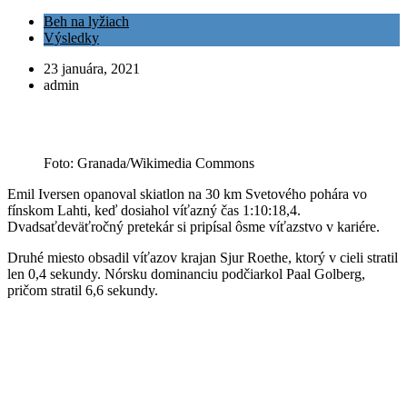
Beh na lyžiach
Výsledky
23 januára, 2021
admin
Foto: Granada/Wikimedia Commons
Emil Iversen opanoval skiatlon na 30 km Svetového pohára vo
fínskom Lahti, keď dosiahol víťazný čas 1:10:18,4.
Dvadsaťdeväťročný pretekár si pripísal ôsme víťazstvo v kariére.
Druhé miesto obsadil víťazov krajan Sjur Roethe, ktorý v cieli stratil
len 0,4 sekundy. Nórsku dominanciu podčiarkol Paal Golberg,
pričom stratil 6,6 sekundy.