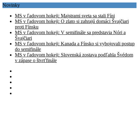
Novinky
MS v ľadovom hokeji: Majstrami sveta sa stali Fíni
MS v ľadovom hokeji: O zlato si zahrajú domáci Švajčiari
proti Fínsku
MS v ľadovom hokeji: V semifinále sa predstavia Nóri a
Švajčiari
MS v ľadovom hokeji: Kanada a Fínsko si vybojovali postup
do semifinále
MS v ľadovom hokeji: Slovenská zostava podľahla Švédom
v zápase o štvrťfinále