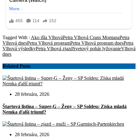
Tagged With :
Ako išla Vlhová
Petra Vlhová Crans Montana
Petra
Vlhová dnes
Petra Vlhová program
Petra Vlhová program dnes
Petra
Vlhová výsledky
Petra Vlhová zjazd
Svetový pohár lyžovanie
Vlhová
dnes
Related Posts
28 februára, 2026
Štartová listina – Super-G – Ženy – SP Soldeu: Získa mladá
Nemka ďalší triumf?
28 februára, 2026