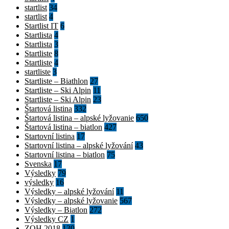
startlist
34
startlist
4
Startlist IT
6
Startlista
4
Startlista
3
Startliste
8
Startliste
4
startliste
3
Startliste – Biathlon
27
Startliste – Ski Alpin
11
Startliste – Ski Alpin
23
Štartová listina
332
Štartová listina – alpské lyžovanie
650
Štartová listina – biatlon
427
Startovní listina
17
Startovní listina – alpské lyžování
43
Startovní listina – biatlon
75
Svenska
17
Výsledky
79
výsledky
16
Výsledky – alpské lyžování
11
Výsledky – alpské lyžovanie
567
Výsledky – Biatlon
272
Výsledky CZ
1
ZOH 2018
130