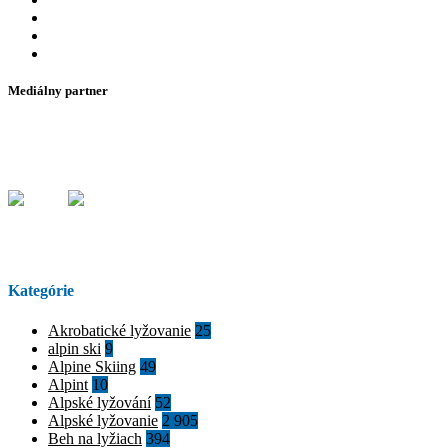
Mediálny partner
Kategórie
Akrobatické lyžovanie
25
alpin ski
9
Alpine Skiing
49
Alpint
10
Alpské lyžování
52
Alpské lyžovanie
2 905
Beh na lyžiach
394