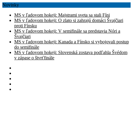
Novinky
MS v ľadovom hokeji: Majstrami sveta sa stali Fíni
MS v ľadovom hokeji: O zlato si zahrajú domáci Švajčiari
proti Fínsku
MS v ľadovom hokeji: V semifinále sa predstavia Nóri a
Švajčiari
MS v ľadovom hokeji: Kanada a Fínsko si vybojovali postup
do semifinále
MS v ľadovom hokeji: Slovenská zostava podľahla Švédom
v zápase o štvrťfinále