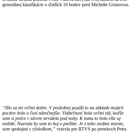
generálnej klasifikácie o ďalších 10 bodov pred Michelle Gisinovou.
“Išlo sa mi veľmi dobre. V poslednej pasáži to na základe mojich
pocitov bolo o čosi náročnejšie. Viditeľnosť bola veľmi zlá, keďže
som si práve v závere nevidela pod nohy. K tomu to bolo ešte aj
rozbité. Nazvala by som to boj o prežitie. Je z toho siedme miesto,
som spokojná s výsledkom,”
vravela pre RTVS po pretekoch Petra