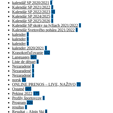
kalendář SP 2020/2021
1
Kalendár SP 2021/2022
2
Kalendár SP 2022/2023
11
Kalendár SP 2024/2025
1
Kalendár SP 2025/2026
1
Kalendár SP skoky na lyžiach 2021/2022
1
Kalendár Svetového pohára 2021/2022
1
kalender
1
kalender
1
kalender
1
kalender 2020/2021
1
Krasokorčuľovanie
112
Languages
367
Liste de départ
4
Nezaradené
3
Nezaradené
3
Nezaradené
2
norsk
15
ONLINE PRENOS – LIVE, NAŽIVO
73
Ostatné
605
Peking 2022
175
Profily športovcov
1
Program
224
resultas
1
Resultat – Alpin Ski
8