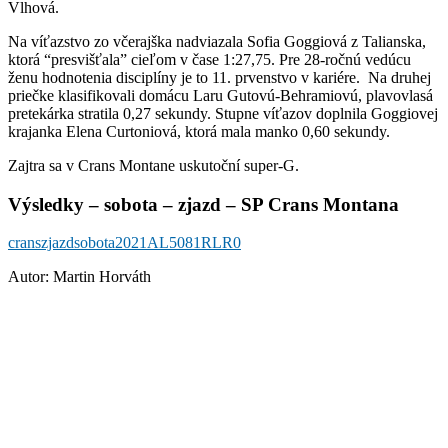
Vlhová.
Na víťazstvo zo včerajška nadviazala Sofia Goggiová z Talianska,
ktorá “presvišťala” cieľom v čase 1:27,75. Pre 28-ročnú vedúcu
ženu hodnotenia disciplíny je to 11. prvenstvo v kariére. Na druhej
priečke klasifikovali domácu Laru Gutovú-Behramiovú, plavovlasá
pretekárka stratila 0,27 sekundy. Stupne víťazov doplnila Goggiovej
krajanka Elena Curtoniová, ktorá mala manko 0,60 sekundy.
Zajtra sa v Crans Montane uskutoční super-G.
Výsledky – sobota – zjazd – SP Crans Montana
cranszjazdsobota2021AL5081RLR0
Autor: Martin Horváth