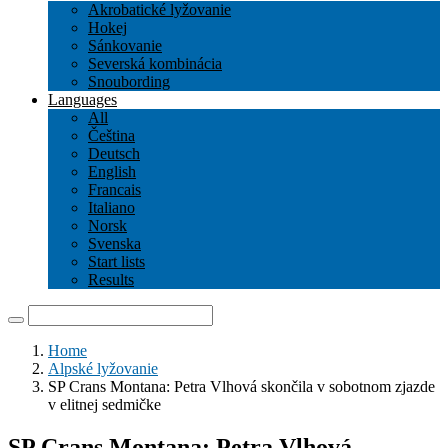
Akrobatické lyžovanie
Hokej
Sánkovanie
Severská kombinácia
Snoubording
Languages
All
Čeština
Deutsch
English
Francais
Italiano
Norsk
Svenska
Start lists
Results
Home
Alpské lyžovanie
SP Crans Montana: Petra Vlhová skončila v sobotnom zjazde
v elitnej sedmičke
SP Crans Montana: Petra Vlhová