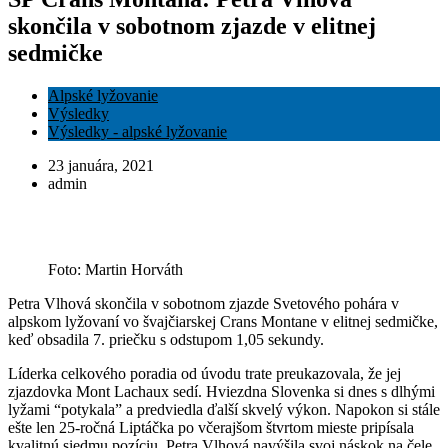
skončila v sobotnom zjazde v elitnej
sedmičke
Alpské lyžovanie
Výsledky
Výsledky - alpské lyžovanie
23 januára, 2021
admin
Foto: Martin Horváth
Petra Vlhová skončila v sobotnom zjazde Svetového pohára v
alpskom lyžovaní vo švajčiarskej Crans Montane v elitnej sedmičke,
keď obsadila 7. priečku s odstupom 1,05 sekundy.
Líderka celkového poradia od úvodu trate preukazovala, že jej
zjazdovka Mont Lachaux sedí. Hviezdna Slovenka si dnes s dlhými
lyžami “potykala” a predviedla ďalší skvelý výkon. Napokon si stále
ešte len 25-ročná Liptáčka po včerajšom štvrtom mieste pripísala
kvalitnú siedmu pozíciu. Petra Vlhová navýšila svoj náskok na čele