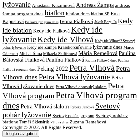
lyžovanie
Andreas Žampa
Anastasia Kuzminová
andreas
biatlon
biatlon dnes
Ema
žampa program dnes
biatlon SP
Kedy
Ivona Fialková
Kapustová
Jakub Borguľa
Fialková program dnes
Kedy ide
ide biatlon
Kedy ide Fialková
lyžovanie
Kedy ide Vlhová
Kedy ide Vlhová? Svetový
lyžovanie dnes
Kedy ide Žampa
Krasokorčuľovanie
Marco
pohár lyžovanie
Mária Remeňová
Paulína
Michal Šima
Mikaela Shiffrinová
Odermatt
Bátovská Fialková
Paulína Fialková
Paulína
Paulína Fialková dnes
Petra Vlhová
Petra
Peking 2022
Fialková program dnes
Petra Vlhová lyžovanie
Vlhová dnes
Petra
Petra
Vlhová lyžovanie dnes
Petra Vlhová obrovský slalom
Petra Vlhová program
Vlhová program
dnes
Svetový
Petra Vlhová slalom
Rebeka Jančová
pohár lyžovanie
Svetový pohár v
Svetový pohár program
biatlone
Tomáš Sklenárik
Zuzana Remeňová
Vlhová dnes
Copyright © 2022. All Rights Reserved.
Toggle navigation