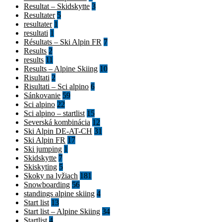
Resultat – Skidskytte
3
Resultater
5
resultater
1
resultati
1
Résultats – Ski Alpin FR
7
Results
2
results
11
Results – Alpine Skiing
10
Risultati
2
Risultati – Sci alpino
6
Sánkovanie
59
Sci alpino
22
Sci alpino – startlist
15
Severská kombinácia
12
Ski Alpin DE-AT-CH
31
Ski Alpin FR
17
Ski jumping
1
Skidskytte
7
Skiskyting
5
Skoky na lyžiach
181
Snowboarding
56
standings alpine skiing
4
Start list
13
Start list – Alpine Skiing
34
Startlist
4