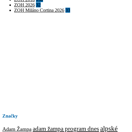
ZOH 2026
32
ZOH Miláno Cortina 2026
33
Značky
alpské
adam žampa program dnes
Adam Žampa