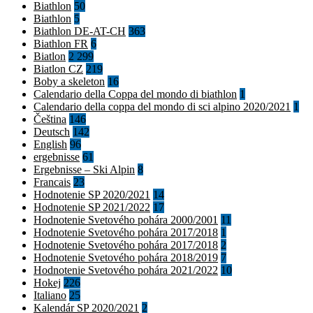
Biathlon
50
Biathlon
5
Biathlon DE-AT-CH
363
Biathlon FR
6
Biatlon
2 299
Biatlon CZ
219
Boby a skeleton
16
Calendario della Coppa del mondo di biathlon
1
Calendario della coppa del mondo di sci alpino 2020/2021
1
Čeština
146
Deutsch
142
English
96
ergebnisse
61
Ergebnisse – Ski Alpin
8
Francais
23
Hodnotenie SP 2020/2021
14
Hodnotenie SP 2021/2022
17
Hodnotenie Svetového pohára 2000/2001
11
Hodnotenie Svetového pohára 2017/2018
1
Hodnotenie Svetového pohára 2017/2018
2
Hodnotenie Svetového pohára 2018/2019
7
Hodnotenie Svetového pohára 2021/2022
10
Hokej
226
Italiano
25
Kalendár SP 2020/2021
2