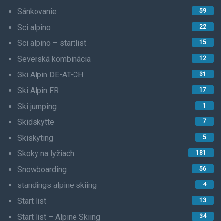
Sánkovanie
59
Sci alpino
22
Sci alpino – startlist
15
Severská kombinácia
12
Ski Alpin DE-AT-CH
31
Ski Alpin FR
17
Ski jumping
1
Skidskytte
7
Skiskyting
5
Skoky na lyžiach
181
Snowboarding
56
standings alpine skiing
4
Start list
13
Start list – Alpine Skiing
34