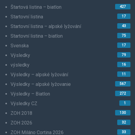
Štartová listina – biatlon
427
Startovní listina
17
Startovní listina – alpské lyžování
43
Startovní listina – biatlon
75
Svenska
17
Výsledky
79
výsledky
16
Výsledky – alpské lyžování
11
Výsledky – alpské lyžovanie
567
Výsledky – Biatlon
272
Výsledky CZ
1
ZOH 2018
130
ZOH 2026
32
ZOH Miláno Cortina 2026
33