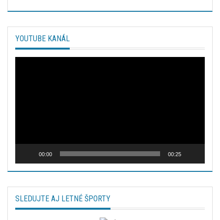
YOUTUBE KANÁL
Video
prehrávač
00:00
00:25
SLEDUJTE AJ LETNÉ ŠPORTY