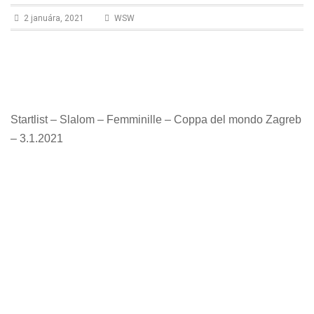
n
2 januára, 2021
WSW
Startlist – Slalom – Femminille – Coppa del mondo Zagreb
– 3.1.2021