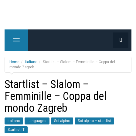
T
o
g
g
Home
Italiano
Startlist – Slalom – Femminille – Coppa del
l
mondo Zagreb
e
Startlist – Slalom –
n
a
Femminille – Coppa del
v
i
mondo Zagreb
g
a
t
Italiano
Languages
Sci alpino
Sci alpino – startlist
i
Startlist IT
o