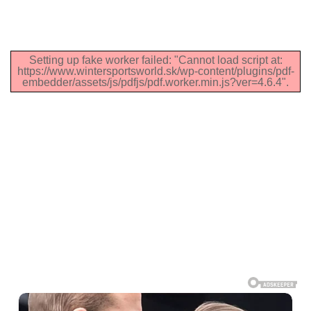
Setting up fake worker failed: "Cannot load script at:
https://www.wintersportsworld.sk/wp-content/plugins/pdf-
embedder/assets/js/pdfjs/pdf.worker.min.js?ver=4.6.4".