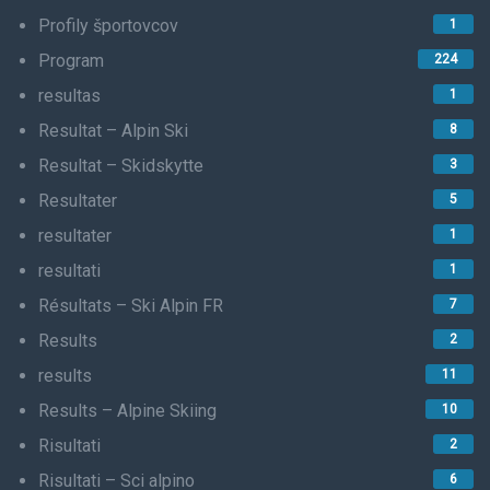
Profily športovcov
1
Program
224
resultas
1
Resultat – Alpin Ski
8
Resultat – Skidskytte
3
Resultater
5
resultater
1
resultati
1
Résultats – Ski Alpin FR
7
Results
2
results
11
Results – Alpine Skiing
10
Risultati
2
Risultati – Sci alpino
6