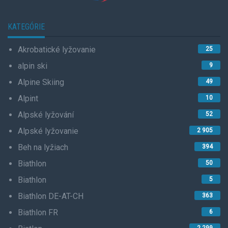
KATEGÓRIE
Akrobatické lyžovanie
25
alpin ski
9
Alpine Skiing
49
Alpint
10
Alpské lyžování
52
Alpské lyžovanie
2 905
Beh na lyžiach
394
Biathlon
50
Biathlon
5
Biathlon DE-AT-CH
363
Biathlon FR
6
2 299