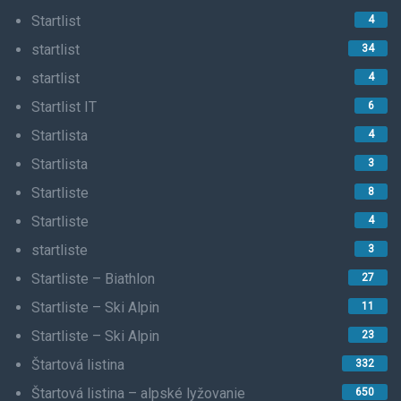
Startlist
4
startlist
34
startlist
4
Startlist IT
6
Startlista
4
Startlista
3
Startliste
8
Startliste
4
startliste
3
Startliste – Biathlon
27
Startliste – Ski Alpin
11
Startliste – Ski Alpin
23
Štartová listina
332
Štartová listina – alpské lyžovanie
650