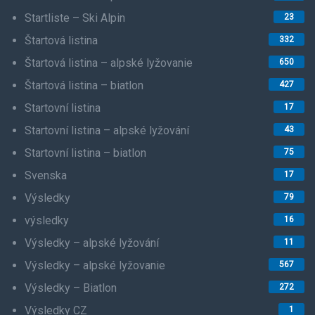
Startliste – Ski Alpin
23
Štartová listina
332
Štartová listina – alpské lyžovanie
650
Štartová listina – biatlon
427
Startovní listina
17
Startovní listina – alpské lyžování
43
Startovní listina – biatlon
75
Svenska
17
Výsledky
79
výsledky
16
Výsledky – alpské lyžování
11
Výsledky – alpské lyžovanie
567
Výsledky – Biatlon
272
Výsledky CZ
1