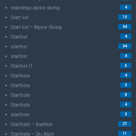
standings alpine skiing
4
Start list
13
Start list – Alpine Skiing
34
Startlist
4
startlist
34
startlist
4
Startlist IT
6
Startlista
4
Startlista
3
Startliste
8
Startliste
4
startliste
3
Startliste – Biathlon
27
Startliste – Ski Alpin
11