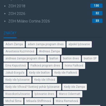
ZOH 2018
130
ZOH 2026
32
ZOH Miláno Cortina 2026
33
ZNAČKY
Adam Žampa
adam žampa program dnes
alpské lyžovanie
Anastasia Kuzminová
Andreas Žampa
andreas žampa program dnes
biatlon
biatlon dnes
biatlon SP
Ema Kapustová
Fialková program dnes
Ivona Fialková
Jakub Borguľa
Kedy ide biatlon
Kedy ide Fialková
Kedy ide lyžovanie
Kedy ide Vlhová
Kedy ide Vlhová? Svetový pohár lyžovanie
Kedy ide Žampa
Krasokorčuľovanie
lyžovanie dnes
Marco Odermatt
Michal Šima
Mikaela Shiffrinová
Mária Remeňová