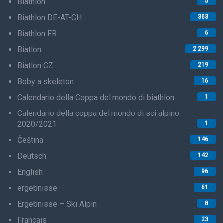
Biathlon
5
Biathlon DE-AT-CH
363
Biathlon FR
6
Biatlon
2 299
Biatlon CZ
219
Boby a skeleton
16
Calendario della Coppa del mondo di biathlon
1
Calendario della coppa del mondo di sci alpino
2020/2021
1
Čeština
146
Deutsch
142
English
96
ergebnisse
61
Ergebnisse – Ski Alpin
8
Francais
23