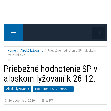
T
o
g
g
Home
Alpské lyžovanie
Priebežné hodnotenie SP v alpskom
l
lyžovaní k 26.12.
e
Priebežné hodnotenie SP v
n
a
alpskom lyžovaní k 26.12.
v
i
g
Alpské lyžovanie
Hodnotenie SP 2020/2021
a
t
26 decembra, 2020
WSW
i
o