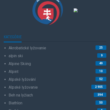
KATEGÓRIE
Akrobatické lyžovanie
25
alpin ski
9
Alpine Skiing
49
Alpint
10
Alpské lyžování
52
Alpské lyžovanie
2 905
Beh na lyžiach
394
Biathlon
50