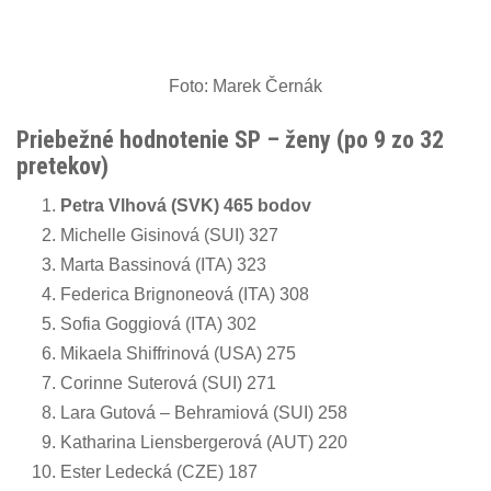
n
Foto: Marek Černák
Priebežné hodnotenie SP – ženy (po 9
zo
32
pretekov)
Petra Vlhová (SVK) 465 bodov
Michelle Gisinová (SUI) 327
Marta Bassinová (ITA) 323
Federica Brignoneová (ITA) 308
Sofia Goggiová (ITA) 302
Mikaela Shiffrinová (USA) 275
Corinne Suterová (SUI) 271
Lara Gutová – Behramiová (SUI) 258
Katharina Liensbergerová (AUT) 220
Ester Ledecká (CZE) 187