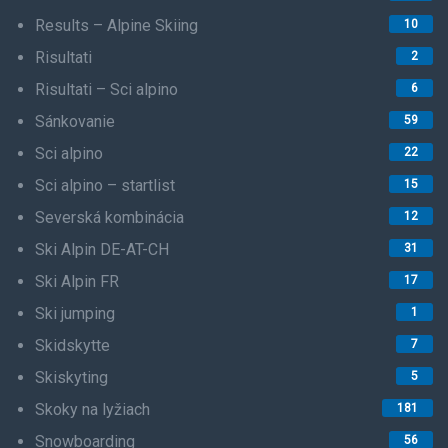
Results – Alpine Skiing
10
Risultati
2
Risultati – Sci alpino
6
Sánkovanie
59
Sci alpino
22
Sci alpino – startlist
15
Severská kombinácia
12
Ski Alpin DE-AT-CH
31
Ski Alpin FR
17
Ski jumping
1
Skidskytte
7
Skiskyting
5
Skoky na lyžiach
181
Snowboarding
56