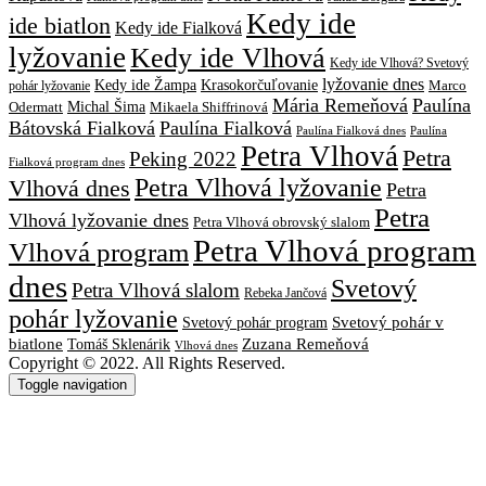
Kedy ide
ide biatlon
Kedy ide Fialková
lyžovanie
Kedy ide Vlhová
Kedy ide Vlhová? Svetový
lyžovanie dnes
Kedy ide Žampa
Krasokorčuľovanie
Marco
pohár lyžovanie
Mária Remeňová
Paulína
Michal Šima
Mikaela Shiffrinová
Odermatt
Bátovská Fialková
Paulína Fialková
Paulína
Paulína Fialková dnes
Petra Vlhová
Petra
Peking 2022
Fialková program dnes
Petra Vlhová lyžovanie
Vlhová dnes
Petra
Petra
Vlhová lyžovanie dnes
Petra Vlhová obrovský slalom
Petra Vlhová program
Vlhová program
dnes
Svetový
Petra Vlhová slalom
Rebeka Jančová
pohár lyžovanie
Svetový pohár v
Svetový pohár program
biatlone
Tomáš Sklenárik
Zuzana Remeňová
Vlhová dnes
Copyright © 2022. All Rights Reserved.
Toggle navigation