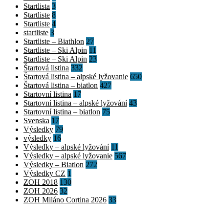
Startlista
3
Startliste
8
Startliste
4
startliste
3
Startliste – Biathlon
27
Startliste – Ski Alpin
11
Startliste – Ski Alpin
23
Štartová listina
332
Štartová listina – alpské lyžovanie
650
Štartová listina – biatlon
427
Startovní listina
17
Startovní listina – alpské lyžování
43
Startovní listina – biatlon
75
Svenska
17
Výsledky
79
výsledky
16
Výsledky – alpské lyžování
11
Výsledky – alpské lyžovanie
567
Výsledky – Biatlon
272
Výsledky CZ
1
ZOH 2018
130
ZOH 2026
32
ZOH Miláno Cortina 2026
33