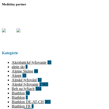
Mediálny partner
Kategórie
Akrobatické lyžovanie
25
alpin ski
9
Alpine Skiing
49
Alpint
10
Alpské lyžování
52
Alpské lyžovanie
2 905
Beh na lyžiach
394
Biathlon
50
Biathlon
5
Biathlon DE-AT-CH
363
Biathlon FR
6