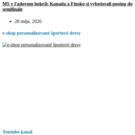
MS v ľadovom hokeji: Kanada a Fínsko si vybojovali postup do
semifinále
28 mája, 2026
e-shop personalizované športové dresy
Youtube kanál