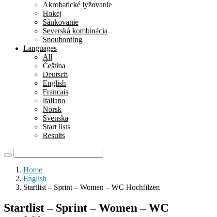
Akrobatické lyžovanie
Hokej
Sánkovanie
Severská kombinácia
Snoubording
Languages
All
Čeština
Deutsch
English
Francais
Italiano
Norsk
Svenska
Start lists
Results
Home
English
Startlist – Sprint – Women – WC Hochfilzen
Startlist – Sprint – Women – WC