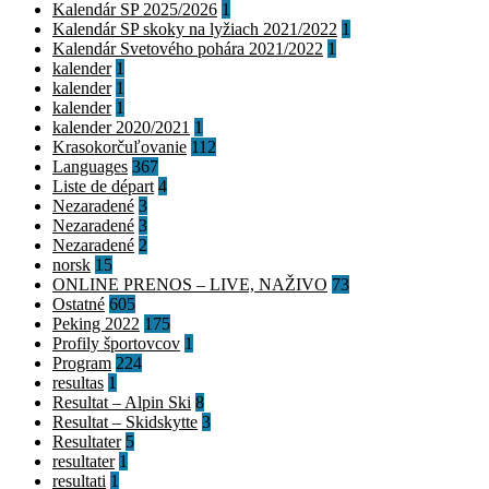
Kalendár SP 2025/2026
1
Kalendár SP skoky na lyžiach 2021/2022
1
Kalendár Svetového pohára 2021/2022
1
kalender
1
kalender
1
kalender
1
kalender 2020/2021
1
Krasokorčuľovanie
112
Languages
367
Liste de départ
4
Nezaradené
3
Nezaradené
3
Nezaradené
2
norsk
15
ONLINE PRENOS – LIVE, NAŽIVO
73
Ostatné
605
Peking 2022
175
Profily športovcov
1
Program
224
resultas
1
Resultat – Alpin Ski
8
Resultat – Skidskytte
3
Resultater
5
resultater
1
resultati
1