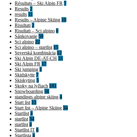
Résultats – Ski Alpin FR
7
Results
2
results
11
Results – Alpine Skiing
10
Risultati
2
Risultati – Sci alpino
6
Sánkovanie
59
Sci alpino
22
Sci alpino – startlist
15
Severská kombinácia
12
Ski Alpin DE-AT-CH
31
Ski Alpin FR
17
Ski jumping
1
Skidskytte
7
Skiskyting
5
Skoky na lyžiach
181
Snowboarding
56
standings alpine skiing
4
Start list
13
Start list – Alpine Skiing
34
Startlist
4
startlist
34
startlist
4
Startlist IT
6
Startlista
4