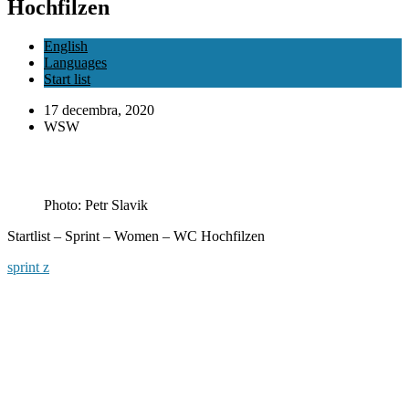
Hochfilzen
English
Languages
Start list
17 decembra, 2020
WSW
Photo: Petr Slavik
Startlist – Sprint – Women – WC Hochfilzen
sprint z