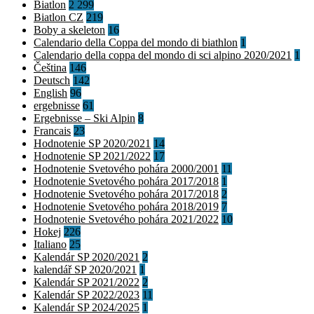
Biatlon
2 299
Biatlon CZ
219
Boby a skeleton
16
Calendario della Coppa del mondo di biathlon
1
Calendario della coppa del mondo di sci alpino 2020/2021
1
Čeština
146
Deutsch
142
English
96
ergebnisse
61
Ergebnisse – Ski Alpin
8
Francais
23
Hodnotenie SP 2020/2021
14
Hodnotenie SP 2021/2022
17
Hodnotenie Svetového pohára 2000/2001
11
Hodnotenie Svetového pohára 2017/2018
1
Hodnotenie Svetového pohára 2017/2018
2
Hodnotenie Svetového pohára 2018/2019
7
Hodnotenie Svetového pohára 2021/2022
10
Hokej
226
Italiano
25
Kalendár SP 2020/2021
2
kalendář SP 2020/2021
1
Kalendár SP 2021/2022
2
Kalendár SP 2022/2023
11
Kalendár SP 2024/2025
1