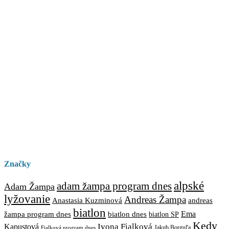
Značky
alpské
adam žampa program dnes
Adam Žampa
lyžovanie
Andreas Žampa
Anastasia Kuzminová
andreas
biatlon
biatlon dnes
Ema
žampa program dnes
biatlon SP
Kedy
Ivona Fialková
Kapustová
Jakub Borguľa
Fialková program dnes