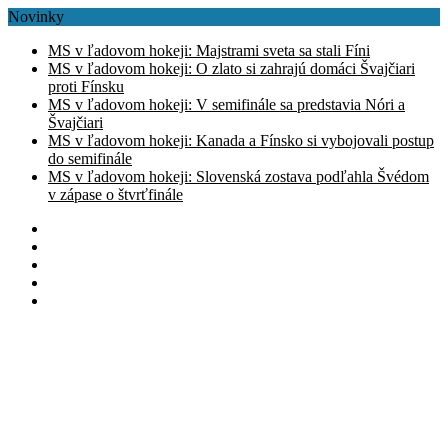
Novinky
MS v ľadovom hokeji: Majstrami sveta sa stali Fíni
MS v ľadovom hokeji: O zlato si zahrajú domáci Švajčiari
proti Fínsku
MS v ľadovom hokeji: V semifinále sa predstavia Nóri a
Švajčiari
MS v ľadovom hokeji: Kanada a Fínsko si vybojovali postup
do semifinále
MS v ľadovom hokeji: Slovenská zostava podľahla Švédom
v zápase o štvrťfinále