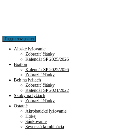
Toggle navigation
Alpské lyžovanie
Zobraziť články
Kalendár SP 2025/2026
Biatlon
Kalendár SP 2025/2026
Zobraziť články
Beh na lyžiach
Zobraziť články
Kalendár SP 2021/2022
Skoky na lyžiach
Zobraziť články
Ostatné
Akrobatické lyžovanie
Hokej
Sánkovanie
Severská kombinácia