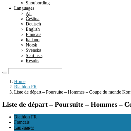
Snoubording
Languages
All
Čeština
Deutsch
English
Francais
Italiano
Norsk
Svenska
Start lists
Results
Home
Biathlon FR
Liste de départ – Poursuite – Hommes – Coupe du monde Kont
Liste de départ – Poursuite – Hommes – C
Biathlon FR
Francais
Languages