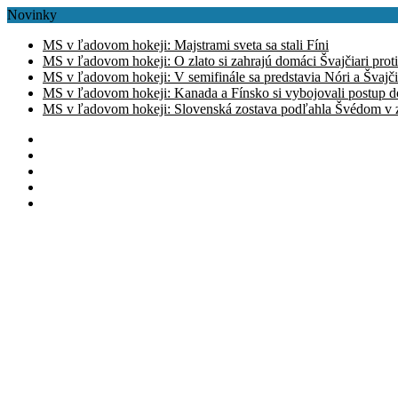
Novinky
MS v ľadovom hokeji: Majstrami sveta sa stali Fíni
MS v ľadovom hokeji: O zlato si zahrajú domáci Švajčiari prot
MS v ľadovom hokeji: V semifinále sa predstavia Nóri a Švajči
MS v ľadovom hokeji: Kanada a Fínsko si vybojovali postup d
MS v ľadovom hokeji: Slovenská zostava podľahla Švédom v zá