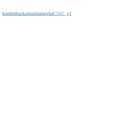
kontistihackamuzistartovkaC51C_v1