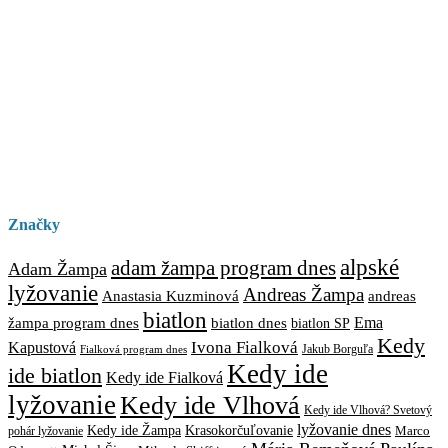
Značky
alpské
adam žampa program dnes
Adam Žampa
lyžovanie
Andreas Žampa
Anastasia Kuzminová
andreas
biatlon
biatlon dnes
Ema
žampa program dnes
biatlon SP
Kedy
Ivona Fialková
Kapustová
Jakub Borguľa
Fialková program dnes
Kedy ide
ide biatlon
Kedy ide Fialková
lyžovanie
Kedy ide Vlhová
Kedy ide Vlhová? Svetový
lyžovanie dnes
Kedy ide Žampa
Krasokorčuľovanie
Marco
pohár lyžovanie