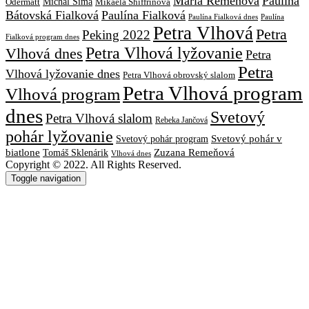
Mária Remeňová
Paulína
Michal Šima
Mikaela Shiffrinová
Odermatt
Bátovská Fialková
Paulína Fialková
Paulína
Paulína Fialková dnes
Petra Vlhová
Petra
Peking 2022
Fialková program dnes
Petra Vlhová lyžovanie
Vlhová dnes
Petra
Petra
Vlhová lyžovanie dnes
Petra Vlhová obrovský slalom
Petra Vlhová program
Vlhová program
dnes
Svetový
Petra Vlhová slalom
Rebeka Jančová
pohár lyžovanie
Svetový pohár v
Svetový pohár program
biatlone
Tomáš Sklenárik
Zuzana Remeňová
Vlhová dnes
Copyright © 2022. All Rights Reserved.
Toggle navigation