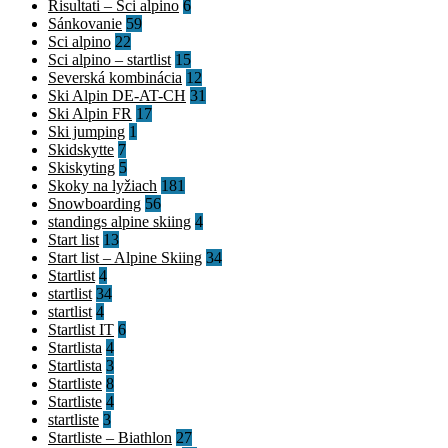
Risultati – Sci alpino
6
Sánkovanie
59
Sci alpino
22
Sci alpino – startlist
15
Severská kombinácia
12
Ski Alpin DE-AT-CH
31
Ski Alpin FR
17
Ski jumping
1
Skidskytte
7
Skiskyting
5
Skoky na lyžiach
181
Snowboarding
56
standings alpine skiing
4
Start list
13
Start list – Alpine Skiing
34
Startlist
4
startlist
34
startlist
4
Startlist IT
6
Startlista
4
Startlista
3
Startliste
8
Startliste
4
startliste
3
Startliste – Biathlon
27