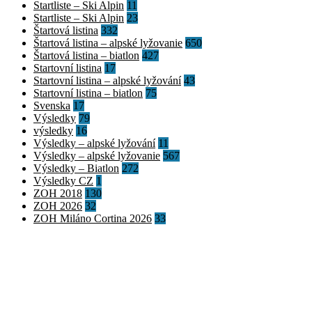
Startliste – Ski Alpin
11
Startliste – Ski Alpin
23
Štartová listina
332
Štartová listina – alpské lyžovanie
650
Štartová listina – biatlon
427
Startovní listina
17
Startovní listina – alpské lyžování
43
Startovní listina – biatlon
75
Svenska
17
Výsledky
79
výsledky
16
Výsledky – alpské lyžování
11
Výsledky – alpské lyžovanie
567
Výsledky – Biatlon
272
Výsledky CZ
1
ZOH 2018
130
ZOH 2026
32
ZOH Miláno Cortina 2026
33