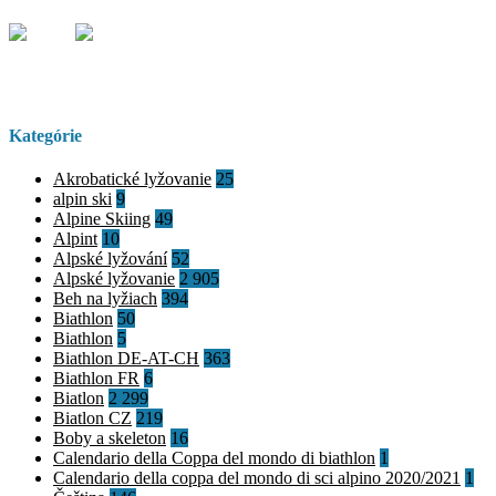
Kategórie
Akrobatické lyžovanie
25
alpin ski
9
Alpine Skiing
49
Alpint
10
Alpské lyžování
52
Alpské lyžovanie
2 905
Beh na lyžiach
394
Biathlon
50
Biathlon
5
Biathlon DE-AT-CH
363
Biathlon FR
6
Biatlon
2 299
Biatlon CZ
219
Boby a skeleton
16
Calendario della Coppa del mondo di biathlon
1
Calendario della coppa del mondo di sci alpino 2020/2021
1