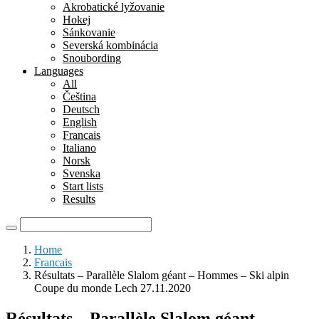
Akrobatické lyžovanie
Hokej
Sánkovanie
Severská kombinácia
Snoubording
Languages
All
Čeština
Deutsch
English
Francais
Italiano
Norsk
Svenska
Start lists
Results
Home
Francais
Résultats – Parallèle Slalom géant – Hommes – Ski alpin
Coupe du monde Lech 27.11.2020
Résultats – Parallèle Slalom géant –