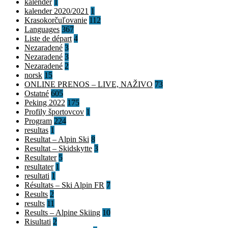
kalender
1
kalender 2020/2021
1
Krasokorčuľovanie
112
Languages
367
Liste de départ
4
Nezaradené
3
Nezaradené
3
Nezaradené
2
norsk
15
ONLINE PRENOS – LIVE, NAŽIVO
73
Ostatné
605
Peking 2022
175
Profily športovcov
1
Program
224
resultas
1
Resultat – Alpin Ski
8
Resultat – Skidskytte
3
Resultater
5
resultater
1
resultati
1
Résultats – Ski Alpin FR
7
Results
2
results
11
Results – Alpine Skiing
10
Risultati
2