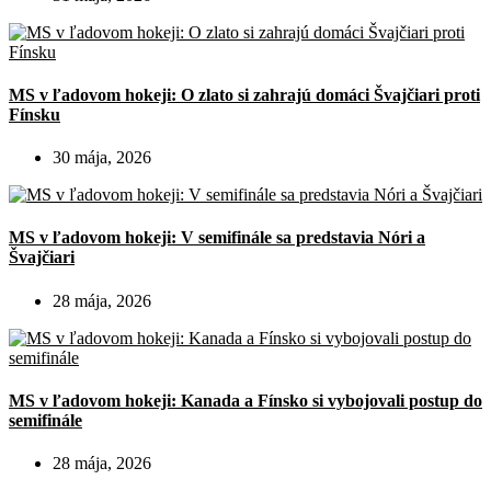
MS v ľadovom hokeji: O zlato si zahrajú domáci Švajčiari proti
Fínsku
30 mája, 2026
MS v ľadovom hokeji: V semifinále sa predstavia Nóri a
Švajčiari
28 mája, 2026
MS v ľadovom hokeji: Kanada a Fínsko si vybojovali postup do
semifinále
28 mája, 2026