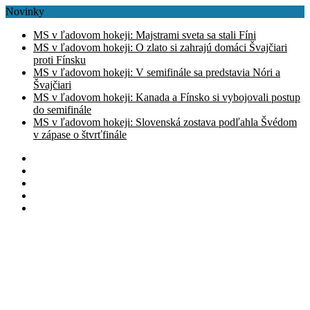
Novinky
MS v ľadovom hokeji: Majstrami sveta sa stali Fíni
MS v ľadovom hokeji: O zlato si zahrajú domáci Švajčiari
proti Fínsku
MS v ľadovom hokeji: V semifinále sa predstavia Nóri a
Švajčiari
MS v ľadovom hokeji: Kanada a Fínsko si vybojovali postup
do semifinále
MS v ľadovom hokeji: Slovenská zostava podľahla Švédom
v zápase o štvrťfinále