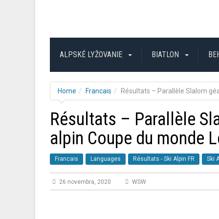
ALPSKÉ LYŽOVANIE
BIATLON
BE
Home
Francais
Résultats – Parallèle Slalom g
Résultats – Parallèle S
alpin Coupe du monde L
Francais
Languages
Résultats - Ski Alpin FR
Ski 
26 novembra, 2020
WSW