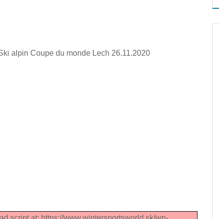
 Ski alpin Coupe du monde Lech 26.11.2020
ad script at: https://www.wintersportsworld.sk/wp-