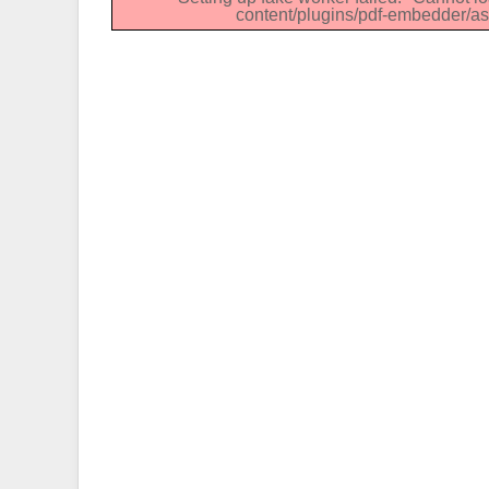
content/plugins/pdf-embedder/ass