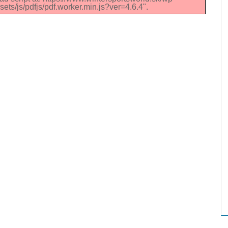
ets/js/pdfjs/pdf.worker.min.js?ver=4.6.4".