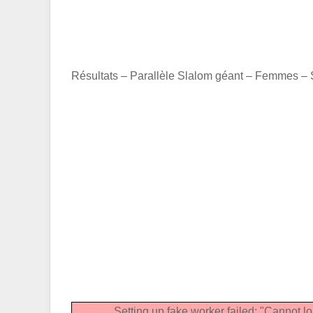
Résultats – Parallèle Slalom géant – Femmes –
Setting up fake worker failed: "Cannot lo