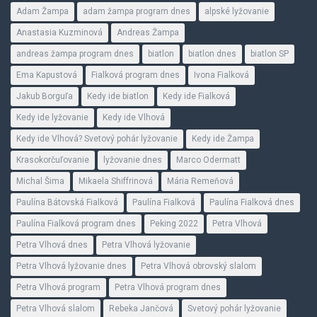
Adam Žampa
adam žampa program dnes
alpské lyžovanie
Anastasia Kuzminová
Andreas Žampa
andreas žampa program dnes
biatlon
biatlon dnes
biatlon SP
Ema Kapustová
Fialková program dnes
Ivona Fialková
Jakub Borguľa
Kedy ide biatlon
Kedy ide Fialková
Kedy ide lyžovanie
Kedy ide Vlhová
Kedy ide Vlhová? Svetový pohár lyžovanie
Kedy ide Žampa
Krasokorčuľovanie
lyžovanie dnes
Marco Odermatt
Michal Šima
Mikaela Shiffrinová
Mária Remeňová
Paulína Bátovská Fialková
Paulína Fialková
Paulína Fialková dnes
Paulína Fialková program dnes
Peking 2022
Petra Vlhová
Petra Vlhová dnes
Petra Vlhová lyžovanie
Petra Vlhová lyžovanie dnes
Petra Vlhová obrovský slalom
Petra Vlhová program
Petra Vlhová program dnes
Petra Vlhová slalom
Rebeka Jančová
Svetový pohár lyžovanie