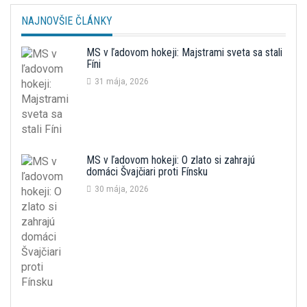
NAJNOVŠIE ČLÁNKY
MS v ľadovom hokeji: Majstrami sveta sa stali
Fíni
31 mája, 2026
MS v ľadovom hokeji: O zlato si zahrajú
domáci Švajčiari proti Fínsku
30 mája, 2026