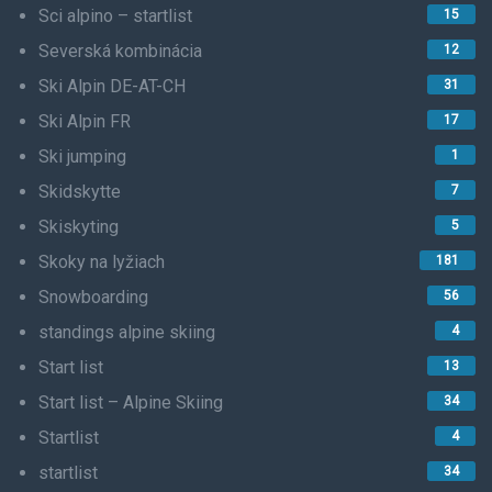
Sci alpino – startlist
15
Severská kombinácia
12
Ski Alpin DE-AT-CH
31
Ski Alpin FR
17
Ski jumping
1
Skidskytte
7
Skiskyting
5
Skoky na lyžiach
181
Snowboarding
56
standings alpine skiing
4
Start list
13
Start list – Alpine Skiing
34
Startlist
4
startlist
34