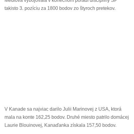
Medlová vybojovala v konečnom poradí disciplíny SP
takisto 3. pozíciu za 1800 bodov zo štyroch pretekov.
V Kanade sa najviac darilo Julii Marinovej z USA, ktorá
mala na konte 162,25 bodov. Druhé miesto patrilo domácej
Laurie Blouinovej, Kanaďanka získala 157,50 bodov.