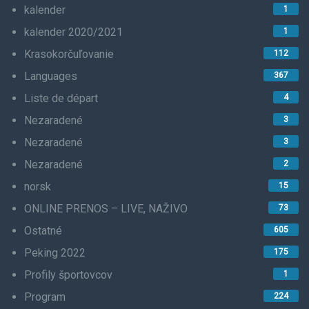
kalender
1
kalender 2020/2021
1
Krasokorčuľovanie
112
Languages
367
Liste de départ
4
Nezaradené
3
Nezaradené
3
Nezaradené
2
norsk
15
ONLINE PRENOS – LIVE, NAŽIVO
73
Ostatné
605
Peking 2022
175
Profily športovcov
1
Program
224