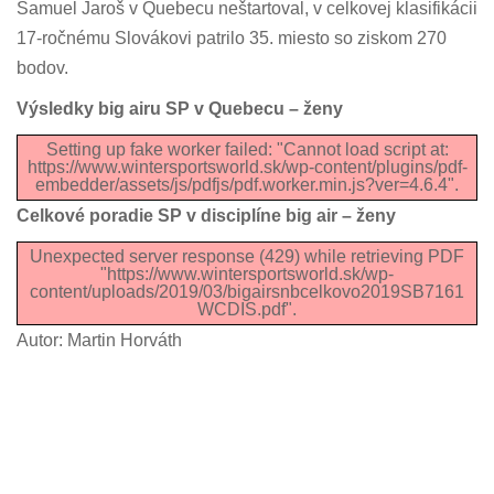
Samuel Jaroš v Quebecu neštartoval, v celkovej klasifikácii
17-ročnému Slovákovi patrilo 35. miesto so ziskom 270
bodov.
Výsledky big airu SP v Quebecu – ženy
Setting up fake worker failed: "Cannot load script at:
https://www.wintersportsworld.sk/wp-content/plugins/pdf-
embedder/assets/js/pdfjs/pdf.worker.min.js?ver=4.6.4".
Celkové poradie SP v disciplíne big air – ženy
Unexpected server response (429) while retrieving PDF
"https://www.wintersportsworld.sk/wp-
content/uploads/2019/03/bigairsnbcelkovo2019SB7161
WCDIS.pdf".
Autor: Martin Horváth