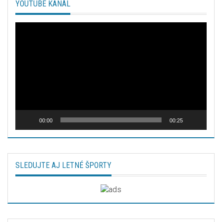
YOUTUBE KANÁL
Video
prehrávač
00:00
00:25
SLEDUJTE AJ LETNÉ ŠPORTY