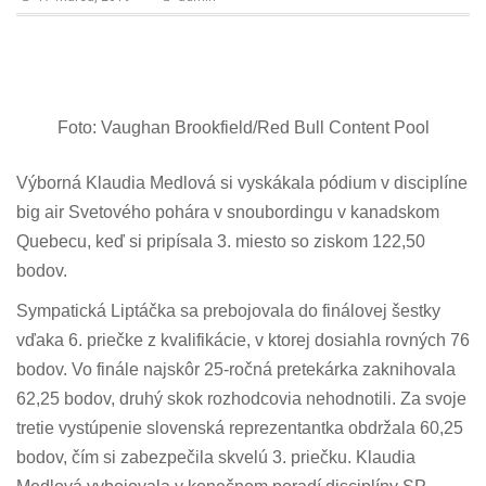
n
Foto: Vaughan Brookfield/Red Bull Content Pool
Výborná Klaudia Medlová si vyskákala pódium v disciplíne
big air Svetového pohára v snoubordingu v kanadskom
Quebecu, keď si pripísala 3. miesto so ziskom 122,50
bodov.
Sympatická Liptáčka sa prebojovala do finálovej šestky
vďaka 6. priečke z kvalifikácie, v ktorej dosiahla rovných 76
bodov. Vo finále najskôr 25-ročná pretekárka zaknihovala
62,25 bodov, druhý skok rozhodcovia nehodnotili. Za svoje
tretie vystúpenie slovenská reprezentantka obdržala 60,25
bodov, čím si zabezpečila skvelú 3. priečku. Klaudia