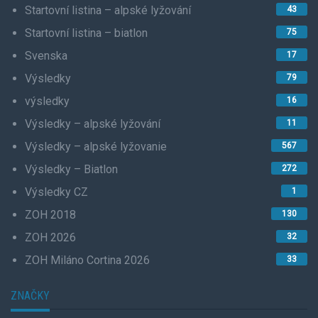
Startovní listina – alpské lyžování
43
Startovní listina – biatlon
75
Svenska
17
Výsledky
79
výsledky
16
Výsledky – alpské lyžování
11
Výsledky – alpské lyžovanie
567
Výsledky – Biatlon
272
Výsledky CZ
1
ZOH 2018
130
ZOH 2026
32
ZOH Miláno Cortina 2026
33
ZNAČKY