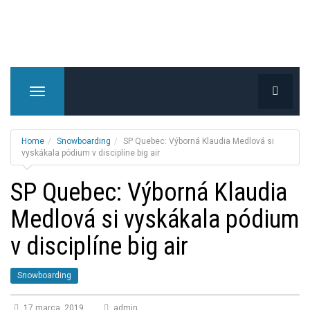
T
o
g
g
Home
Snowboarding
SP Quebec: Výborná Klaudia Medlová si
l
vyskákala pódium v disciplíne big air
e
SP Quebec: Výborná Klaudia
n
a
Medlová si vyskákala pódium
v
i
v disciplíne big air
g
a
t
Snowboarding
i
o
17 marca, 2019
admin