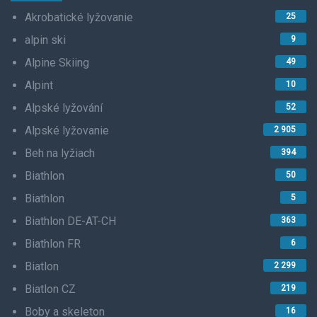
Akrobatické lyžovanie
25
alpin ski
9
Alpine Skiing
49
Alpint
10
Alpské lyžování
52
Alpské lyžovanie
2 905
Beh na lyžiach
394
Biathlon
50
Biathlon
5
Biathlon DE-AT-CH
363
Biathlon FR
6
Biatlon
2 299
Biatlon CZ
219
Boby a skeleton
16