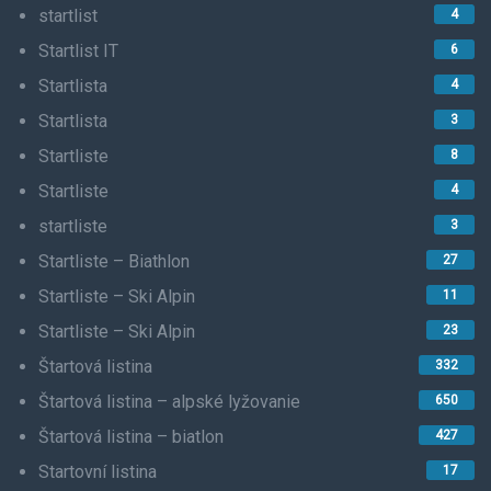
startlist
4
Startlist IT
6
Startlista
4
Startlista
3
Startliste
8
Startliste
4
startliste
3
Startliste – Biathlon
27
Startliste – Ski Alpin
11
Startliste – Ski Alpin
23
Štartová listina
332
Štartová listina – alpské lyžovanie
650
Štartová listina – biatlon
427
Startovní listina
17