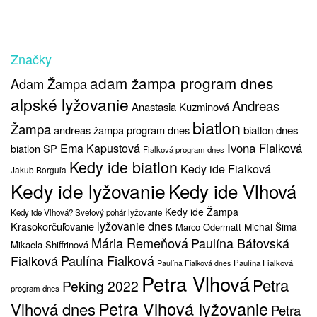
Značky
adam žampa program dnes
Adam Žampa
alpské lyžovanie
Andreas
Anastasia Kuzminová
biatlon
Žampa
biatlon dnes
andreas žampa program dnes
Ivona Fialková
Ema Kapustová
biatlon SP
Fialková program dnes
Kedy ide biatlon
Kedy ide Fialková
Jakub Borguľa
Kedy ide lyžovanie
Kedy ide Vlhová
Kedy ide Žampa
Kedy ide Vlhová? Svetový pohár lyžovanie
lyžovanie dnes
Krasokorčuľovanie
Michal Šima
Marco Odermatt
Mária Remeňová
Paulína Bátovská
Mikaela Shiffrinová
Fialková
Paulína Fialková
Paulína Fialková
Paulína Fialková dnes
Petra Vlhová
Petra
Peking 2022
program dnes
Petra Vlhová lyžovanie
Vlhová dnes
Petra