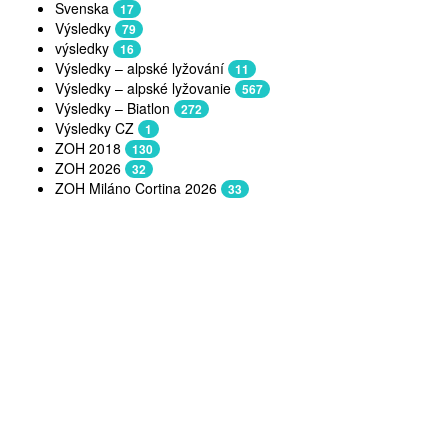
Svenska
17
Výsledky
79
výsledky
16
Výsledky – alpské lyžování
11
Výsledky – alpské lyžovanie
567
Výsledky – Biatlon
272
Výsledky CZ
1
ZOH 2018
130
ZOH 2026
32
ZOH Miláno Cortina 2026
33