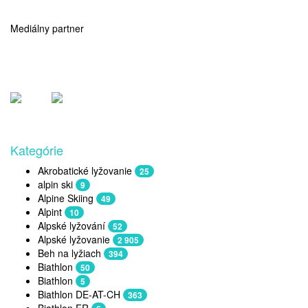
Mediálny partner
Kategórie
Akrobatické lyžovanie
25
alpin ski
9
Alpine Skiing
49
Alpint
10
Alpské lyžování
52
Alpské lyžovanie
2 905
Beh na lyžiach
394
Biathlon
50
Biathlon
5
Biathlon DE-AT-CH
363