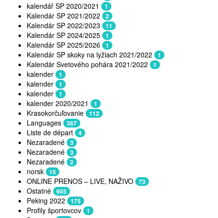
kalendář SP 2020/2021
1
Kalendár SP 2021/2022
2
Kalendár SP 2022/2023
11
Kalendár SP 2024/2025
1
Kalendár SP 2025/2026
1
Kalendár SP skoky na lyžiach 2021/2022
1
Kalendár Svetového pohára 2021/2022
1
kalender
1
kalender
1
kalender
1
kalender 2020/2021
1
Krasokorčuľovanie
112
Languages
367
Liste de départ
4
Nezaradené
3
Nezaradené
3
Nezaradené
2
norsk
15
ONLINE PRENOS – LIVE, NAŽIVO
73
Ostatné
605
Peking 2022
175
Profily športovcov
1