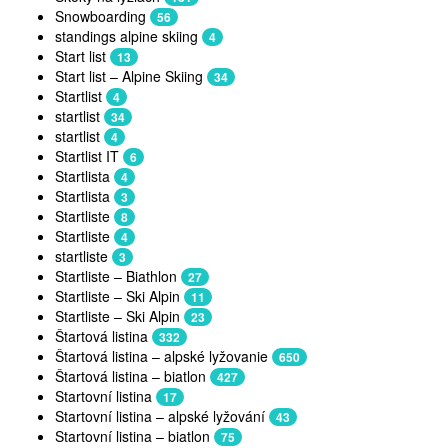
Snowboarding
56
standings alpine skiing
4
Start list
13
Start list – Alpine Skiing
34
Startlist
4
startlist
34
startlist
4
Startlist IT
6
Startlista
4
Startlista
3
Startliste
8
Startliste
4
startliste
3
Startliste – Biathlon
27
Startliste – Ski Alpin
11
Startliste – Ski Alpin
23
Štartová listina
332
Štartová listina – alpské lyžovanie
650
Štartová listina – biatlon
427
Startovní listina
17
Startovní listina – alpské lyžování
43
Startovní listina – biatlon
75