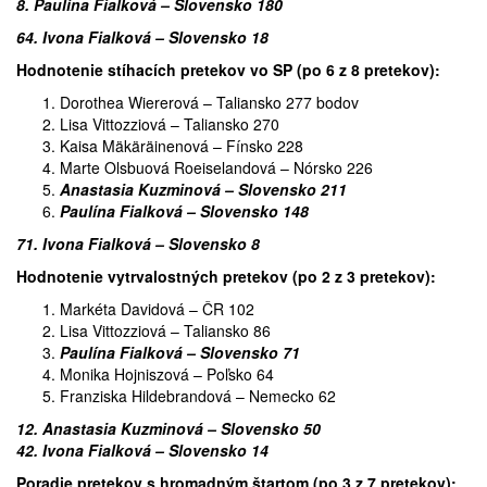
8. Paulína Fialková – Slovensko 180
64. Ivona Fialková – Slovensko 18
Hodnotenie stíhacích pretekov vo SP (po 6 z 8 pretekov):
Dorothea Wiererová – Taliansko 277 bodov
Lisa Vittozziová – Taliansko 270
Kaisa Mäkäräinenová – Fínsko 228
Marte Olsbuová Roeiselandová – Nórsko 226
Anastasia Kuzminová – Slovensko 211
Paulína Fialková – Slovensko 148
71. Ivona Fialková – Slovensko 8
Hodnotenie vytrvalostných pretekov (po 2 z 3 pretekov):
Markéta Davidová – ČR 102
Lisa Vittozziová – Taliansko 86
Paulína Fialková – Slovensko 71
Monika Hojniszová – Poľsko 64
Franziska Hildebrandová – Nemecko 62
12. Anastasia Kuzminová – Slovensko 50
42. Ivona Fialková – Slovensko 14
Poradie pretekov s hromadným štartom (po 3 z 7 pretekov):