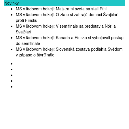
Novinky
MS v ľadovom hokeji: Majstrami sveta sa stali Fíni
MS v ľadovom hokeji: O zlato si zahrajú domáci Švajčiari
proti Fínsku
MS v ľadovom hokeji: V semifinále sa predstavia Nóri a
Švajčiari
MS v ľadovom hokeji: Kanada a Fínsko si vybojovali postup
do semifinále
MS v ľadovom hokeji: Slovenská zostava podľahla Švédom
v zápase o štvrťfinále