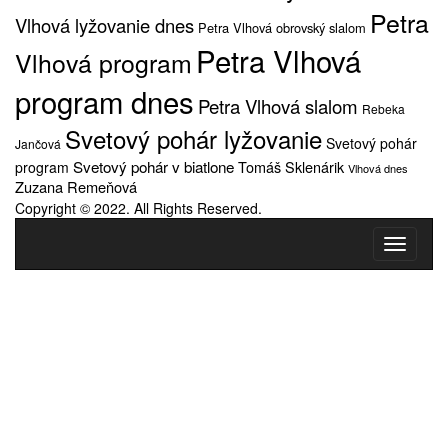
Petra
Vlhová lyžovanie dnes
Petra Vlhová obrovský slalom
Petra Vlhová
Vlhová program
program dnes
Petra Vlhová slalom
Rebeka
Svetový pohár lyžovanie
Svetový pohár
Jančová
Svetový pohár v biatlone
Tomáš Sklenárik
program
Vlhová dnes
Zuzana Remeňová
Copyright © 2022. All Rights Reserved.
Toggle
navigati