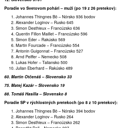
Poradie vo Svetovom pohári – muži (po 19 z 26 pretekov):
Johannes Thingnes Bö – Nórsko 936 bodov
Alexander Loginov – Rusko 645
Simon Desthieux – Francúzsko 636
Quentin Fillon Maillet – Francúzsko 596
Simon Eder – Rakúsko 569
Martin Fourcade – Francúzsko 554
Antonin Guigonnat – Francúzsko 527
Arnd Peiffer – Nemecko 508
Lukas Hofer – Taliansko 500
Julian Eberhard – Rakúsko 489
60. Martin Otčenáš – Slovensko 33
75. Matej Kazár – Slovensko 19
88. Tomáš Hasilla – Slovensko 8
Poradie SP v rýchlostných pretekoch (po 8 z 10 pretekov):
Johannes Thingnes Bö – Nórsko 394 bodov
Alexander Loginov – Rusko 264
Simon Desthieux – Francúzsko 262