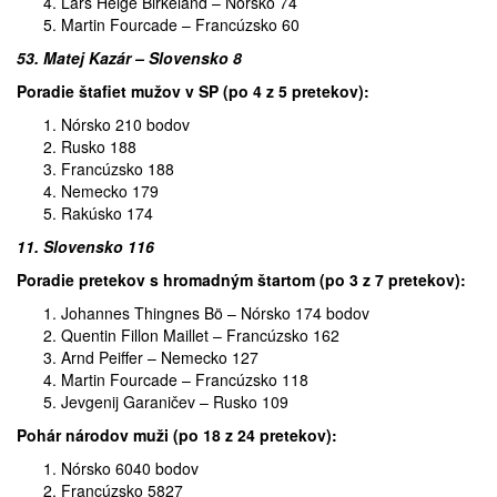
Lars Helge Birkeland – Nórsko 74
Martin Fourcade – Francúzsko 60
53. Matej Kazár – Slovensko 8
Poradie štafiet mužov v SP (po 4 z 5 pretekov):
Nórsko 210 bodov
Rusko 188
Francúzsko 188
Nemecko 179
Rakúsko 174
11. Slovensko 116
Poradie pretekov s hromadným štartom (po 3 z 7 pretekov):
Johannes Thingnes Bö – Nórsko 174 bodov
Quentin Fillon Maillet – Francúzsko 162
Arnd Peiffer – Nemecko 127
Martin Fourcade – Francúzsko 118
Jevgenij Garaničev – Rusko 109
Pohár národov muži (po 18 z 24 pretekov):
Nórsko 6040 bodov
Francúzsko 5827