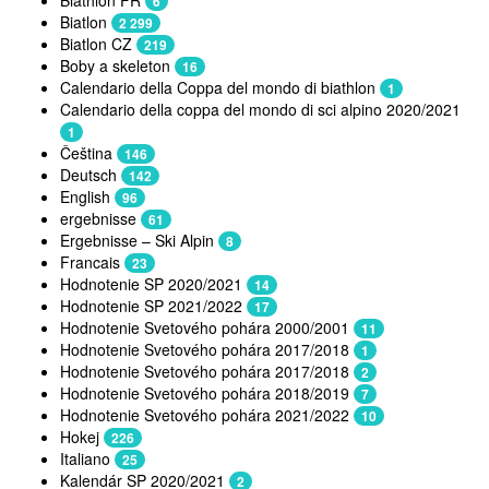
Biathlon FR
6
Biatlon
2 299
Biatlon CZ
219
Boby a skeleton
16
Calendario della Coppa del mondo di biathlon
1
Calendario della coppa del mondo di sci alpino 2020/2021
1
Čeština
146
Deutsch
142
English
96
ergebnisse
61
Ergebnisse – Ski Alpin
8
Francais
23
Hodnotenie SP 2020/2021
14
Hodnotenie SP 2021/2022
17
Hodnotenie Svetového pohára 2000/2001
11
Hodnotenie Svetového pohára 2017/2018
1
Hodnotenie Svetového pohára 2017/2018
2
Hodnotenie Svetového pohára 2018/2019
7
Hodnotenie Svetového pohára 2021/2022
10
Hokej
226
Italiano
25
Kalendár SP 2020/2021
2