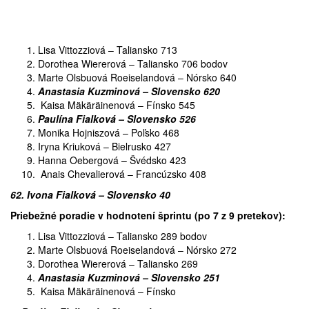
Lisa Vittozziová – Taliansko 713
Dorothea Wiererová – Taliansko 706 bodov
Marte Olsbuová Roeiselandová – Nórsko 640
Anastasia Kuzminová – Slovensko 620
Kaisa Mäkäräinenová – Fínsko 545
Paulína Fialková – Slovensko 526
Monika Hojniszová – Poľsko 468
Iryna Kriuková – Bielrusko 427
Hanna Oebergová – Švédsko 423
Anais Chevalierová – Francúzsko 408
62. Ivona Fialková – Slovensko 40
Priebežné poradie v hodnotení šprintu (po 7 z 9 pretekov):
Lisa Vittozziová – Taliansko 289 bodov
Marte Olsbuová Roeiselandová – Nórsko 272
Dorothea Wiererová – Taliansko 269
Anastasia Kuzminová – Slovensko 251
Kaisa Mäkäräinenová – Fínsko