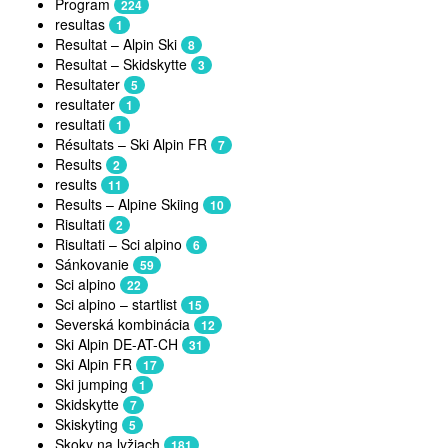
Program
224
resultas
1
Resultat – Alpin Ski
8
Resultat – Skidskytte
3
Resultater
5
resultater
1
resultati
1
Résultats – Ski Alpin FR
7
Results
2
results
11
Results – Alpine Skiing
10
Risultati
2
Risultati – Sci alpino
6
Sánkovanie
59
Sci alpino
22
Sci alpino – startlist
15
Severská kombinácia
12
Ski Alpin DE-AT-CH
31
Ski Alpin FR
17
Ski jumping
1
Skidskytte
7
Skiskyting
5
Skoky na lyžiach
181