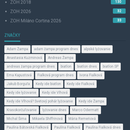
ZOH 2018
130
ZOH 2026
32
ZOH Miláno Cortina 2026
33
ZNAČKY
Adam Žampa
adam žampa program dnes
alpské lyžovanie
Anastasia Kuzminová
Andreas Žampa
andreas žampa program dnes
biatlon
biatlon dnes
biatlon SP
Ema Kapustová
Fialková program dnes
Ivona Fialková
Jakub Borguľa
Kedy ide biatlon
Kedy ide Fialková
Kedy ide lyžovanie
Kedy ide Vlhová
Kedy ide Vlhová? Svetový pohár lyžovanie
Kedy ide Žampa
Krasokorčuľovanie
lyžovanie dnes
Marco Odermatt
Michal Šima
Mikaela Shiffrinová
Mária Remeňová
Paulína Bátovská Fialková
Paulína Fialková
Paulína Fialková dnes