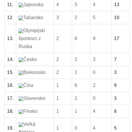
11.
Japonsko
4
5
4
13
12
Taliansko
3
2
5
10
Olympijskí
13.
športovci z
2
6
9
17
Ruska
14.
Česko
2
2
3
7
15.
Bielorusko
2
1
0
3
16.
Čína
1
6
2
9
17.
Slovensko
1
2
0
3
18.
Fínsko
1
1
4
6
Veľká
19.
1
0
4
5