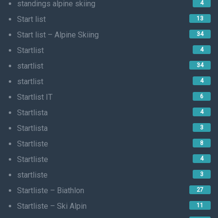
standings alpine skiing
4
Start list
13
Start list – Alpine Skiing
34
Startlist
4
startlist
34
startlist
4
Startlist IT
6
Startlista
4
Startlista
3
Startliste
8
Startliste
4
startliste
3
Startliste – Biathlon
27
Startliste – Ski Alpin
11