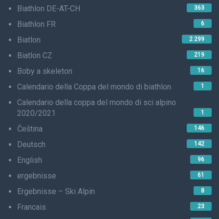
Biathlon DE-AT-CH
363
Biathlon FR
6
Biatlon
2 299
Biatlon CZ
219
Boby a skeleton
16
Calendario della Coppa del mondo di biathlon
1
Calendario della coppa del mondo di sci alpino
2020/2021
1
Čeština
146
Deutsch
142
English
96
ergebnisse
61
Ergebnisse – Ski Alpin
8
Francais
23