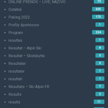
ONLINE PRENOS – LIVE, NAŽIVO
73
Ostatné
605
Peking 2022
175
Profily športovcov
1
Program
224
resultas
1
Resultat – Alpin Ski
8
Resultat – Skidskytte
3
Resultater
5
resultater
1
resultati
1
Résultats – Ski Alpin FR
7
Results
2
results
11