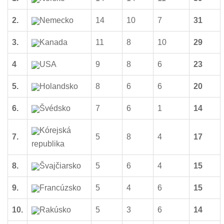
2.
Nemecko
14
10
7
31
3.
Kanada
11
8
10
29
4
USA
9
8
6
23
5.
Holandsko
8
6
6
20
6.
Švédsko
7
6
1
14
Kórejská
7.
5
8
4
17
republika
8.
Švajčiarsko
5
6
4
15
9.
Francúzsko
5
4
6
15
10.
Rakúsko
5
3
6
14