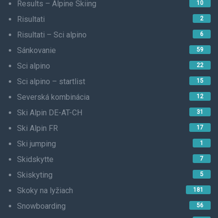
Results – Alpine Skiing
10
Risultati
2
Risultati – Sci alpino
6
Sánkovanie
59
Sci alpino
22
Sci alpino – startlist
15
Severská kombinácia
12
Ski Alpin DE-AT-CH
31
Ski Alpin FR
17
Ski jumping
1
Skidskytte
7
Skiskyting
5
Skoky na lyžiach
181
Snowboarding
56