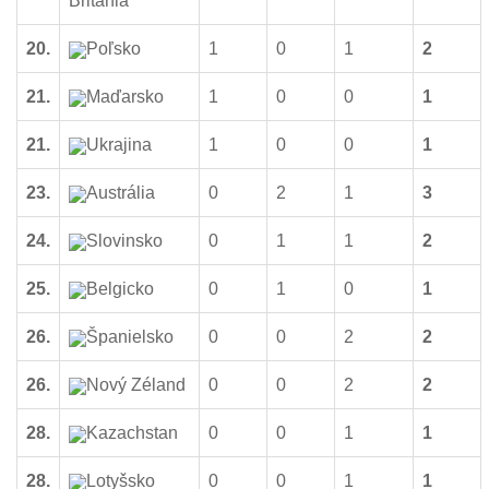
Británia
20.
Poľsko
1
0
1
2
21.
Maďarsko
1
0
0
1
21.
Ukrajina
1
0
0
1
23.
Austrália
0
2
1
3
24.
Slovinsko
0
1
1
2
25.
Belgicko
0
1
0
1
26.
Španielsko
0
0
2
2
26.
Nový Zéland
0
0
2
2
28.
Kazachstan
0
0
1
1
28.
Lotyšsko
0
0
1
1