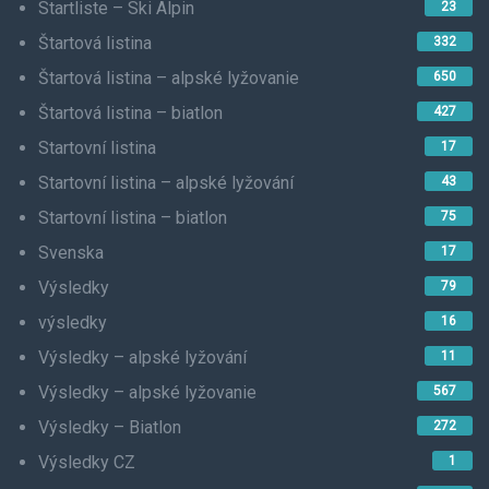
Startliste – Ski Alpin
23
Štartová listina
332
Štartová listina – alpské lyžovanie
650
Štartová listina – biatlon
427
Startovní listina
17
Startovní listina – alpské lyžování
43
Startovní listina – biatlon
75
Svenska
17
Výsledky
79
výsledky
16
Výsledky – alpské lyžování
11
Výsledky – alpské lyžovanie
567
Výsledky – Biatlon
272
Výsledky CZ
1