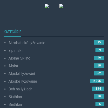
KATEGÓRIE
Akrobatické lyžovanie
25
alpin ski
9
Alpine Skiing
49
Alpint
10
Alpské lyžování
52
Alpské lyžovanie
2 905
Beh na lyžiach
394
Biathlon
50
Biathlon
5