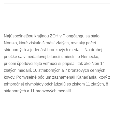
n
Najúspešnejšou krajinou ZOH v Pjongčangu sa stalo
Nórsko, ktoré získalo štrnásť zlatých, rovnaký počet
strieborných a jedenásť bronzových medailí. Na druhej
priečke sa v medailovej bilancii umiestnilo Nemecko,
pričom športovci tejto veľmoci si pripísali tak ako Nóri 14
zlatých medailí, 10 strieborných a 7 bronzových cenných
kovov. Pomyselné pódium zaznamenali Kanaďania, ktorý z
tohtoročnej olympiády odchádzajú so ziskom 11 zlatých, 8
strieborných a 11 bronzových medailí.