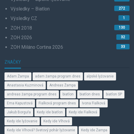
Výsledky – Biatlon
272
Výsledky CZ
1
ZOH 2018
130
ZOH 2026
32
ZOH Miláno Cortina 2026
33
ZNAČKY
Adam Žampa
adam žampa program dnes
alpské lyžovanie
Anastasia Kuzminová
Andreas Žampa
andreas žampa program dnes
biatlon
biatlon dnes
biatlon SP
Ema Kapustová
Fialková program dnes
Ivona Fialková
Jakub Borguľa
Kedy ide biatlon
Kedy ide Fialková
Kedy ide lyžovanie
Kedy ide Vlhová
Kedy ide Vlhová? Svetový pohár lyžovanie
Kedy ide Žampa