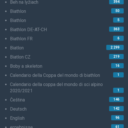
Beh na lyžiach
394
Biathlon
50
Biathlon
5
Biathlon DE-AT-CH
363
Biathlon FR
6
Biatlon
2 299
Biatlon CZ
219
Boby a skeleton
16
Calendario della Coppa del mondo di biathlon
1
Calendario della coppa del mondo di sci alpino
2020/2021
1
Čeština
146
Deutsch
142
English
96
ergebnisse
61