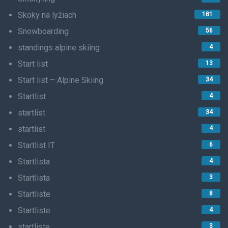
Skoky na lyžiach
181
Snowboarding
56
standings alpine skiing
4
Start list
13
Start list – Alpine Skiing
34
Startlist
4
startlist
34
startlist
4
Startlist IT
6
Startlista
4
Startlista
3
Startliste
8
Startliste
4
startliste
3