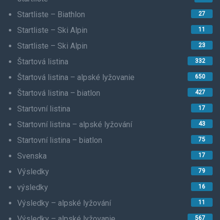
Startliste – Biathlon
27
Startliste – Ski Alpin
11
Startliste – Ski Alpin
23
Štartová listina
332
Štartová listina – alpské lyžovanie
650
Štartová listina – biatlon
427
Startovní listina
17
Startovní listina – alpské lyžování
43
Startovní listina – biatlon
75
Svenska
17
Výsledky
79
výsledky
16
Výsledky – alpské lyžování
11
Výsledky – alpské lyžovanie
567