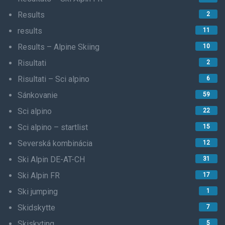
Results
2
results
11
Results – Alpine Skiing
10
Risultati
2
Risultati – Sci alpino
6
Sánkovanie
59
Sci alpino
22
Sci alpino – startlist
15
Severská kombinácia
12
Ski Alpin DE-AT-CH
31
Ski Alpin FR
17
Ski jumping
1
Skidskytte
7
Skiskyting
5