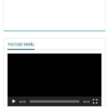
YOUTUBE KANÁL
Video
prehrávač
00:00
00:25