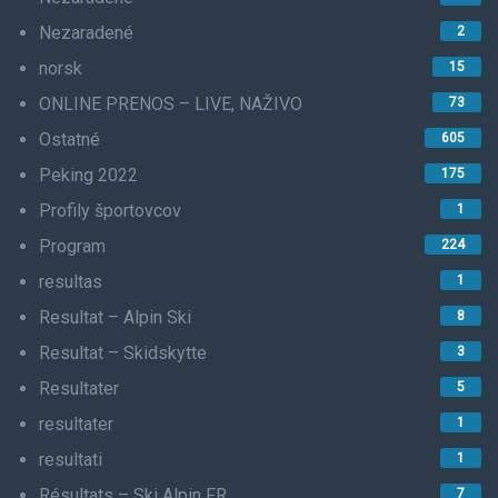
Nezaradené
2
norsk
15
ONLINE PRENOS – LIVE, NAŽIVO
73
Ostatné
605
Peking 2022
175
Profily športovcov
1
Program
224
resultas
1
Resultat – Alpin Ski
8
Resultat – Skidskytte
3
Resultater
5
resultater
1
resultati
1
Résultats – Ski Alpin FR
7