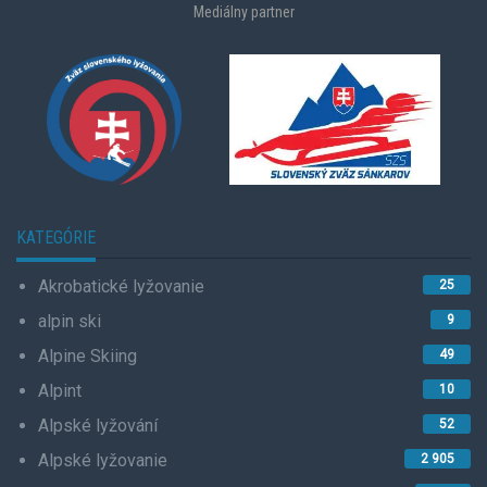
Mediálny partner
KATEGÓRIE
Akrobatické lyžovanie
25
alpin ski
9
Alpine Skiing
49
Alpint
10
Alpské lyžování
52
Alpské lyžovanie
2 905