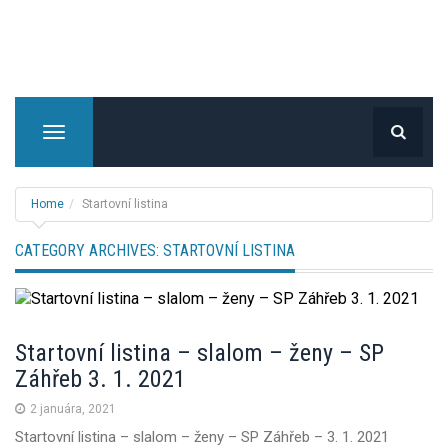
T
o
g
g
Home
Startovní listina
l
e
CATEGORY ARCHIVES:
STARTOVNÍ LISTINA
n
a
v
i
Startovní listina – slalom – ženy – SP
g
Záhřeb 3. 1. 2021
a
t
2 januára, 2021
i
Startovní listina – slalom – ženy – SP Záhřeb – 3. 1. 2021
o