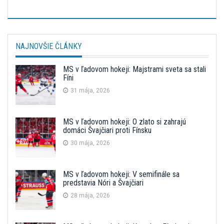
NAJNOVŠIE ČLÁNKY
MS v ľadovom hokeji: Majstrami sveta sa stali
Fíni
31 mája, 2026
MS v ľadovom hokeji: O zlato si zahrajú
domáci Švajčiari proti Fínsku
30 mája, 2026
MS v ľadovom hokeji: V semifinále sa
predstavia Nóri a Švajčiari
28 mája, 2026