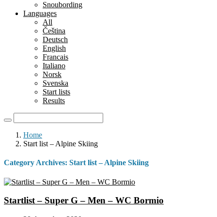
Snoubording
Languages
All
Čeština
Deutsch
English
Francais
Italiano
Norsk
Svenska
Start lists
Results
Home
Start list – Alpine Skiing
Category Archives:
Start list – Alpine Skiing
Startlist – Super G – Men – WC Bormio