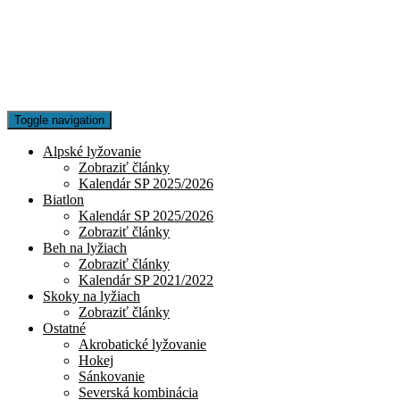
Toggle navigation
Alpské lyžovanie
Zobraziť články
Kalendár SP 2025/2026
Biatlon
Kalendár SP 2025/2026
Zobraziť články
Beh na lyžiach
Zobraziť články
Kalendár SP 2021/2022
Skoky na lyžiach
Zobraziť články
Ostatné
Akrobatické lyžovanie
Hokej
Sánkovanie
Severská kombinácia