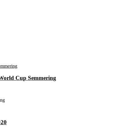
i World Cup Semmering
ing
020