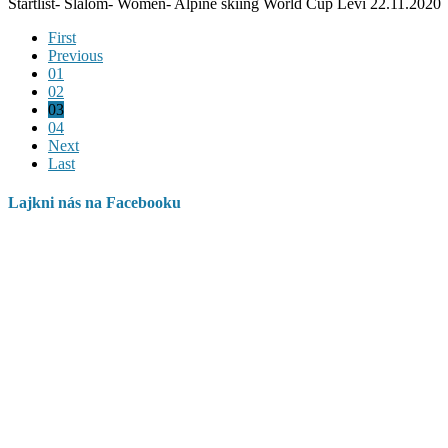
Startlist- Slalom- Women- Alpine skiing World Cup Levi 22.11.2020
First
Previous
01
02
03
04
Next
Last
Lajkni nás na Facebooku