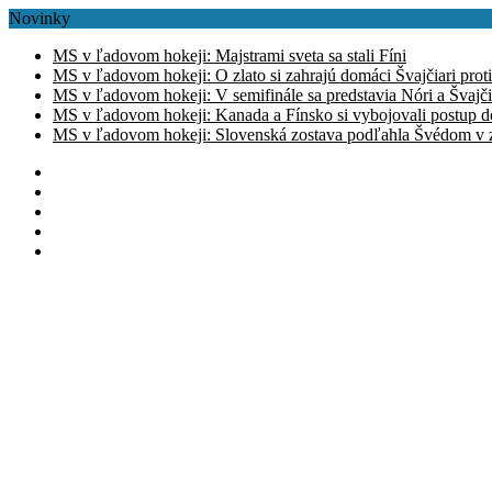
Novinky
MS v ľadovom hokeji: Majstrami sveta sa stali Fíni
MS v ľadovom hokeji: O zlato si zahrajú domáci Švajčiari prot
MS v ľadovom hokeji: V semifinále sa predstavia Nóri a Švajči
MS v ľadovom hokeji: Kanada a Fínsko si vybojovali postup d
MS v ľadovom hokeji: Slovenská zostava podľahla Švédom v zá