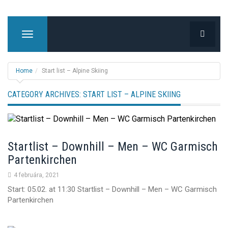
T
o
g
g
Home
Start list – Alpine Skiing
l
e
CATEGORY ARCHIVES:
START LIST – ALPINE SKIING
n
a
v
i
Startlist – Downhill – Men – WC Garmisch
g
Partenkirchen
a
t
4 februára, 2021
i
Start: 05.02. at 11:30 Startlist – Downhill – Men – WC Garmisch
o
Partenkirchen
n