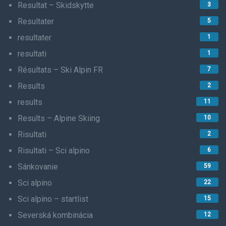
Resultat – Skidskytte
3
Resultater
5
resultater
1
resultati
1
Résultats – Ski Alpin FR
7
Results
2
results
11
Results – Alpine Skiing
10
Risultati
2
Risultati – Sci alpino
6
Sánkovanie
59
Sci alpino
22
Sci alpino – startlist
15
Severská kombinácia
12