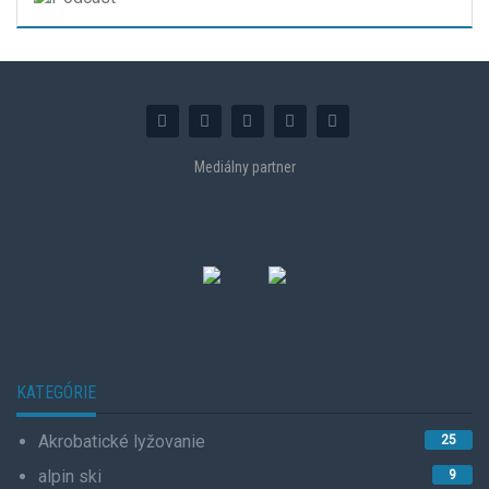
Mediálny partner
KATEGÓRIE
Akrobatické lyžovanie
25
alpin ski
9