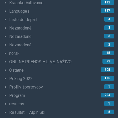
Krasokorčuľovanie
112
Languages
367
Liste de départ
4
Nezaradené
3
Nezaradené
3
Nezaradené
2
norsk
15
ONLINE PRENOS – LIVE, NAŽIVO
73
Ostatné
605
Peking 2022
175
Profily športovcov
1
Program
224
resultas
1
Resultat – Alpin Ski
8