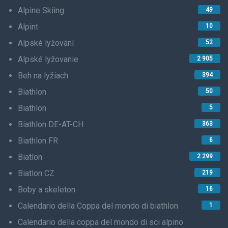
Alpine Skiing
49
Alpint
10
Alpské lyžování
52
Alpské lyžovanie
2 905
Beh na lyžiach
394
Biathlon
50
Biathlon
5
Biathlon DE-AT-CH
363
Biathlon FR
6
Biatlon
2 299
Biatlon CZ
219
Boby a skeleton
16
Calendario della Coppa del mondo di biathlon
1
Calendario della coppa del mondo di sci alpino