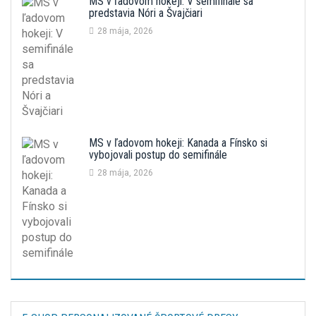
MS v ľadovom hokeji: V semifinále sa
predstavia Nóri a Švajčiari
28 mája, 2026
MS v ľadovom hokeji: Kanada a Fínsko si
vybojovali postup do semifinále
28 mája, 2026