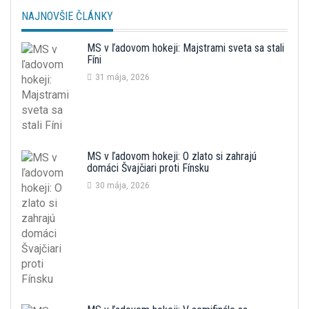
NAJNOVŠIE ČLÁNKY
MS v ľadovom hokeji: Majstrami sveta sa stali
Fíni
31 mája, 2026
MS v ľadovom hokeji: O zlato si zahrajú
domáci Švajčiari proti Fínsku
30 mája, 2026