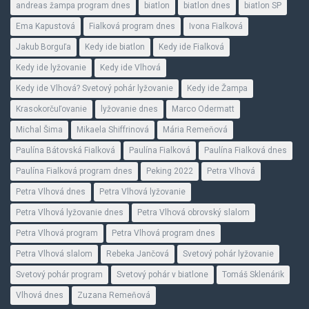
andreas žampa program dnes
biatlon
biatlon dnes
biatlon SP
Ema Kapustová
Fialková program dnes
Ivona Fialková
Jakub Borguľa
Kedy ide biatlon
Kedy ide Fialková
Kedy ide lyžovanie
Kedy ide Vlhová
Kedy ide Vlhová? Svetový pohár lyžovanie
Kedy ide Žampa
Krasokorčuľovanie
lyžovanie dnes
Marco Odermatt
Michal Šima
Mikaela Shiffrinová
Mária Remeňová
Paulína Bátovská Fialková
Paulína Fialková
Paulína Fialková dnes
Paulína Fialková program dnes
Peking 2022
Petra Vlhová
Petra Vlhová dnes
Petra Vlhová lyžovanie
Petra Vlhová lyžovanie dnes
Petra Vlhová obrovský slalom
Petra Vlhová program
Petra Vlhová program dnes
Petra Vlhová slalom
Rebeka Jančová
Svetový pohár lyžovanie
Svetový pohár program
Svetový pohár v biatlone
Tomáš Sklenárik
Vlhová dnes
Zuzana Remeňová