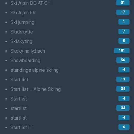
Ski Alpin DE-AT-CH
31
Ski Alpin FR
17
Ski jumping
1
Skidskytte
7
Skiskyting
5
Skoky na lyžiach
181
Snowboarding
56
standings alpine skiing
4
Start list
13
Start list – Alpine Skiing
34
Startlist
4
startlist
34
startlist
4
Startlist IT
6