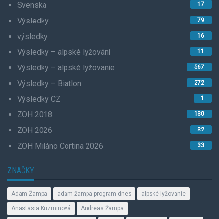
Svenska
17
Výsledky
79
výsledky
16
Výsledky – alpské lyžování
11
Výsledky – alpské lyžovanie
567
Výsledky – Biatlon
272
Výsledky CZ
1
ZOH 2018
130
ZOH 2026
32
ZOH Miláno Cortina 2026
33
ZNAČKY
Adam Žampa
adam žampa program dnes
alpské lyžovanie
Anastasia Kuzminová
Andreas Žampa