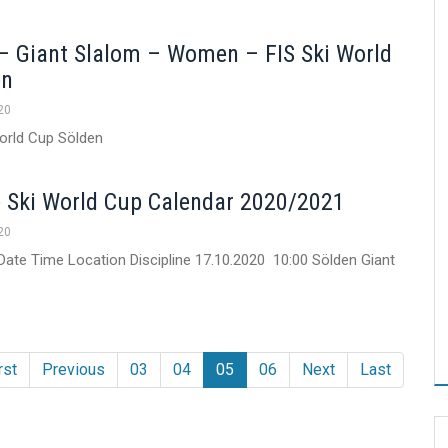
t – Giant Slalom – Women – FIS Ski World
en
20
World Cup Sölden
e Ski World Cup Calendar 2020/2021
20
ate Time Location Discipline 17.10.2020 10:00 Sölden Giant
rst
Previous
03
04
05
06
Next
Last