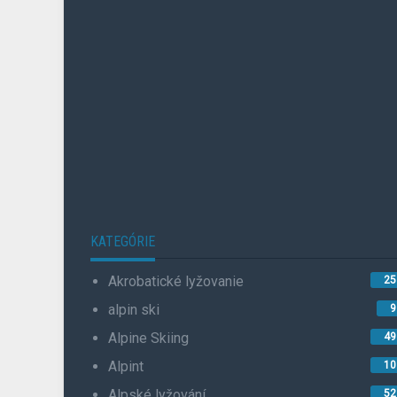
KATEGÓRIE
Akrobatické lyžovanie
25
alpin ski
9
Alpine Skiing
49
Alpint
10
Alpské lyžování
52