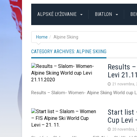
ALPSKÉ LYŽOVANIE
BIATLON
BE
Home
Alpine Skiing
CATEGORY ARCHIVES:
ALPINE SKIING
Results –
Levi 21.1
21 novembra,
Results – Slalom- Women- Alpine Skiing World cup L
Start lis
Cup Levi 
20 novembra,