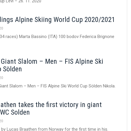
Cup Levi – 26. 11. 2020
ings Alpine Skiing World Cup 2020/2021
20
34 races) Marta Bassino (ITA) 100 bodov Federica Brignone
 Giant Slalom – Men – FIS Alpine Ski
p Sölden
20
iant Slalom – Men – FIS Alpine Ski World Cup Sölden Nikola.
then takes the first victory in giant
 WC Solden
20
by Lucas Braathen from Norway for the first time in his.