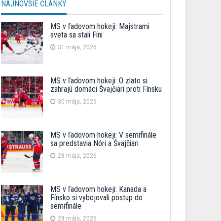
NAJNOVŠIE ČLÁNKY
MS v ľadovom hokeji: Majstrami
sveta sa stali Fíni
31 mája, 2026
MS v ľadovom hokeji: O zlato si
zahrajú domáci Švajčiari proti Fínsku
30 mája, 2026
MS v ľadovom hokeji: V semifinále
sa predstavia Nóri a Švajčiari
28 mája, 2026
MS v ľadovom hokeji: Kanada a
Fínsko si vybojovali postup do
semifinále
28 mája, 2026