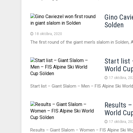
Gino Cavie
Solden
18 októbra, 2020
The first round of the giant men’s slalom in Solden
Start lis
World Cu
17 októbra, 20
Start list – Giant Slalom – Men – FIS Alpine Ski Wor
Results –
World Cu
17 októbra, 20
Results – Giant Slalom – Women – FIS Alpine Ski W