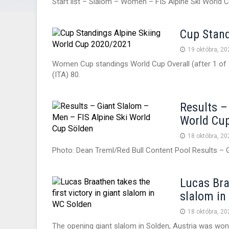
Start list – Slalom – Women – FIS Alpine Ski World 
Cup Stand
19 októbra, 20
Women Cup standings World Cup Overall (after 1 of 
(ITA) 80.
Results –
World Cu
18 októbra, 20
Photo: Dean Treml/Red Bull Content Pool Results – G
Lucas Braa
slalom in
18 októbra, 20
The opening giant slalom in Solden, Austria was won 