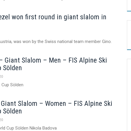
zel won first round in giant slalom in
, Austria, was won by the Swiss national team member Gino.
t – Giant Slalom – Men – FIS Alpine Ski
p Sölden
20
ld Cup Sölden
 Giant Slalom – Women – FIS Alpine Ski
p Sölden
20
orld Cup Sölden Nikola Badova