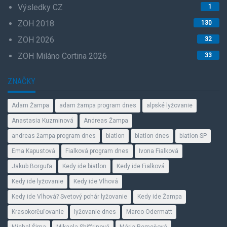
Výsledky CZ
1
ZOH 2018
130
ZOH 2026
32
ZOH Miláno Cortina 2026
33
ZNAČKY
Adam Žampa
adam žampa program dnes
alpské lyžovanie
Anastasia Kuzminová
Andreas Žampa
andreas žampa program dnes
biatlon
biatlon dnes
biatlon SP
Ema Kapustová
Fialková program dnes
Ivona Fialková
Jakub Borguľa
Kedy ide biatlon
Kedy ide Fialková
Kedy ide lyžovanie
Kedy ide Vlhová
Kedy ide Vlhová? Svetový pohár lyžovanie
Kedy ide Žampa
Krasokorčuľovanie
lyžovanie dnes
Marco Odermatt
Michal Šima
Mikaela Shiffrinová
Mária Remeňová