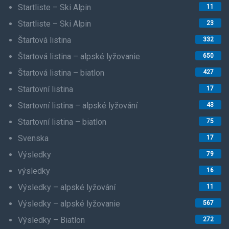
Startliste – Ski Alpin
11
Startliste – Ski Alpin
23
Štartová listina
332
Štartová listina – alpské lyžovanie
650
Štartová listina – biatlon
427
Startovní listina
17
Startovní listina – alpské lyžování
43
Startovní listina – biatlon
75
Svenska
17
Výsledky
79
výsledky
16
Výsledky – alpské lyžování
11
Výsledky – alpské lyžovanie
567
Výsledky – Biatlon
272