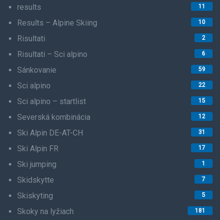
results
11
Results – Alpine Skiing
10
Risultati
2
Risultati – Sci alpino
6
Sánkovanie
59
Sci alpino
22
Sci alpino – startlist
15
Severská kombinácia
12
Ski Alpin DE-AT-CH
31
Ski Alpin FR
17
Ski jumping
1
Skidskytte
7
Skiskyting
5
Skoky na lyžiach
181