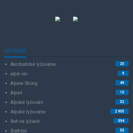
KATEGÓRIE
Akrobatické lyžovanie
25
alpin ski
9
Alpine Skiing
49
Alpint
10
Alpské lyžování
52
Alpské lyžovanie
2 905
Beh na lyžiach
394
Biathlon
50