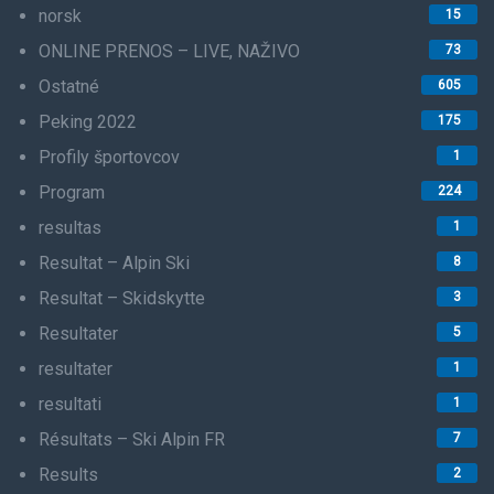
norsk
15
ONLINE PRENOS – LIVE, NAŽIVO
73
Ostatné
605
Peking 2022
175
Profily športovcov
1
Program
224
resultas
1
Resultat – Alpin Ski
8
Resultat – Skidskytte
3
Resultater
5
resultater
1
resultati
1
Résultats – Ski Alpin FR
7
Results
2