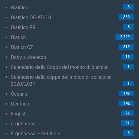
Biathlon
5
Biathlon DE-AT-CH
363
Biathlon FR
6
Biatlon
2 299
Biatlon CZ
219
Boby a skeleton
16
Calendario della Coppa del mondo di biathlon
1
Calendario della coppa del mondo di sci alpino
2020/2021
1
Čeština
146
Deutsch
142
English
96
ergebnisse
61
Ergebnisse – Ski Alpin
8