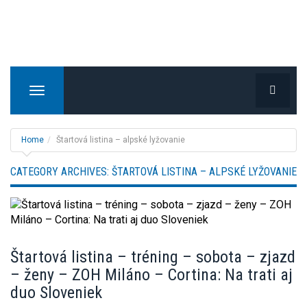
T
o
g
g
Home
Štartová listina – alpské lyžovanie
l
e
CATEGORY ARCHIVES:
ŠTARTOVÁ LISTINA – ALPSKÉ LYŽOVANIE
n
a
v
i
g
Štartová listina – tréning – sobota – zjazd
a
– ženy – ZOH Miláno – Cortina: Na trati aj
t
i
duo Sloveniek
o