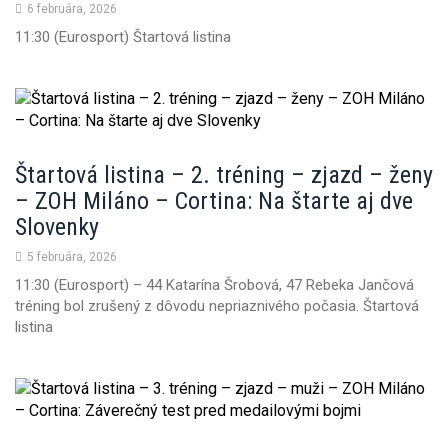
6 februára, 2026
n
11:30 (Eurosport) Štartová listina
Štartová listina – 2. tréning – zjazd – ženy
– ZOH Miláno – Cortina: Na štarte aj dve
Slovenky
5 februára, 2026
11:30 (Eurosport) – 44 Katarína Šrobová, 47 Rebeka Jančová
tréning bol zrušený z dôvodu nepriaznivého počasia. Štartová
listina