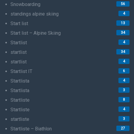
Snowboarding
56
standings alpine skiing
4
Start list
13
Start list – Alpine Skiing
34
Startlist
4
startlist
34
startlist
4
Startlist IT
6
Startlista
4
Startlista
3
Startliste
8
Startliste
4
startliste
3
Startliste – Biathlon
27